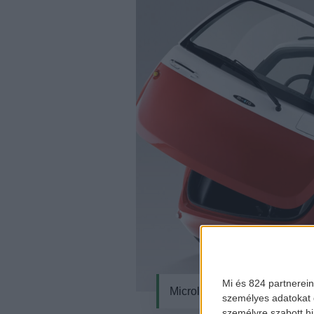
Mi és 824 partnerein
Microlino
személyes adatokat d
személyre szabott h