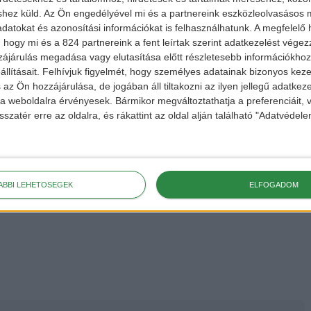
shez küld.
Az Ön engedélyével mi és a partnereink eszközleolvasásos m
datokat és azonosítási információkat is felhasználhatunk. A megfelelő h
kumulátora közel 130 km-es hatótávot ad az autónak. A
 hogy mi és a 824 partnereink a fent leírtak szerint adatkezelést vége
rmű pedig 200 km megtételére is képes egy töltéssel. Nagy
ájárulás megadása vagy elutasítása előtt részletesebb információkhoz 
llításait.
Felhívjuk figyelmét, hogy személyes adatainak bizonyos ke
ebességet tud maximum elérni, városi használatra viszont
 az Ön hozzájárulása, de jogában áll tiltakozni az ilyen jellegű adatkeze
e a weboldalra érvényesek. Bármikor megváltoztathatja a preferenciáit,
sszatér erre az oldalra, és rákattint az oldal alján található "Adatvéde
ÁBBI LEHETŐSÉGEK
ELFOGADOM