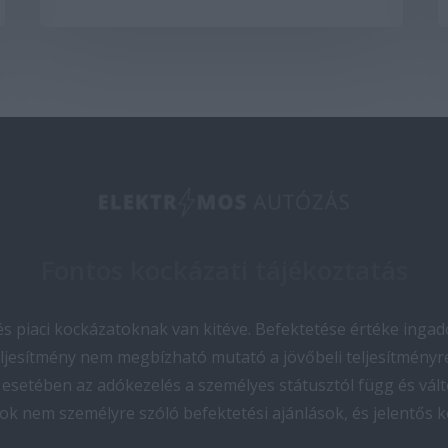
Fontos kockázati tájékoztatás
 piaci kockázatoknak van kitéve. Befektetése értéke ingado
teljesítmény nem megbízható mutató a jövőbeli teljesítményre
esetében az adókezelés a személyes státusztól függ és vált
ok nem személyre szóló befektetési ajánlások, és jelentős 