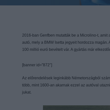
2016-ban Genfben mutatták be a Microlino-t, amit a
autó, mely a BMW Isetta jegyeit hordozza magán. A
100 millió euró bevételt vár. A gyártás már elkezdő
[banner id=”872″]
Az előrendelések leginkább Németországból származ
több, mint 1600-an akarnak ezzel az autóval utaz
jukat.