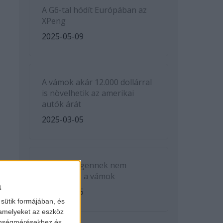
A G6-tal hódít Európában az
XPeng
2025-05-09
A vámok akár 12.000 dollárral
is növelhetik az amerikai
autók árát
2025-03-05
A Volkswagennek nem
kedveznek a vámok
a
2025-03-05
sütik formájában, és
 amelyeket az eszköz
zönségmérésekhez és