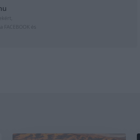
hu
ekért,
 a
FACEBOOK
és