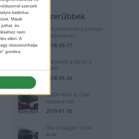
ódszerrel szerzett
elyre kattintva
Legnépszerűbbek
zzünk. Másik
juthat, és
Mit jelentenek a hatótáv
zeléséhez nem
szabványok?
lés ellen. A
2018-09-17
 vagy visszavonhatja
lem" gombra.
Mit jelent a kW és a
kWh?
2018-09-20
HEGYI mód az Opel
Ampera-nál
2019-01-30
Íme a magyar Tesla
árak