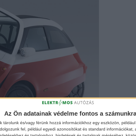
Az Ön adatainak védelme fontos a számunkr
k tárolunk és/vagy férünk hozzá információkhoz egy eszközön, például 
olgozunk fel, például egyedi azonosítókat és standard információkat,
irdetésekhez és tartalomhoz, hirdetések és tartalmak méréséhez, kö