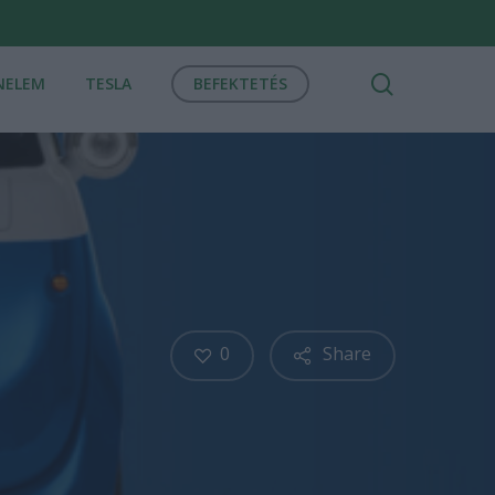
search
NELEM
TESLA
BEFEKTETÉS
0
Share