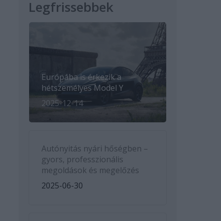
Legfrissebbek
Európába is érkezik a
hétszemélyes Model Y
2025-12-14
Autónyitás nyári hőségben –
gyors, professzionális
megoldások és megelőzés
2025-06-30