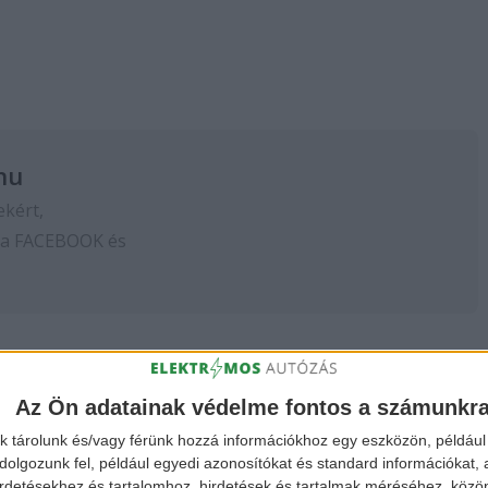
hu
ekért,
 a
FACEBOOK
és
Az Ön adatainak védelme fontos a számunkr
k tárolunk és/vagy férünk hozzá információkhoz egy eszközön, például 
olgozunk fel, például egyedi azonosítókat és standard információkat,
irdetésekhez és tartalomhoz, hirdetések és tartalmak méréséhez, kö