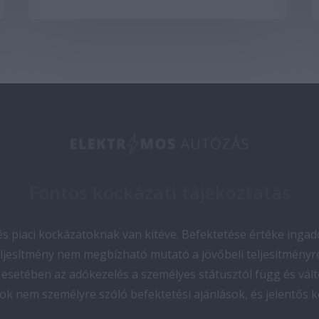
Fontos kockázati tájékoztatás
 piaci kockázatoknak van kitéve. Befektetése értéke ingado
teljesítmény nem megbízható mutató a jövőbeli teljesítményre
esetében az adókezelés a személyes státusztól függ és vált
ok nem személyre szóló befektetési ajánlások, és jelentős 