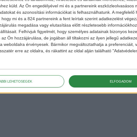
shez küld.
Az Ön engedélyével mi és a partnereink eszközleolvasásos m
datokat és azonosítási információkat is felhasználhatunk. A megfelelő h
 hogy mi és a 824 partnereink a fent leírtak szerint adatkezelést vége
ájárulás megadása vagy elutasítása előtt részletesebb információkhoz 
llításait.
Felhívjuk figyelmét, hogy személyes adatainak bizonyos ke
 az Ön hozzájárulása, de jogában áll tiltakozni az ilyen jellegű adatkeze
e a weboldalra érvényesek. Bármikor megváltoztathatja a preferenciáit,
sszatér erre az oldalra, és rákattint az oldal alján található "Adatvéde
ÁBBI LEHETŐSÉGEK
ELFOGADOM