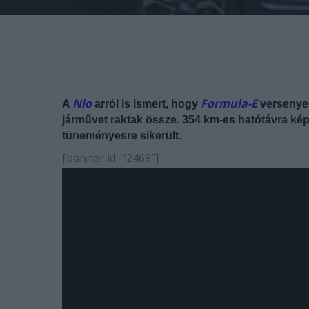
Nio
Formula-E
A
arról is ismert, hogy
versenyen
járművet raktak össze. 354 km-es hatótávra képe
tüneményesre sikerült.
[banner id=”2469″]