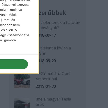
ódszerrel szerzett
elyre kattintva
Legnépszerűbbek
zzünk. Másik
juthat, és
Mit jelentenek a hatótáv
zeléséhez nem
szabványok?
lés ellen. A
2018-09-17
 vagy visszavonhatja
lem" gombra.
Mit jelent a kW és a
kWh?
2018-09-20
HEGYI mód az Opel
Ampera-nál
2019-01-30
Íme a magyar Tesla
árak