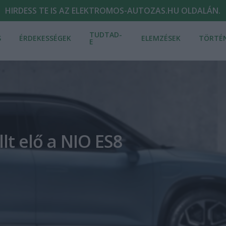
HIRDESS TE IS AZ ELEKTROMOS-AUTOZAS.HU OLDALÁN.
TUDTAD-
S
ÉRDEKESSÉGEK
ELEMZÉSEK
TÖRTÉ
E
llt elő a NIO ES8