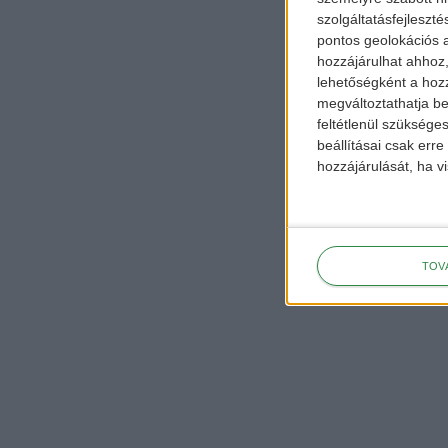
szolgáltatásfejleszté
pontos geolokációs a
hozzájárulhat ahhoz,
lehetőségként a hozz
megváltoztathatja beá
feltétlenül szükséges
beállításai csak err
hozzájárulását, ha vi
TOV