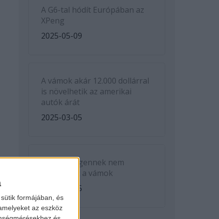
A G6-tal hódít Európában az
XPeng
2025-05-09
A vámok akár 12.000 dollárral
is növelhetik az amerikai
autók árát
2025-03-05
A Volkswagennek nem
kedveznek a vámok
a
2025-03-05
sütik formájában, és
 amelyeket az eszköz
zönségmérésekhez és