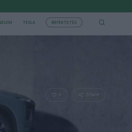
search
NELEM
TESLA
BEFEKTETÉS
0
Share