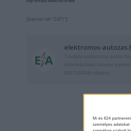
Kép forrása: www.nio.io/es8
[banner id=”2471″]
elektromos-autozas.
További elektromos autós hír
információkért kövess minket
INSTAGRAM
oldalon.
Mi és 824 partnerein
személyes adatokat d
személyre szabott h