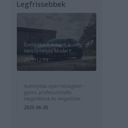
Legfrissebbek
Európába is érkezik a
hétszemélyes Model Y
2025-12-14
Autónyitás nyári hőségben –
gyors, professzionális
megoldások és megelőzés
2025-06-30