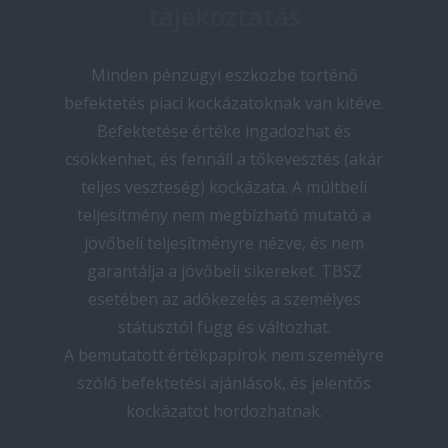
tájékoztatás
Minden pénzügyi eszközbe történő
befektetés piaci kockázatoknak van kitéve.
Befektetése értéke ingadozhat és
csökkenhet, és fennáll a tőkevesztés (akár
teljes veszteség) kockázata. A múltbeli
teljesítmény nem megbízható mutató a
jövőbeli teljesítményre nézve, és nem
garantálja a jövőbeli sikereket. TBSZ
esetében az adókezelés a személyes
státusztól függ és változhat.
A bemutatott értékpapírok nem személyre
szóló befektetési ajánlások, és jelentős
kockázatot hordozhatnak.