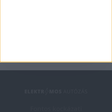
Lehet, hogy a Honda és
a Nissan mégis
egyesül
2025-02-19
Fontos kockázati