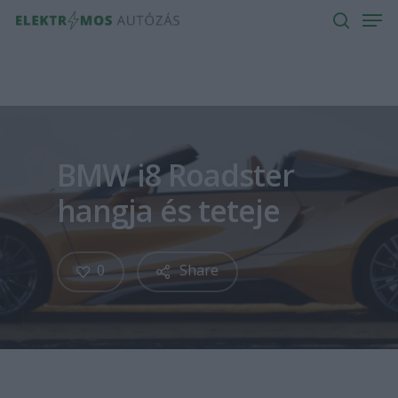
Men
Skip
to
search
main
content
BMW i8 Roadster
hangja és teteje
0
Share