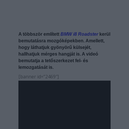
A többször említett
BMW i8 Roadster
kerül
bemutatásra mozgóképekben. Amellett,
hogy láthatjuk gyönyörű külsejét,
hallhatjuk mérges hangját is. A videó
bemutatja a tetőszerkezet fel- és
lemozgatását is.
[banner id=”2469″]