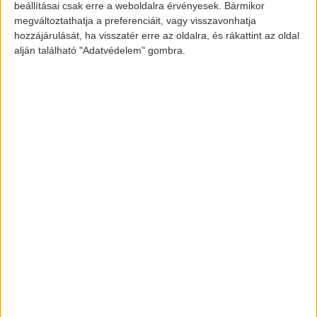
beállításai csak erre a weboldalra érvényesek. Bármikor
megváltoztathatja a preferenciáit, vagy visszavonhatja
Kép forrása: www.bmw.de
hozzájárulását, ha visszatér erre az oldalra, és rákattint az oldal
alján található "Adatvédelem" gombra.
[banner id=”2467″]
elektromos-autozas.hu
További elektromos autós hírekért,
információkért kövess minket a
FACEBOOK
és
INSTAGRAM
oldalon.