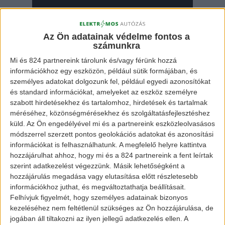
Az Ön adatainak védelme fontos a
számunkra
Mi és 824 partnereink tárolunk és/vagy férünk hozzá
információkhoz egy eszközön, például sütik formájában, és
személyes adatokat dolgozunk fel, például egyedi azonosítókat
és standard információkat, amelyeket az eszköz személyre
szabott hirdetésekhez és tartalomhoz, hirdetések és tartalmak
méréséhez, közönségmérésekhez és szolgáltatásfejlesztéshez
küld.
Az Ön engedélyével mi és a partnereink eszközleolvasásos
módszerrel szerzett pontos geolokációs adatokat és azonosítási
információkat is felhasználhatunk. A megfelelő helyre kattintva
hozzájárulhat ahhoz, hogy mi és a 824 partnereink a fent leírtak
szerint adatkezelést végezzünk. Másik lehetőségként a
hozzájárulás megadása vagy elutasítása előtt részletesebb
információkhoz juthat, és megváltoztathatja beállításait.
Felhívjuk figyelmét, hogy személyes adatainak bizonyos
kezeléséhez nem feltétlenül szükséges az Ön hozzájárulása, de
jogában áll tiltakozni az ilyen jellegű adatkezelés ellen. A