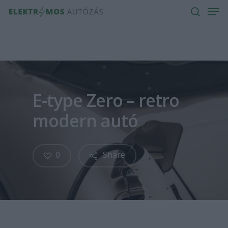
Men
Skip
to
search
main
content
E-type Zero – retro
modern autó
0
Share