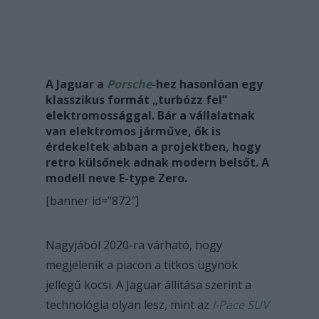
A Jaguar a
Porsche
-hez hasonlóan egy
klasszikus formát „turbózz fel”
elektromossággal. Bár a vállalatnak
van elektromos járműve, ők is
érdekeltek abban a projektben, hogy
retro külsőnek adnak modern belsőt. A
modell neve E-type Zero.
[banner id=”872″]
Nagyjából 2020-ra várható, hogy
megjelenik a piacon a titkos ügynök
jellegű kocsi. A Jaguar állítása szerint a
technológia olyan lesz, mint az
I-Pace SUV