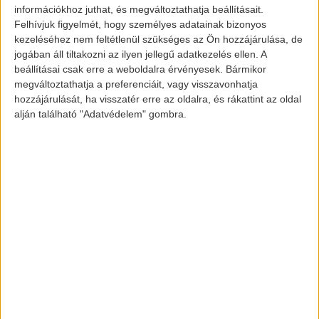
információkhoz juthat, és megváltoztathatja beállításait.
márkának az értéke, presztízse leginkább
Felhívjuk figyelmét, hogy személyes adatainak bizonyos
a hagyományos kinézetben van. Ezzel a
kezeléséhez nem feltétlenül szükséges az Ön hozzájárulása, de
jogában áll tiltakozni az ilyen jellegű adatkezelés ellen. A
régi-új típussal viszont a modernséget (és
beállításai csak erre a weboldalra érvényesek. Bármikor
nem utolsó sorban a
megváltoztathatja a preferenciáit, vagy visszavonhatja
környezettudatosságot) helyezik el a
hozzájárulását, ha visszatér erre az oldalra, és rákattint az oldal
alján található "Adatvédelem" gombra.
saját, jól megszokott formájukban.
Jaguar E-type Zero