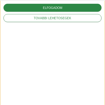
Mit jelent a kW és a
kWh?
ELFOGADOM
2018-09-20
TOVÁBBI LEHETŐSÉGEK
HEGYI mód az Opel
Ampera-nál
2019-01-30
Íme a magyar Tesla
árak
2019-02-22
Az OTÉK rendelet
szerint 1 hónapon
belül készen kell lenni
2018-12-05