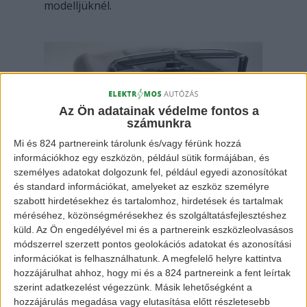
modelljüknél.
Az Ön adatainak védelme fontos a
számunkra
Mi és 824 partnereink tárolunk és/vagy férünk hozzá
információkhoz egy eszközön, például sütik formájában, és
Jaguar E-type Zero – modern
személyes adatokat dolgozunk fel, például egyedi azonosítókat
és standard információkat, amelyeket az eszköz személyre
technológiával
szabott hirdetésekhez és tartalomhoz, hirdetések és tartalmak
méréséhez, közönségmérésekhez és szolgáltatásfejlesztéshez
küld.
Az Ön engedélyével mi és a partnereink eszközleolvasásos
módszerrel szerzett pontos geolokációs adatokat és azonosítási
Az E-type építése a többi Jaguar-ral együtt
információkat is felhasználhatunk. A megfelelő helyre kattintva
fog készülni a Classic Works műhelyben.
hozzájárulhat ahhoz, hogy mi és a 824 partnereink a fent leírtak
Tim Hannig, a Jaguar Land Rover Classic
szerint adatkezelést végezzünk. Másik lehetőségként a
hozzájárulás megadása vagy elutasítása előtt részletesebb
igazgatója is vallja azt, hogy ennek a