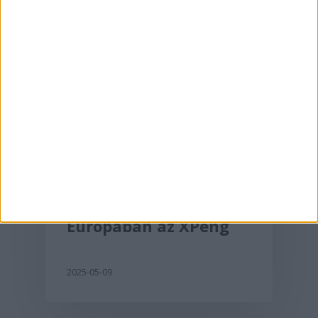
Aktualitás
A G6-tal hódít
Európában az XPeng
2025-05-09