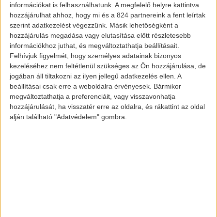
információkat is felhasználhatunk. A megfelelő helyre kattintva
59,8%-ost.
hozzájárulhat ahhoz, hogy mi és a 824 partnereink a fent leírtak
szerint adatkezelést végezzünk. Másik lehetőségként a
Az összes eladott autó számát tekintve az
hozzájárulás megadása vagy elutasítása előtt részletesebb
információkhoz juthat, és megváltoztathatja beállításait.
elektromos autók mintegy 3%-ot tesznek
Felhívjuk figyelmét, hogy személyes adatainak bizonyos
ki, amely magasabb, mint az európai átlag,
kezeléséhez nem feltétlenül szükséges az Ön hozzájárulása, de
az 1,9%. Így egy év alatt pontosan 1%-os
jogában áll tiltakozni az ilyen jellegű adatkezelés ellen. A
beállításai csak erre a weboldalra érvényesek. Bármikor
az összes növekedés.
megváltoztathatja a preferenciáit, vagy visszavonhatja
hozzájárulását, ha visszatér erre az oldalra, és rákattint az oldal
Melyik autókat választották az
alján található "Adatvédelem" gombra.
emberek?
A tisztán elektromos autók terén a
Volkswagen
vitte a prímet, amelyből 175-
öt adtak el. Utána következik a
BMW
148
eladott autóval, majd a
Renault
(119), a
Smart (116), a
KIA
(59) és a
Nissan
(54)
azok, akik 50 darab autó felett