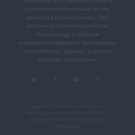
teljesítmény nem megbízható mutató a
jövőbeli teljesítményre nézve, és nem
garantálja a jövőbeli sikereket. TBSZ
esetében az adókezelés a személyes
státusztól függ és változhat.
A bemutatott értékpapírok nem személyre
szóló befektetési ajánlások, és jelentős
kockázatot hordozhatnak.
twitter
facebook
youtube
instagram
Copyright © 2025 elektromos-autozas.hu -
Minden jog fenntartva! I Design by PNGN I
Kapcsolat
I
Adatvédelem
I
Impresszum
I
Médiaajánlat