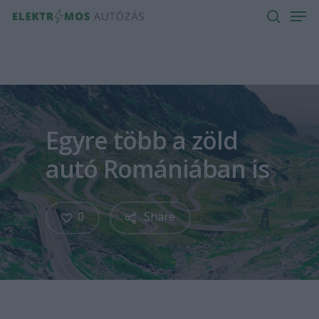
Men
Skip
to
search
main
content
Egyre több a zöld
autó Romániában is
0
Share