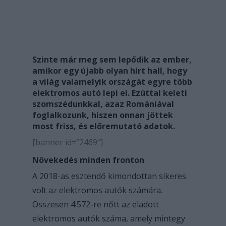
Szinte már meg sem lepődik az ember,
amikor egy újabb olyan hírt hall, hogy
a világ valamelyik országát egyre több
elektromos autó lepi el. Ezúttal keleti
szomszédunkkal, azaz Romániával
foglalkozunk, hiszen onnan jöttek
most friss, és előremutató adatok.
[banner id=”2469″]
Növekedés minden fronton
A 2018-as esztendő kimondottan sikeres
volt az elektromos autók számára.
Összesen 4.572-re nőtt az eladott
elektromos autók száma, amely mintegy