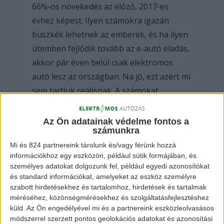
66%-os növekedés az előző, 2017-es
évhez képest. Ilyen számokra igazán
büszkék lehetnek az emberek, és ha ilyen
ütemben fejlődik tovább az e-autó eladás,
akkor pár éven belül csak elektromos
autó lesz az országban. Na jó, ezt azért mi
sem tartjuk reálisnak. A számokat
egyébként az Agerpres hozta
nyilvánosságra.
Az Ön adatainak védelme fontos a
számunkra
Mi és 824 partnereink tárolunk és/vagy férünk hozzá
Ezek közül az eladott autók közül 997
információkhoz egy eszközön, például sütik formájában, és
modell volt teljesen elektromos, a
személyes adatokat dolgozunk fel, például egyedi azonosítókat
maradék 3.585 autó pedig
plug-in hibrid
és standard információkat, amelyeket az eszköz személyre
szabott hirdetésekhez és tartalomhoz, hirdetések és tartalmak
meghajtású
. Előbbi majdnem 103%-os
méréséhez, közönségmérésekhez és szolgáltatásfejlesztéshez
növekedést produkált a 2017-es évhez
küld.
Az Ön engedélyével mi és a partnereink eszközleolvasásos
képest, míg a hibrid meghajtású autóknál
módszerrel szerzett pontos geolokációs adatokat és azonosítási