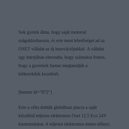
Sok gyerek álma, hogy saját motorral
száguldozhasson, és erre most lehetőséget ad az
OSET vállalat az új innovációjukkal.
A vállalat
egy interjúban elmondta, hogy számukra fontos,
hogy a gyerekek hamar megtanulják a
kétkerekűek kezelését.
[banner id=”872″]
Erre a célra dobták globálisan piacra a saját
készítésű teljesen elektromos Oset 12.5 Eco 24V
kismotorjukat. A teljesen elektromos motor előnye,