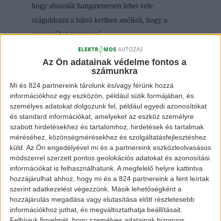
hogy abszolút hangmentesen lehet vele
száguldozni a hátsó kertben anélkül, hogy a
szomszédokat zavarná.
Az Ön adatainak védelme fontos a
számunkra
Mi és 824 partnereink tárolunk és/vagy férünk hozzá
információkhoz egy eszközön, például sütik formájában, és
személyes adatokat dolgozunk fel, például egyedi azonosítókat
és standard információkat, amelyeket az eszköz személyre
szabott hirdetésekhez és tartalomhoz, hirdetések és tartalmak
méréséhez, közönségmérésekhez és szolgáltatásfejlesztéshez
küld.
Az Ön engedélyével mi és a partnereink eszközleolvasásos
módszerrel szerzett pontos geolokációs adatokat és azonosítási
információkat is felhasználhatunk. A megfelelő helyre kattintva
hozzájárulhat ahhoz, hogy mi és a 824 partnereink a fent leírtak
szerint adatkezelést végezzünk. Másik lehetőségként a
hozzájárulás megadása vagy elutasítása előtt részletesebb
Oset 12.5 Eco 24V kismotor ifjú
információkhoz juthat, és megváltoztathatja beállításait.
Felhívjuk figyelmét, hogy személyes adatainak bizonyos