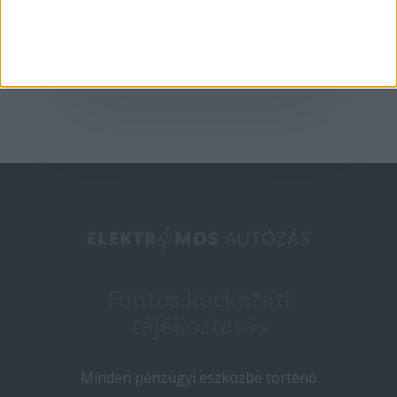
2025-02-19
Fontos kockázati
tájékoztatás
Minden pénzügyi eszközbe történő