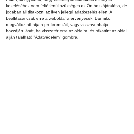
gazdájával
kezeléséhez nem feltétlenül szükséges az Ön hozzájárulása, de
jogában áll tiltakozni az ilyen jellegű adatkezelés ellen. A
beállításai csak erre a weboldalra érvényesek. Bármikor
megváltoztathatja a preferenciáit, vagy visszavonhatja
A motor egy 24V-os akkumulátorral rendelkezik,
hozzájárulását, ha visszatér erre az oldalra, és rákattint az oldal
és egy 600 W-os kismotor hajtja, mely pont elég
alján található "Adatvédelem" gombra.
erős, hogy élményt nyújtson gyermekeinknek, de
nem elég erős ahhoz, hogy kirepítse a járművet
azok kezei közül. Azok a gyerekek, akik nem
motorra vágynak, hanem
autóra, azoknak is van
lehetősége, amiről korábban írtunk is.
A piaci ára
a járműnek jelenleg 1300 amerikai dollár (375 500
Ft). Így már gyerekek és szüleik is együtt tudnak
környezettudatosan motorozni
.
Kép forrása: electrec.co