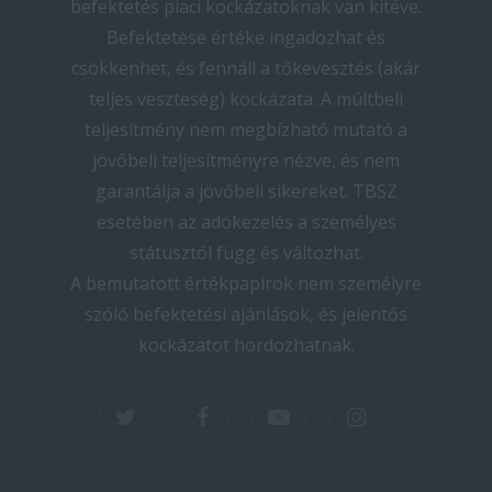
befektetés piaci kockázatoknak van kitéve.
Befektetése értéke ingadozhat és
csökkenhet, és fennáll a tőkevesztés (akár
teljes veszteség) kockázata. A múltbeli
teljesítmény nem megbízható mutató a
jövőbeli teljesítményre nézve, és nem
garantálja a jövőbeli sikereket. TBSZ
esetében az adókezelés a személyes
státusztól függ és változhat.
A bemutatott értékpapírok nem személyre
szóló befektetési ajánlások, és jelentős
kockázatot hordozhatnak.
twitter
facebook
youtube
instagram