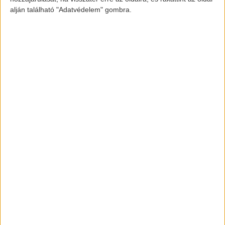
elektromos-autozas.hu
alján található "Adatvédelem" gombra.
További elektromos autós hírekért,
információkért kövess minket a
FACEBOOK
és
INSTAGRAM
oldalon.
Legfrissebbek
Európába is érkezik a
hétszemélyes Model Y
2025-12-14