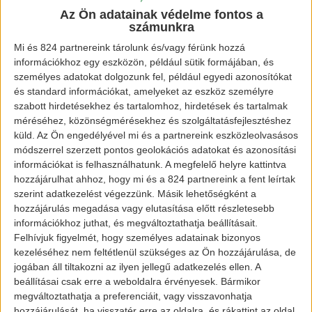
Az Ön adatainak védelme fontos a
számunkra
Tesla Model 3
Mi és 824 partnereink tárolunk és/vagy férünk hozzá
információkhoz egy eszközön, például sütik formájában, és
személyes adatokat dolgozunk fel, például egyedi azonosítókat
Tehát nem akármiért kerül közel 18 millió
és standard információkat, amelyeket az eszköz személyre
szabott hirdetésekhez és tartalomhoz, hirdetések és tartalmak
forintba
Elon Musk
újdonsága, amiből két hét
méréséhez, közönségmérésekhez és szolgáltatásfejlesztéshez
alatt már több, mint 1100 rendelés érkezett.
küld.
Az Ön engedélyével mi és a partnereink eszközleolvasásos
módszerrel szerzett pontos geolokációs adatokat és azonosítási
információkat is felhasználhatunk. A megfelelő helyre kattintva
Képek forrása: www.tesla.com
hozzájárulhat ahhoz, hogy mi és a 824 partnereink a fent leírtak
szerint adatkezelést végezzünk. Másik lehetőségként a
[banner id=”872″]
hozzájárulás megadása vagy elutasítása előtt részletesebb
információkhoz juthat, és megváltoztathatja beállításait.
Felhívjuk figyelmét, hogy személyes adatainak bizonyos
kezeléséhez nem feltétlenül szükséges az Ön hozzájárulása, de
jogában áll tiltakozni az ilyen jellegű adatkezelés ellen. A
beállításai csak erre a weboldalra érvényesek. Bármikor
megváltoztathatja a preferenciáit, vagy visszavonhatja
hozzájárulását, ha visszatér erre az oldalra, és rákattint az oldal