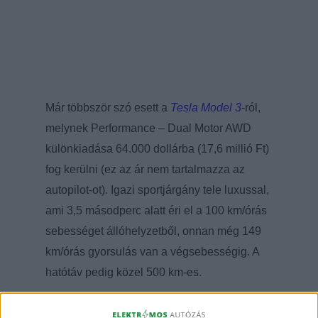
Már többször szó esett a
Tesla Model 3
-ról,
melynek Performance – Dual Motor AWD
különkiadása 64.000 dollárba (17,6 millió Ft)
fog kerülni (ez az ár nem tartalmazza az
autopilot-ot). Igazi sportjárgány tele luxussal,
ami 3,5 másodperc alatt éri el a 100 km/órás
sebességet állóhelyzetből, onnan még 149
km/órás gyorsulás van a végsebességig. A
hatótáv pedig közel 500 km-es.