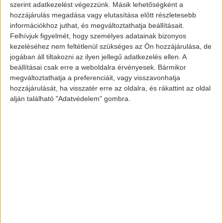
szerint adatkezelést végezzünk. Másik lehetőségként a
motorkerékpár
hozzájárulás megadása vagy elutasítása előtt részletesebb
információkhoz juthat, és megváltoztathatja beállításait.
Felhívjuk figyelmét, hogy személyes adatainak bizonyos
kezeléséhez nem feltétlenül szükséges az Ön hozzájárulása, de
Az alapár bónuszok nélkül 60 ezer dollár (17
jogában áll tiltakozni az ilyen jellegű adatkezelés ellen. A
akkumulátor
millió Ft). Az
nem meglepő
beállításai csak erre a weboldalra érvényesek. Bármikor
módon ott van, ahol a korábbi motorokon a
megváltoztathatja a preferenciáit, vagy visszavonhatja
hozzájárulását, ha visszatér erre az oldalra, és rákattint az oldal
benzinmotor helyezkedett el. A hátsó kerékért
alján található "Adatvédelem" gombra.
felelős elektromos motor az ülés alatt
található, melynek teljesítménye 190 lóerő.
Egy feltöltéssel 450 km megtételére képes,
ami sokkal több, mint az elektromos autók
hatótávja
nagy részének
.