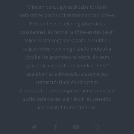
Minden pénzügyi eszközbe történő
befektetés piaci kockázatoknak van kitéve.
Befektetése értéke ingadozhat és
csökkenhet, és fennáll a tőkevesztés (akár
teljes veszteség) kockázata. A múltbeli
teljesítmény nem megbízható mutató a
jövőbeli teljesítményre nézve, és nem
garantálja a jövőbeli sikereket. TBSZ
esetében az adókezelés a személyes
státusztól függ és változhat.
A bemutatott értékpapírok nem személyre
szóló befektetési ajánlások, és jelentős
kockázatot hordozhatnak.
twitter
facebook
youtube
instagram