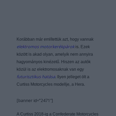
Korábban már említettük azt, hogy vannak
elektromos motorkerékpárok
is. Ezek
között is akad olyan, amelyik nem annyira
hagyományos kinézetű. Hiszen az autók
közül is az elektromosaknak van egy
futurisztikus hatása
. Ilyen jelleget ölt a
Curtiss Motorcycles modellje, a Hera.
[banner id=”2471″]
A Curtiss 2018-ig a Confederate Motorcycles