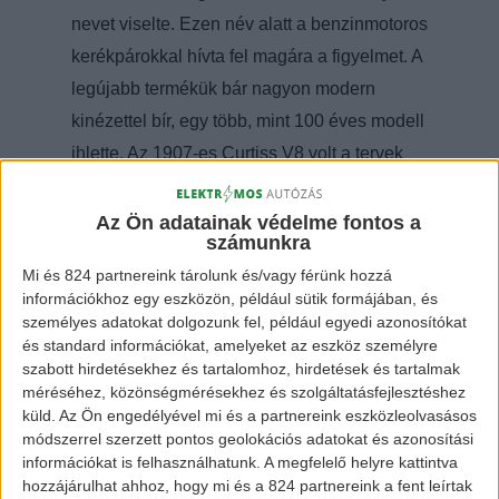
nevet viselte. Ezen név alatt a benzinmotoros
kerékpárokkal hívta fel magára a figyelmet. A
legújabb termékük bár nagyon modern
kinézettel bír, egy több, mint 100 éves modell
ihlette. Az 1907-es Curtiss V8 volt a tervek
forrása. Bár az a motor jóval kevésbé volt
vaskos, némi hasonlóságot fel lehet fedezni.
Az Ön adatainak védelme fontos a
számunkra
Mi és 824 partnereink tárolunk és/vagy férünk hozzá
információkhoz egy eszközön, például sütik formájában, és
személyes adatokat dolgozunk fel, például egyedi azonosítókat
és standard információkat, amelyeket az eszköz személyre
szabott hirdetésekhez és tartalomhoz, hirdetések és tartalmak
méréséhez, közönségmérésekhez és szolgáltatásfejlesztéshez
küld.
Az Ön engedélyével mi és a partnereink eszközleolvasásos
módszerrel szerzett pontos geolokációs adatokat és azonosítási
információkat is felhasználhatunk. A megfelelő helyre kattintva
Curtiss Hera teljesen elektromos
hozzájárulhat ahhoz, hogy mi és a 824 partnereink a fent leírtak