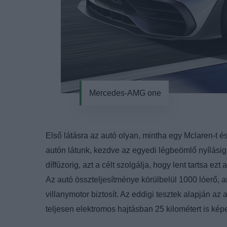
Mercedes-AMG one
Első látásra az autó olyan, mintha egy Mclaren-t 
autón látunk, kezdve az egyedi légbeömlő nyílási
díffúzorig, azt a célt szolgálja, hogy lent tartsa e
Az autó összteljesítménye körülbelül 1000 lóerő, 
villanymotor biztosít. Az eddigi tesztek alapján a
teljesen elektromos hajtásban 25 kilométert is ké