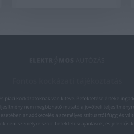
Fontos kockázati tájékoztatás
 piaci kockázatoknak van kitéve. Befektetése értéke ingado
teljesítmény nem megbízható mutató a jövőbeli teljesítményre
esetében az adókezelés a személyes státusztól függ és vált
ok nem személyre szóló befektetési ajánlások, és jelentős 