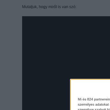
Mutatjuk, hogy miről is van szó:
Mi és 824 partnerein
személyes adatokat d
személyre szabott h