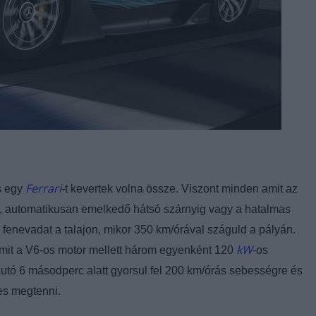
Ferrari
és egy
-t kevertek volna össze. Viszont minden amit az
g, automatikusan emelkedő hátsó szárnyig vagy a hatalmas
zt a fenevadat a talajon, mikor 350 km/órával száguld a pályán.
kW
amit a V6-os motor mellett három egyenként 120
-os
z autó 6 másodperc alatt gyorsul fel 200 km/órás sebességre és
pes megtenni.