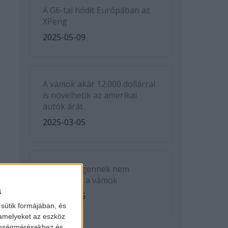
A G6-tal hódít Európában az
XPeng
2025-05-09
A vámok akár 12.000 dollárral
is növelhetik az amerikai
autók árát
2025-03-05
A Volkswagennek nem
kedveznek a vámok
a
2025-03-05
sütik formájában, és
 amelyeket az eszköz
zönségmérésekhez és