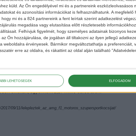
shez küld.
Az Ön engedélyével mi és a partnereink eszközleolvasásos m
datokat és azonosítási információkat is felhasználhatunk. A megfelelő h
 hogy mi és a 824 partnereink a fent leírtak szerint adatkezelést vége
ájárulás megadása vagy elutasítása előtt részletesebb információkhoz 
llításait.
Felhívjuk figyelmét, hogy személyes adatainak bizonyos ke
 az Ön hozzájárulása, de jogában áll tiltakozni az ilyen jellegű adatkeze
e a weboldalra érvényesek. Bármikor megváltoztathatja a preferenciáit,
sszatér erre az oldalra, és rákattint az oldal alján található "Adatvéde
ÁBBI LEHETŐSÉGEK
ELFOGADOM
usítani a a járművet, viszont a cég eddig csak 275 darab
ódon elkeltek, egyenként 2,27 millió eurós áron.
rek/2017/09/11/lelepleztek_az_amg_f1_motoros_szupersportkocsijat/