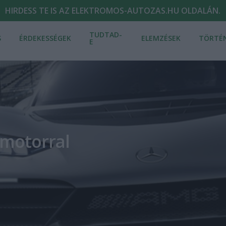
HIRDESS TE IS AZ ELEKTROMOS-AUTOZAS.HU OLDALÁN.
TUDTAD-
S
ÉRDEKESSÉGEK
ELEMZÉSEK
TÖRTÉ
E
 motorral