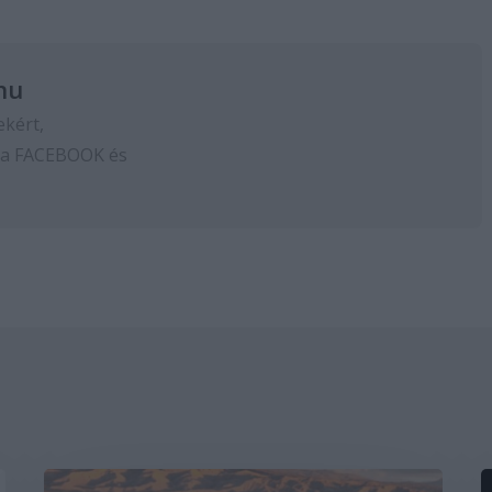
hu
ekért,
 a
FACEBOOK
és