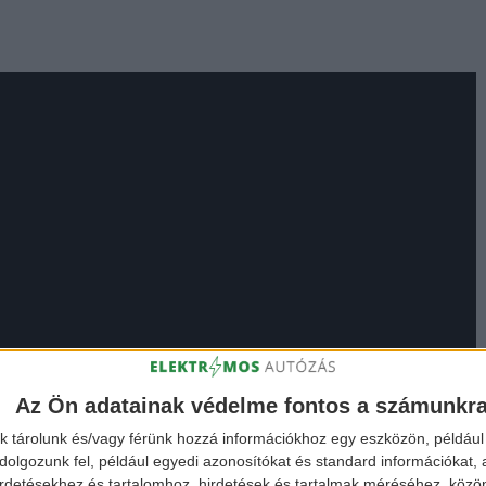
Az Ön adatainak védelme fontos a számunkr
k tárolunk és/vagy férünk hozzá információkhoz egy eszközön, például 
olgozunk fel, például egyedi azonosítókat és standard információkat,
irdetésekhez és tartalomhoz, hirdetések és tartalmak méréséhez, kö