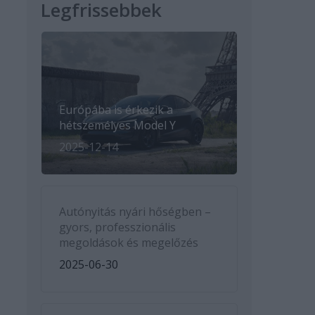
Legfrissebbek
Európába is érkezik a
hétszemélyes Model Y
2025-12-14
Autónyitás nyári hőségben –
gyors, professzionális
megoldások és megelőzés
2025-06-30