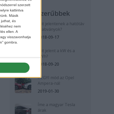
ódszerrel szerzett
elyre kattintva
Legnépszerűbbek
zzünk. Másik
juthat, és
Mit jelentenek a hatótáv
zeléséhez nem
szabványok?
lés ellen. A
2018-09-17
 vagy visszavonhatja
lem" gombra.
Mit jelent a kW és a
kWh?
2018-09-20
HEGYI mód az Opel
Ampera-nál
2019-01-30
Íme a magyar Tesla
árak