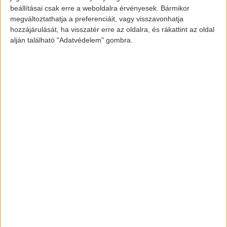
további (legalább 10) töltőhely átadása van
beállításai csak erre a weboldalra érvényesek. Bármikor
kilátásban, leginkább autópályák mellett. A
megváltoztathatja a preferenciáit, vagy visszavonhatja
hozzájárulását, ha visszatér erre az oldalra, és rákattint az oldal
nagykanizsai polgármester állítása szerint
alján található "Adatvédelem" gombra.
pedig két töltő felállítása várható a
közeljövőben a városi önkormányzat által.
Kép forrása: delzalapress.hu/hirek
[banner id=”872″]
elektromos-autozas.hu
További elektromos autós hírekért,