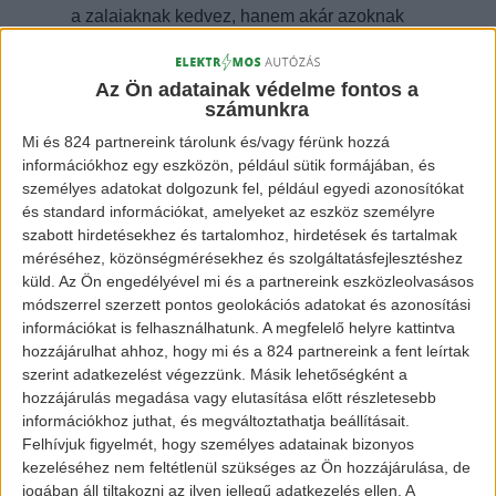
a zalaiaknak kedvez, hanem akár azoknak
is, akik Ausztriába, Szlovéniába,
Horvátországba vagy ezekből az
Az Ön adatainak védelme fontos a
számunkra
országokból Magyarországra utaznak. Ez
Mi és 824 partnereink tárolunk és/vagy férünk hozzá
nem azt jelenti, hogy itt található egy helyen
információkhoz egy eszközön, például sütik formájában, és
a legtöbb e-autó töltő, hiszen a Westend-ben,
személyes adatokat dolgozunk fel, például egyedi azonosítókat
Budapesten a parkolóházban 16 autó
és standard információkat, amelyeket az eszköz személyre
szabott hirdetésekhez és tartalomhoz, hirdetések és tartalmak
töltését biztosítja a bevásárlóközpont.
méréséhez, közönségmérésekhez és szolgáltatásfejlesztéshez
küld.
Az Ön engedélyével mi és a partnereink eszközleolvasásos
módszerrel szerzett pontos geolokációs adatokat és azonosítási
[banner id=”2469″]
információkat is felhasználhatunk. A megfelelő helyre kattintva
hozzájárulhat ahhoz, hogy mi és a 824 partnereink a fent leírtak
Ahogy ezt is, valamint 86 másik állomást is
szerint adatkezelést végezzünk. Másik lehetőségként a
hozzájárulás megadása vagy elutasítása előtt részletesebb
az NKM Mobilitás Kft. helyezte ki (ez a 87
információkhoz juthat, és megváltoztathatja beállításait.
állomás nagyjából a negyede a teljes
Felhívjuk figyelmét, hogy személyes adatainak bizonyos
hálózatnak). A következő hónapokban
kezeléséhez nem feltétlenül szükséges az Ön hozzájárulása, de
jogában áll tiltakozni az ilyen jellegű adatkezelés ellen. A