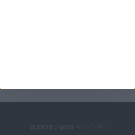
Aktualitás
A G6-tal hódít
Európában az XPeng
2025-05-09