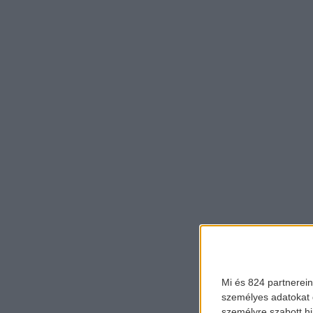
Mi és 824 partnerein
személyes adatokat d
személyre szabott h