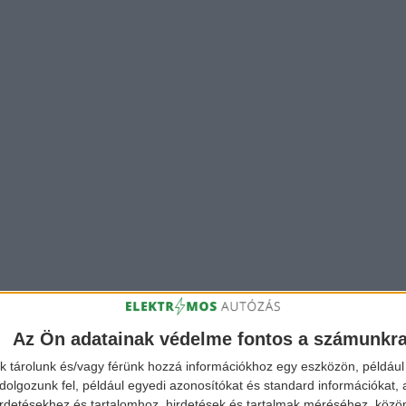
Az Ön adatainak védelme fontos a számunkr
k tárolunk és/vagy férünk hozzá információkhoz egy eszközön, például 
olgozunk fel, például egyedi azonosítókat és standard információkat,
irdetésekhez és tartalomhoz, hirdetések és tartalmak méréséhez, kö