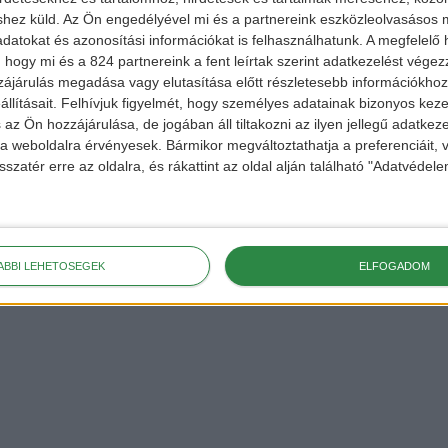
shez küld.
Az Ön engedélyével mi és a partnereink eszközleolvasásos m
datokat és azonosítási információkat is felhasználhatunk. A megfelelő h
 hogy mi és a 824 partnereink a fent leírtak szerint adatkezelést vége
ájárulás megadása vagy elutasítása előtt részletesebb információkhoz 
llításait.
Felhívjuk figyelmét, hogy személyes adatainak bizonyos ke
 az Ön hozzájárulása, de jogában áll tiltakozni az ilyen jellegű adatkeze
e a weboldalra érvényesek. Bármikor megváltoztathatja a preferenciáit,
sszatér erre az oldalra, és rákattint az oldal alján található "Adatvéde
ÁBBI LEHETŐSÉGEK
ELFOGADOM