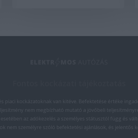
Fontos kockázati tájékoztatás
 piaci kockázatoknak van kitéve. Befektetése értéke ingado
teljesítmény nem megbízható mutató a jövőbeli teljesítményre
esetében az adókezelés a személyes státusztól függ és vált
ok nem személyre szóló befektetési ajánlások, és jelentős 