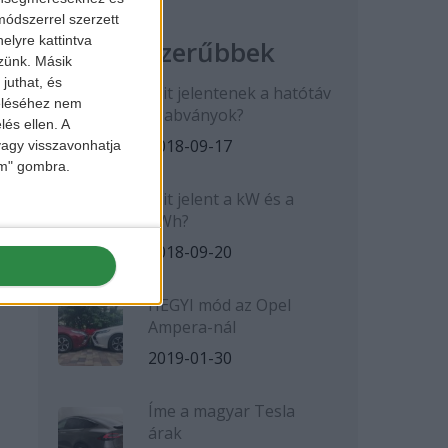
ódszerrel szerzett
elyre kattintva
Legnépszerűbbek
zzünk. Másik
juthat, és
Mit jelentenek a hatótáv
zeléséhez nem
szabványok?
lés ellen. A
2018-09-17
 vagy visszavonhatja
lem" gombra.
Mit jelent a kW és a
kWh?
2018-09-20
HEGYI mód az Opel
Ampera-nál
2019-01-30
Íme a magyar Tesla
árak