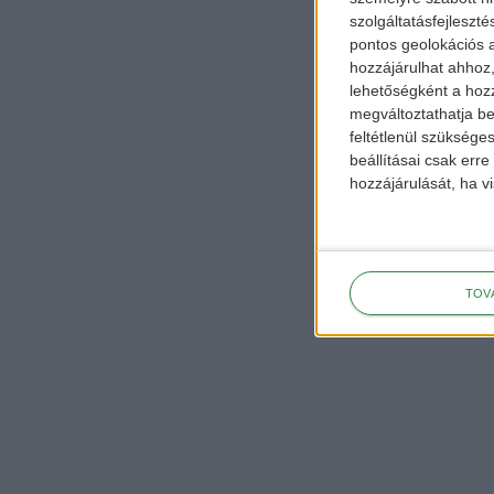
szolgáltatásfejleszté
pontos geolokációs a
hozzájárulhat ahhoz,
lehetőségként a hozz
megváltoztathatja beá
feltétlenül szükséges
beállításai csak err
hozzájárulását, ha vi
TOV