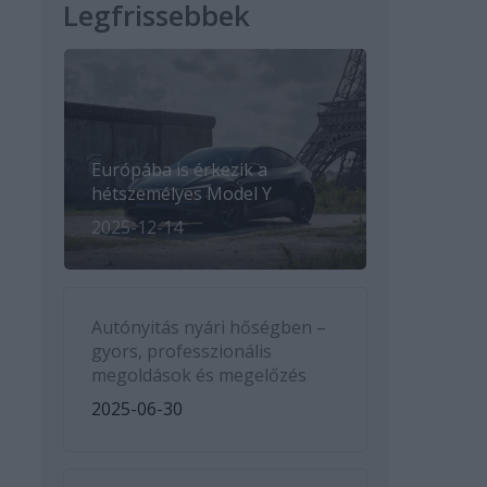
Legfrissebbek
Európába is érkezik a
hétszemélyes Model Y
2025-12-14
Autónyitás nyári hőségben –
gyors, professzionális
megoldások és megelőzés
2025-06-30