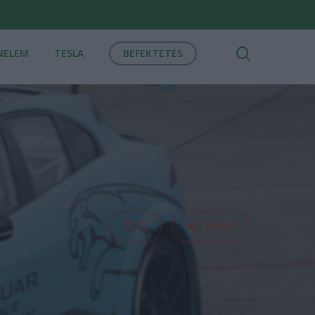
search
NELEM
TESLA
BEFEKTETÉS
0
Share