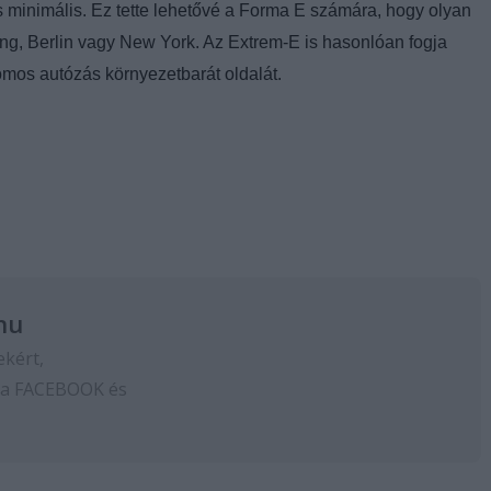
 minimális. Ez tette lehetővé a Forma E számára, hogy olyan
g, Berlin vagy New York. Az Extrem-E is hasonlóan fogja
omos autózás környezetbarát oldalát.
hu
ekért,
 a
FACEBOOK
és