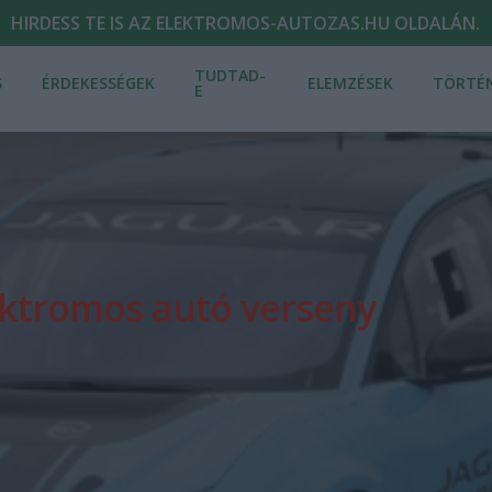
HIRDESS TE IS AZ ELEKTROMOS-AUTOZAS.HU OLDALÁN.
TUDTAD-
S
ÉRDEKESSÉGEK
ELEMZÉSEK
TÖRTÉ
E
lektromos autó verseny