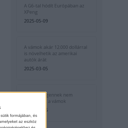
A G6-tal hódít Európában az
XPeng
2025-05-09
A vámok akár 12.000 dollárral
is növelhetik az amerikai
autók árát
2025-03-05
A Volkswagennek nem
kedveznek a vámok
a
2025-03-05
sütik formájában, és
 amelyeket az eszköz
zönségmérésekhez és