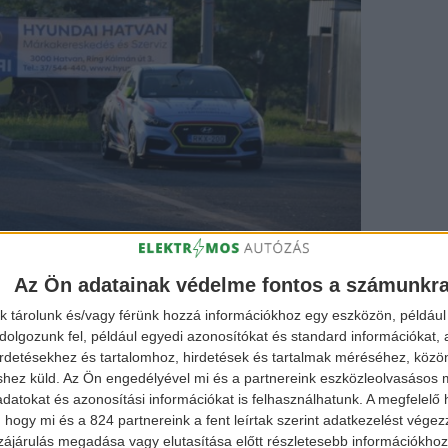
Az Ön adatainak védelme fontos a számunkr
ai i30 N Fastback (fotó: Dönci Hyundai
k tárolunk és/vagy férünk hozzá információkhoz egy eszközön, például 
olgozunk fel, például egyedi azonosítókat és standard információkat,
irdetésekhez és tartalomhoz, hirdetések és tartalmak méréséhez, kö
shez küld.
Az Ön engedélyével mi és a partnereink eszközleolvasásos m
datokat és azonosítási információkat is felhasználhatunk. A megfelelő h
 hogy mi és a 824 partnereink a fent leírtak szerint adatkezelést vége
erős elektromos motor került be, mely az 1.6 literes
ájárulás megadása vagy elutasítása előtt részletesebb információkhoz 