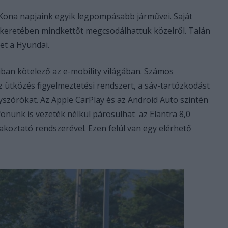
 Kona napjaink egyik legpompásabb járművei. Saját
eretében mindkettőt megcsodálhattuk közelről. Talán
ket a Hyundai.
ban kötelező az e-mobility világában. Számos
z ütközés figyelmeztetési rendszert, a sáv-tartózkodást
yszórókat. Az Apple CarPlay és az Android Auto szintén
onunk is vezeték nélkül párosulhat az Elantra 8,0
koztató rendszerével. Ezen felül van egy elérhető