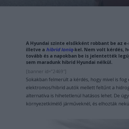
A Hyundai szinte elsőkként robbant be az e
illetve a
hibrid Ioniq
-kel. Nem volt kérdés, 
tovább és a napokban be is jelentették legú
sem maradunk hibrid Hyundai nélkül.
[banner id=”2469″]
Sokakban felmerült a kérdés, hogy mivel is fog e
elektromos/hibrid autók mellett feltűnt a hidr
alternatíva is hihetetlenül hatásos lehet. De úgy
környezetkímélő járműveknél, és elhozták nekün