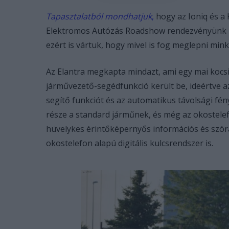
Tapasztalatból mondhatjuk
,
hogy az Ioniq és a
Elektromos Autózás Roadshow rendezvényünk k
ezért is vártuk, hogy mivel is fog meglepni min
Az Elantra megkapta mindazt, ami egy mai kocsi
járművezető-segédfunkció került be, ideértve a
segítő funkciót és az automatikus távolsági fén
része a standard járműnek, és még az okostelef
hüvelykes érintőképernyős információs és szóra
okostelefon alapú digitális kulcsrendszer is.