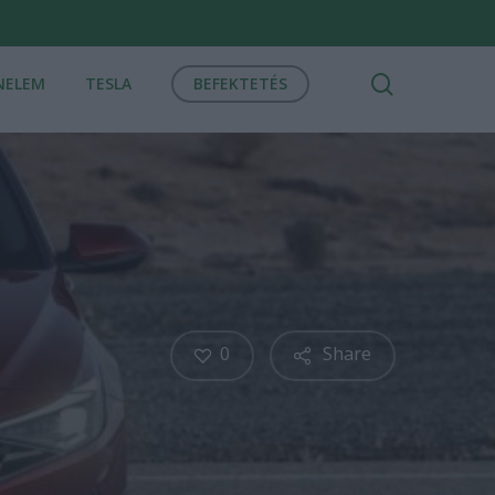
search
NELEM
TESLA
BEFEKTETÉS
0
Share