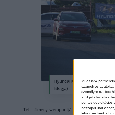
Hyundai Kona Electric vs. Hyund
Mi és 824 partnerein
személyes adatokat d
Blogja)
személyre szabott h
szolgáltatásfejleszté
pontos geolokációs a
hozzájárulhat ahhoz,
Teljesítmény szempontjából a járműbe egy 43 ló
lehetőségként a hozz