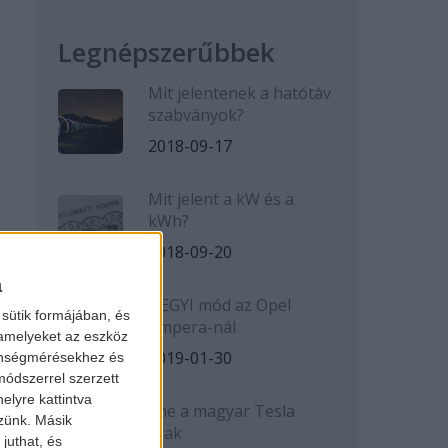
Legnépszerűbbek
Mit jelentenek a hatótáv
szabványok?
2018-09-17
Mit jelent a kW és a
kWh?
2018-09-20
a
HEGYI mód az Opel
sütik formájában, és
Ampera-nál
 amelyeket az eszköz
2019-01-30
zönségmérésekhez és
ódszerrel szerzett
elyre kattintva
Íme a magyar Tesla
zzünk. Másik
árak
juthat, és