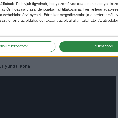
Elantra számára. A Hyundai elmondta, hogy még tesztelik a
llításait.
Felhívjuk figyelmét, hogy személyes adatainak bizonyos ke
zeretnék, ha a kocsi reális távokat tudna megtenni
 az Ön hozzájárulása, de jogában áll tiltakozni az ilyen jellegű adatkeze
e a weboldalra érvényesek. Bármikor megváltoztathatja a preferenciáit,
sszatér erre az oldalra, és rákattint az oldal alján található "Adatvéde
ézünk a koreai vállalattól, ami nem akar megfelelni az
enni. Az egyik legjobb hír viszont, hogy az eddigi tervek
ió forint körül kerül majd ki a piacra. Kíváncsian várjuk a
ÁBBI LEHETŐSÉGEK
ELFOGADOM
A Hyundai Kona