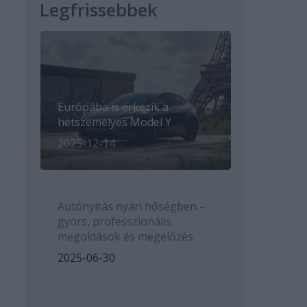
Legfrissebbek
Európába is érkezik a
hétszemélyes Model Y
2025-12-14
Autónyitás nyári hőségben –
gyors, professzionális
megoldások és megelőzés
2025-06-30