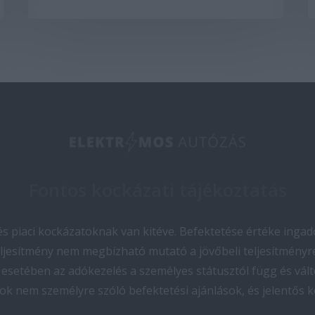
Fontos kockázati tájékoztatás
 piaci kockázatoknak van kitéve. Befektetése értéke ingado
teljesítmény nem megbízható mutató a jövőbeli teljesítményre
esetében az adókezelés a személyes státusztól függ és vált
ok nem személyre szóló befektetési ajánlások, és jelentős 