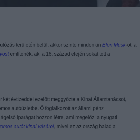
utózás területén belül, akkor szinte mindenkin
Elon Musk
-ot, a
yost
említenék, aki a 18. század elején sokat tett a
két évtizeddel ezelőtt meggyőzte a Kínai Államtanácsot,
omos autóüzletbe. Ő foglalkozott az állami pénz
lágelső iparágat hozzon létre, ami megelőzi a nyugati
romos autót kínai vásárol
, mivel ez az ország halad a