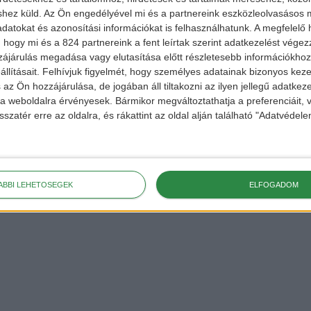
shez küld.
Az Ön engedélyével mi és a partnereink eszközleolvasásos m
datokat és azonosítási információkat is felhasználhatunk. A megfelelő h
 hogy mi és a 824 partnereink a fent leírtak szerint adatkezelést vége
ájárulás megadása vagy elutasítása előtt részletesebb információkhoz 
hu
llításait.
Felhívjuk figyelmét, hogy személyes adatainak bizonyos ke
 az Ön hozzájárulása, de jogában áll tiltakozni az ilyen jellegű adatkeze
ekért,
e a weboldalra érvényesek. Bármikor megváltoztathatja a preferenciáit,
 a
FACEBOOK
és
sszatér erre az oldalra, és rákattint az oldal alján található "Adatvéde
ÁBBI LEHETŐSÉGEK
ELFOGADOM