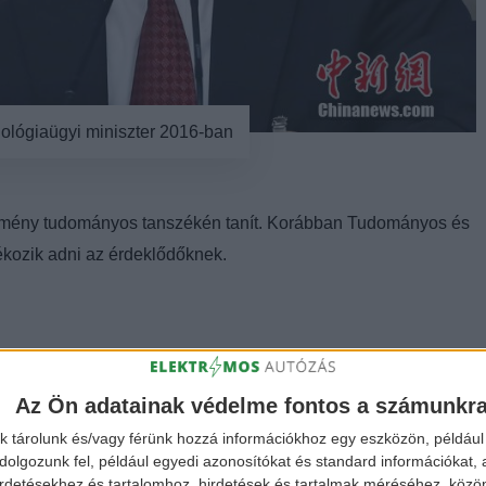
lógiaügyi miniszter 2016-ban
ézmény tudományos tanszékén tanít. Korábban Tudományos és
dékozik adni az érdeklődőknek.
Az Ön adatainak védelme fontos a számunkr
k tárolunk és/vagy férünk hozzá információkhoz egy eszközön, például 
olgozunk fel, például egyedi azonosítókat és standard információkat,
irdetésekhez és tartalomhoz, hirdetések és tartalmak méréséhez, kö