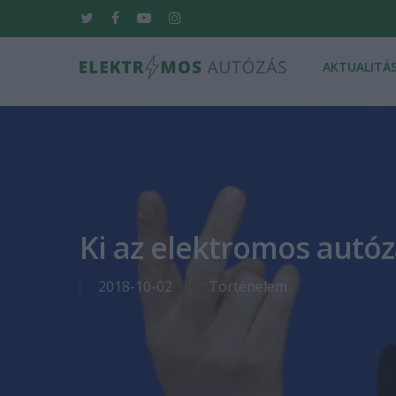
Skip
twitter
facebook
youtube
instagram
to
main
AKTUALITÁ
content
Hit enter to search or ESC to close
Ki az elektromos autóz
2018-10-02
Történelem