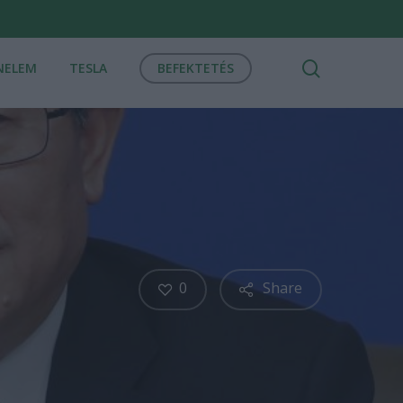
search
NELEM
TESLA
BEFEKTETÉS
0
Share