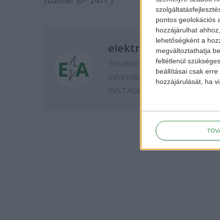
[banner id=”2471″]
szolgáltatásfejleszté
pontos geolokációs a
hozzájárulhat ahhoz,
lehetőségként a hozz
elektromos-autozas.
megváltoztathatja beá
feltétlenül szükséges
További elektromos autós hír
beállításai csak err
információkért kövess minket
hozzájárulását, ha vi
INSTAGRAM
oldalon.
TOV