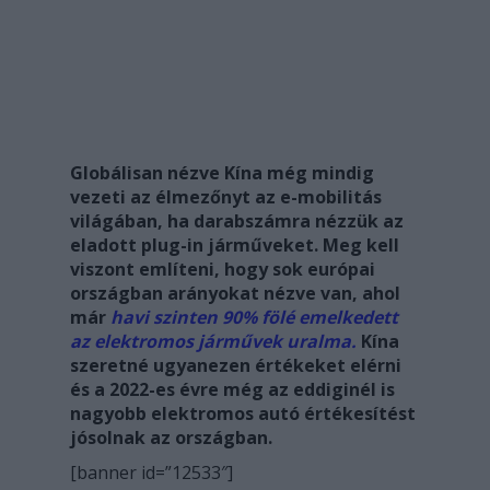
Globálisan nézve Kína még mindig
vezeti az élmezőnyt az e-mobilitás
világában, ha darabszámra nézzük az
eladott plug-in járműveket. Meg kell
viszont említeni, hogy sok európai
országban arányokat nézve van, ahol
már
havi szinten 90% fölé emelkedett
az elektromos járművek uralma.
Kína
szeretné ugyanezen értékeket elérni
és a 2022-es évre még az eddiginél is
nagyobb elektromos autó értékesítést
jósolnak az országban.
[banner id=”12533″]