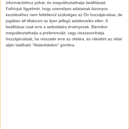
Kína – plug-in jármű
információkhoz juthat, és megváltoztathatja beállításait.
Felhívjuk figyelmét, hogy személyes adatainak bizonyos
értékesítések (forrás:
kezeléséhez nem feltétlenül szükséges az Ön hozzájárulása, de
www.insideevs.com)
jogában áll tiltakozni az ilyen jellegű adatkezelés ellen. A
beállításai csak erre a weboldalra érvényesek. Bármikor
megváltoztathatja a preferenciáit, vagy visszavonhatja
hozzájárulását, ha visszatér erre az oldalra, és rákattint az oldal
A Kínai Személygépkocsik Szövetsége
alján található "Adatvédelem" gombra.
(CPCA) szerint 2022-ben a konnektorról
tölthető elektromos autók eladása
elérheti az 5,5 millió darabot, míg az új
energiájú járművek teljes mennyisége
(beleértve a haszongépjárműveket és a
buszokat is) elérheti a 6 millió darabot. A
piaci részesedés ezután tovább nőne 22%-
ra, és valószínűleg ennek többsége
teljesen elektromos lesz.