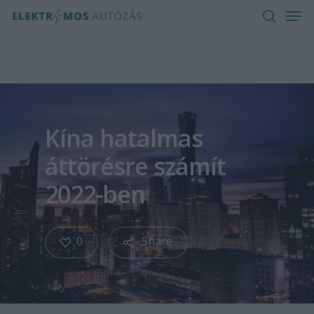
Men
Skip
to
search
main
content
Kína hatalmas
áttörésre számít
2022-ben
0
Share