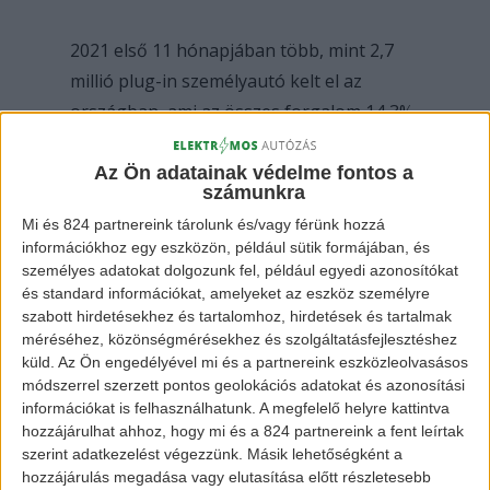
2021 első 11 hónapjában több, mint 2,7
millió plug-in személyautó kelt el az
országban, ami az összes forgalom 14,3%-
a. A decemberi számok közzététele után
valószínűleg 3 millió feletti eredményt
Az Ön adatainak védelme fontos a
számunkra
fogunk látni (szemben a 2020-as több
Mi és 824 partnereink tárolunk és/vagy férünk hozzá
mint 1,27 millióval és 9,4%-os piaci
információkhoz egy eszközön, például sütik formájában, és
részesedéssel).
személyes adatokat dolgozunk fel, például egyedi azonosítókat
és standard információkat, amelyeket az eszköz személyre
szabott hirdetésekhez és tartalomhoz, hirdetések és tartalmak
méréséhez, közönségmérésekhez és szolgáltatásfejlesztéshez
küld.
Az Ön engedélyével mi és a partnereink eszközleolvasásos
módszerrel szerzett pontos geolokációs adatokat és azonosítási
információkat is felhasználhatunk. A megfelelő helyre kattintva
hozzájárulhat ahhoz, hogy mi és a 824 partnereink a fent leírtak
szerint adatkezelést végezzünk. Másik lehetőségként a
hozzájárulás megadása vagy elutasítása előtt részletesebb