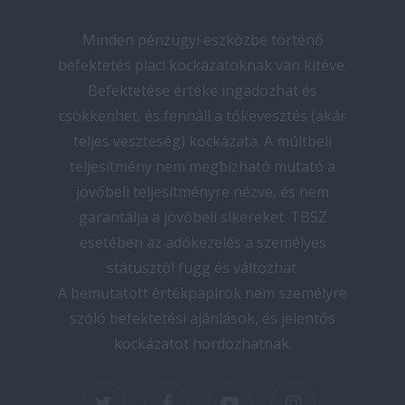
Minden pénzügyi eszközbe történő
befektetés piaci kockázatoknak van kitéve.
Befektetése értéke ingadozhat és
csökkenhet, és fennáll a tőkevesztés (akár
teljes veszteség) kockázata. A múltbeli
teljesítmény nem megbízható mutató a
jövőbeli teljesítményre nézve, és nem
garantálja a jövőbeli sikereket. TBSZ
esetében az adókezelés a személyes
státusztól függ és változhat.
A bemutatott értékpapírok nem személyre
szóló befektetési ajánlások, és jelentős
kockázatot hordozhatnak.
twitter
facebook
youtube
instagram