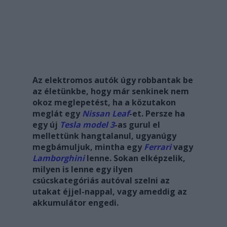
Az elektromos autók úgy robbantak be
az életünkbe, hogy már senkinek nem
okoz meglepetést, ha a közutakon
meglát egy
Nissan Leaf
-et. Persze ha
egy új
Tesla model 3
-as gurul el
mellettünk hangtalanul, ugyanúgy
megbámuljuk, mintha egy
Ferrari
vagy
Lamborghini
lenne. Sokan elképzelik,
milyen is lenne egy ilyen
csúcskategóriás autóval szelni az
utakat éjjel-nappal, vagy ameddig az
akkumulátor engedi.