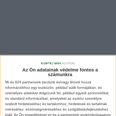
Az Ön adatainak védelme fontos a
számunkra
Mi és 824 partnereink tárolunk és/vagy férünk hozzá
információkhoz egy eszközön, például sütik formájában, és
személyes adatokat dolgozunk fel, például egyedi azonosítókat
és standard információkat, amelyeket az eszköz személyre
szabott hirdetésekhez és tartalomhoz, hirdetések és tartalmak
méréséhez, közönségmérésekhez és szolgáltatásfejlesztéshez
küld.
Az Ön engedélyével mi és a partnereink eszközleolvasásos