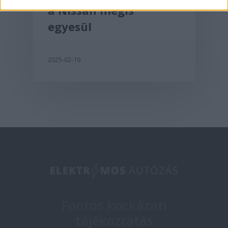
a Nissan mégis
egyesül
2025-02-19
Fontos kockázati
tájékoztatás