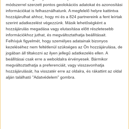
módszerrel szerzett pontos geolokációs adatokat és azonosítási
információkat is felhasználhatunk. A megfelelő helyre kattintva
hozzájárulhat ahhoz, hogy mi és a 824 partnereink a fent leírtak
Sokan úgy gondolják, hogy csak akkor
szerint adatkezelést végezzünk. Másik lehetőségként a
érezhetjük jól magunkat elektromos
hozzájárulás megadása vagy elutasítása előtt részletesebb
információkhoz juthat, és megváltoztathatja beállításait.
autónkban, ha az a legújabb
Tesla
vagy
Felhívjuk figyelmét, hogy személyes adatainak bizonyos
Audi
széria darabja. Viszont az igazság az,
kezeléséhez nem feltétlenül szükséges az Ön hozzájárulása, de
hogy az ezen járművek típustól
jogában áll tiltakozni az ilyen jellegű adatkezelés ellen. A
beállításai csak erre a weboldalra érvényesek. Bármikor
függetlenül negálják a helyüket a
megváltoztathatja a preferenciáit, vagy visszavonhatja
különböző háztartásokban. A hatótáv és a
hozzájárulását, ha visszatér erre az oldalra, és rákattint az oldal
sebesség mellett vessünk figyelmet arra
alján található "Adatvédelem" gombra.
is, hogy mire használnánk az autót.
Budapesten ma már nem ritkák a
töltőállomások
. Több alkalmazás és
weboldal
rendelkezik ezen pontok
megtalálásának könnyítésére, így nem kel