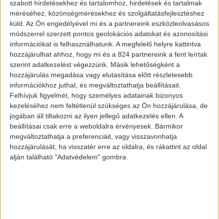
szabott hirdetésekhez és tartalomhoz, hirdetések és tartalmak
méréséhez, közönségmérésekhez és szolgáltatásfejlesztéshez
küld.
Az Ön engedélyével mi és a partnereink eszközleolvasásos
módszerrel szerzett pontos geolokációs adatokat és azonosítási
információkat is felhasználhatunk. A megfelelő helyre kattintva
hozzájárulhat ahhoz, hogy mi és a 824 partnereink a fent leírtak
szerint adatkezelést végezzünk. Másik lehetőségként a
hozzájárulás megadása vagy elutasítása előtt részletesebb
információkhoz juthat, és megváltoztathatja beállításait.
Felhívjuk figyelmét, hogy személyes adatainak bizonyos
Sziget fesztivál
kezeléséhez nem feltétlenül szükséges az Ön hozzájárulása, de
jogában áll tiltakozni az ilyen jellegű adatkezelés ellen. A
beállításai csak erre a weboldalra érvényesek. Bármikor
megváltoztathatja a preferenciáit, vagy visszavonhatja
Ide tartozik a megfelelő vízhasználat, a
hozzájárulását, ha visszatér erre az oldalra, és rákattint az oldal
hulladék megfelelő kezelése, a
alján található "Adatvédelem" gombra.
szennyezések kibocsátásának
csökkentése, a közeli élővilág és fauna
védelme és még sok más. Emellett
gazdaságilag is meg kell felelni az