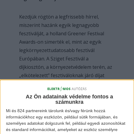
Kezdjük rögtön a legfrissebb hírrel,
miszerint hazánk egyik legnagyobb
fesztiválját, a holland Greener Festival
Awards-on simerték el, mint az egyik
legkörnyezettudatosabb fesztivál
Európában. A Sziget Fesztivál a
díjkiosztón, a környezetvédelem terén, az
„elkötelezett” fesztiváloknak járó díjat
kapta meg. Ezen az átadón tizenöt ország
olyan fesztiváljait díjazták, melyek
Az Ön adatainak védelme fontos a
elkötelezettek a fenntarthatóság mellett
számunkra
és igyekeznek minél kisebb
Mi és 824 partnereink tárolunk és/vagy férünk hozzá
környezetterheléssel működni.
információkhoz egy eszközön, például sütik formájában, és
személyes adatokat dolgozunk fel, például egyedi azonosítókat
és standard információkat, amelyeket az eszköz személyre