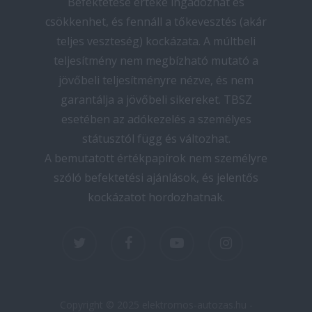
Befektetése értéke ingadozhat és
csökkenhet, és fennáll a tőkevesztés (akár
teljes veszteség) kockázata. A múltbeli
teljesítmény nem megbízható mutató a
jövőbeli teljesítményre nézve, és nem
garantálja a jövőbeli sikereket. TBSZ
esetében az adókezelés a személyes
státusztól függ és változhat.
A bemutatott értékpapírok nem személyre
szóló befektetési ajánlások, és jelentős
kockázatot hordozhatnak.
twitter
facebook
youtube
instagram
Copyright © 2025 elektromos-autozas.hu -