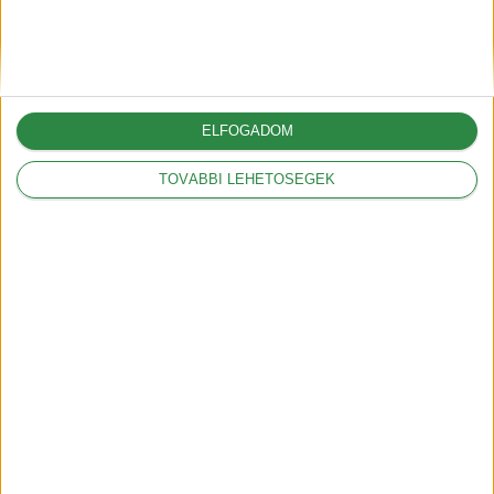
A G6-tal hódít Európában az
XPeng
2025-05-09
ELFOGADOM
TOVÁBBI LEHETŐSÉGEK
A vámok akár 12.000
dollárral is növelhetik az
amerikai autók árát
2025-03-05
A Volkswagennek nem
kedveznek a vámok
2025-03-05