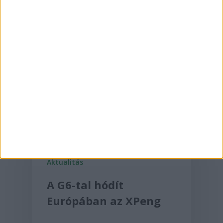
2025-06-30
Aktualitás
A G6-tal hódít
Európában az XPeng