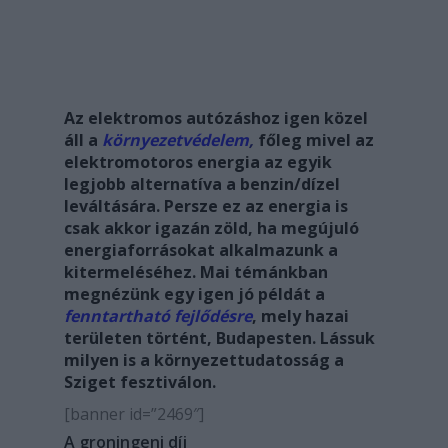
Az elektromos autózáshoz igen közel
áll a
környezetvédelem
,
főleg mivel az
elektromotoros energia az egyik
legjobb alternatíva a benzin/dízel
leváltására. Persze ez az energia is
csak akkor igazán zöld, ha megújuló
energiaforrásokat alkalmazunk a
kitermeléséhez. Mai témánkban
megnézünk egy igen jó példát a
fenntartható fejlődésre
, mely hazai
területen történt, Budapesten. Lássuk
milyen is a környezettudatosság a
Sziget fesztiválon.
[banner id=”2469″]
A groningeni díj