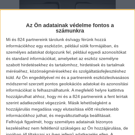
Az Ön adatainak védelme fontos a
számunkra
Mi és 824 partnereink tárolunk és/vagy férünk hozzá
információkhoz egy eszközön, például sütik formájában, és
személyes adatokat dolgozunk fel, például egyedi azonosítókat
és standard információkat, amelyeket az eszköz személyre
szabott hirdetésekhez és tartalomhoz, hirdetések és tartalmak
JMC belülről
méréséhez, közönségmérésekhez és szolgáltatásfejlesztéshez
küld.
Az Ön engedélyével mi és a partnereink eszközleolvasásos
módszerrel szerzett pontos geolokációs adatokat és azonosítási
információkat is felhasználhatunk. A megfelelő helyre kattintva
A későbbiek során az akkumulátoros-
hozzájárulhat ahhoz, hogy mi és a 824 partnereink a fent leírtak
szerint adatkezelést végezzünk. Másik lehetőségként a
elektromos hajtású típus is elérhető lesz. A
hozzájárulás megadása vagy elutasítása előtt részletesebb
Teshun EV egy 163 LE teljesítményű jármű,
információkhoz juthat, és megváltoztathatja beállításait.
Felhívjuk figyelmét, hogy személyes adatainak bizonyos
az 5 méteres kaszniban 200 kilométerre elég
kezeléséhez nem feltétlenül szükséges az Ön hozzájárulása, de
akkumulátor fér el, a 6 méteresben pedig 300