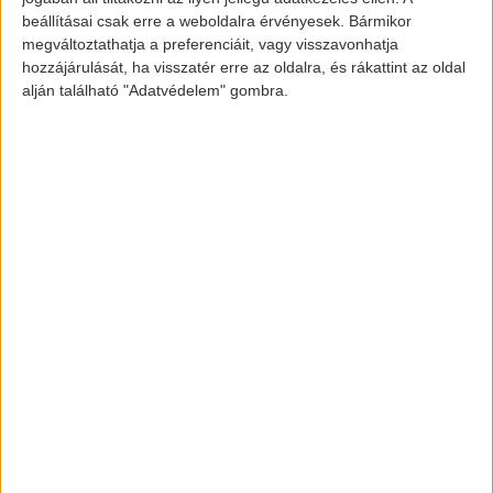
jogában áll tiltakozni az ilyen jellegű adatkezelés ellen. A
km-es hatótávval bír. Pont a nagyobb
beállításai csak erre a weboldalra érvényesek. Bármikor
megváltoztathatja a preferenciáit, vagy visszavonhatja
akkumulátor miatt a nagyobbik verzió csak
hozzájárulását, ha visszatér erre az oldalra, és rákattint az oldal
1210 kg-nyi szállítmányt szállíthat, míg a
alján található "Adatvédelem" gombra.
kisebbik 1470 kg-nyit.
Képek forrása:
www.automotor.hu
www.carlogos.org
[banner id=”872″]