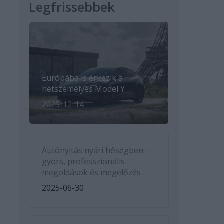
Legfrissebbek
Európába is érkezik a
hétszemélyes Model Y
2025-12-14
Autónyitás nyári hőségben –
gyors, professzionális
megoldások és megelőzés
2025-06-30