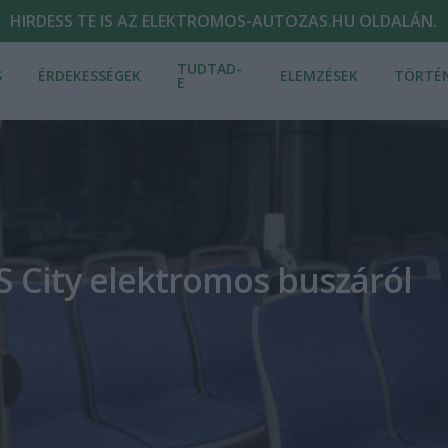
HIRDESS TE IS AZ ELEKTROMOS-AUTOZAS.HU OLDALÁN.
TUDTAD-
S
ÉRDEKESSÉGEK
ELEMZÉSEK
TÖRTÉ
E
S City elektromos buszáról