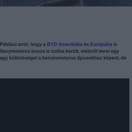
Például arról, hogy a
BYD
Amerikába
és
Európába
is
illanymotoros busza is szóba került, melyről most egy
ni nagy különbséget a benzinmotoros típusokhoz képest, de