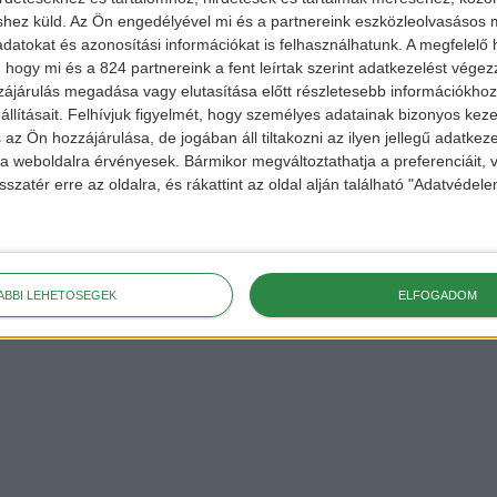
shez küld.
Az Ön engedélyével mi és a partnereink eszközleolvasásos m
datokat és azonosítási információkat is felhasználhatunk. A megfelelő h
 hogy mi és a 824 partnereink a fent leírtak szerint adatkezelést vége
ájárulás megadása vagy elutasítása előtt részletesebb információkhoz 
llításait.
Felhívjuk figyelmét, hogy személyes adatainak bizonyos ke
 az Ön hozzájárulása, de jogában áll tiltakozni az ilyen jellegű adatkeze
e a weboldalra érvényesek. Bármikor megváltoztathatja a preferenciáit,
sszatér erre az oldalra, és rákattint az oldal alján található "Adatvéde
ÁBBI LEHETŐSÉGEK
ELFOGADOM