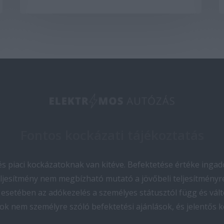
Fontos kockázati tájékoztatás
 piaci kockázatoknak van kitéve. Befektetése értéke ingado
teljesítmény nem megbízható mutató a jövőbeli teljesítményre
esetében az adókezelés a személyes státusztól függ és vált
ok nem személyre szóló befektetési ajánlások, és jelentős 