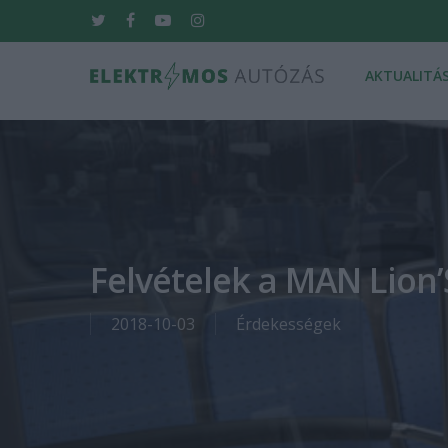
Skip
twitter
facebook
youtube
instagram
to
main
AKTUALITÁ
content
Hit enter to search or ESC to close
Felvételek a MAN Lion’
2018-10-03
Érdekességek