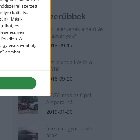
ódszerrel szerzett
elyre kattintva
Legnépszerűbbek
zzünk. Másik
juthat, és
Mit jelentenek a hatótáv
zeléséhez nem
szabványok?
lés ellen. A
2018-09-17
 vagy visszavonhatja
lem" gombra.
Mit jelent a kW és a
kWh?
2018-09-20
HEGYI mód az Opel
Ampera-nál
2019-01-30
Íme a magyar Tesla
árak