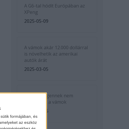
A G6-tal hódít Európában az
XPeng
2025-05-09
A vámok akár 12.000 dollárral
is növelhetik az amerikai
autók árát
2025-03-05
A Volkswagennek nem
kedveznek a vámok
a
2025-03-05
sütik formájában, és
 amelyeket az eszköz
zönségmérésekhez és