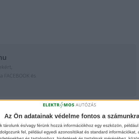
hu
ekért,
 a
FACEBOOK
és
Az Ön adatainak védelme fontos a számunkr
k tárolunk és/vagy férünk hozzá információkhoz egy eszközön, például 
olgozunk fel, például egyedi azonosítókat és standard információkat,
irdetésekhez és tartalomhoz, hirdetések és tartalmak méréséhez, kö