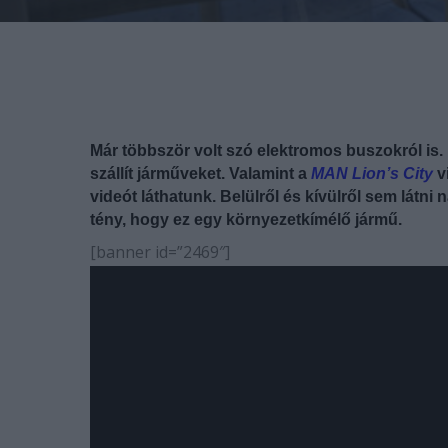
Már többször volt szó elektromos buszokról is. 
szállít járműveket. Valamint a
MAN Lion’s City
v
videót láthatunk. Belülről és kívülről sem lát
tény, hogy ez egy környezetkímélő jármű.
[banner id=”2469″]