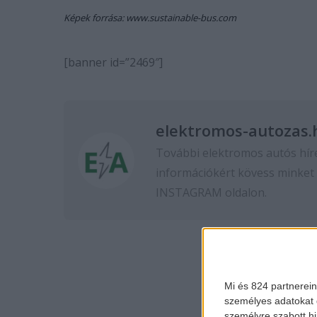
Képek forrása: www.sustainable-bus.com
[banner id=”2469″]
elektromos-autozas.
További elektromos autós hír
információkért kövess minket
INSTAGRAM
oldalon.
Mi és 824 partnerein
személyes adatokat d
személyre szabott h