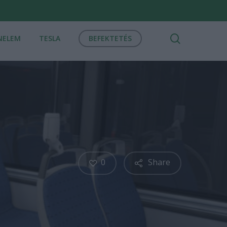
search
NELEM
TESLA
BEFEKTETÉS
0
Share