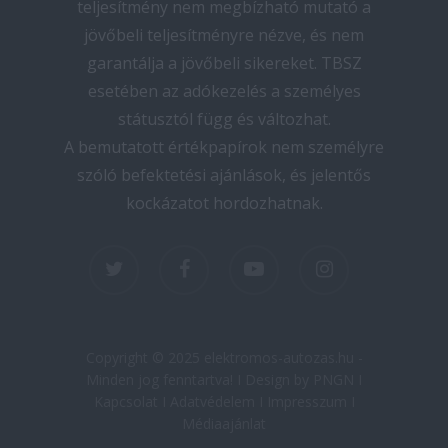
teljesítmény nem megbízható mutató a
jövőbeli teljesítményre nézve, és nem
garantálja a jövőbeli sikereket. TBSZ
esetében az adókezelés a személyes
státusztól függ és változhat.
A bemutatott értékpapírok nem személyre
szóló befektetési ajánlások, és jelentős
kockázatot hordozhatnak.
twitter
facebook
youtube
instagram
Copyright © 2025 elektromos-autozas.hu -
Minden jog fenntartva! I Design by PNGN I
Kapcsolat
I
Adatvédelem
I
Impresszum
I
Médiaajánlat