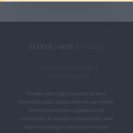
Fontos kockázati
tájékoztatás
Minden pénzügyi eszközbe történő
befektetés piaci kockázatoknak van kitéve.
Befektetése értéke ingadozhat és
csökkenhet, és fennáll a tőkevesztés (akár
teljes veszteség) kockázata. A múltbeli