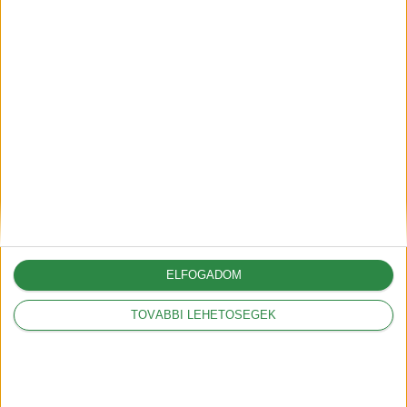
Legnépszerűbbek
Mit jelentenek a
hatótáv szabványok?
2018-09-17
Mit jelent a kW és a
kWh?
2018-09-20
HEGYI mód az Opel
Ampera-nál
ELFOGADOM
2019-01-30
TOVÁBBI LEHETŐSÉGEK
Íme a magyar Tesla
árak
2019-02-22