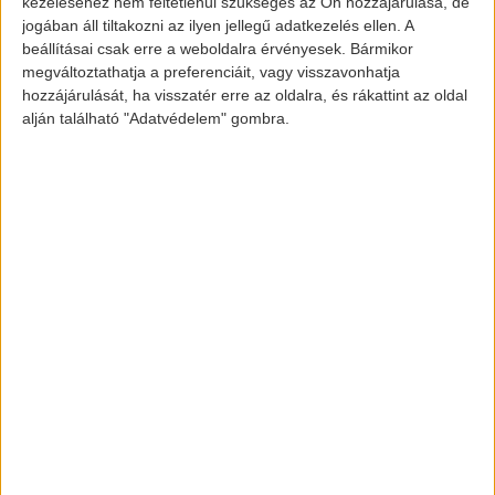
kezeléséhez nem feltétlenül szükséges az Ön hozzájárulása, de
verziója 700 kilométer fölött teljesít.
jogában áll tiltakozni az ilyen jellegű adatkezelés ellen. A
beállításai csak erre a weboldalra érvényesek. Bármikor
Ez elég nagy eredmény a Lucid-nak, és
megváltoztathatja a preferenciáit, vagy visszavonhatja
hozzájárulását, ha visszatér erre az oldalra, és rákattint az oldal
hatalmas mérföldkő az elektromos
alján található "Adatvédelem" gombra.
járműipar számára, amely egy évtizeddel
ezelőtt még azon fáradozott, hogy egy
200-240 km hatótávval rendelkező
járművet legyen képes piacra dobni. Most
a mainstream járművek 400 kilométert
tesznek meg, míg a csúcskategóriás
gépek 600 km körül vannak.
Képek és információk forrása:
www.insideevs.com
[banner id=”2471″]