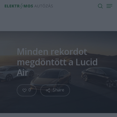
Men
Skip
to
search
main
content
Minden rekordot
megdöntött a Lucid
Air
0
Share