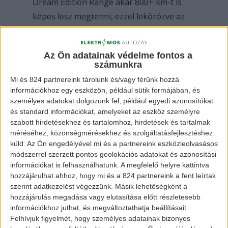
Dream Edition Range akár 800+ km-t is
képes lesz megtenni, ezzel lekörözve az
összes
Tesla Model
-t a piacon.
Az Ön adatainak védelme fontos a
számunkra
Mi és 824 partnereink tárolunk és/vagy férünk hozzá
információkhoz egy eszközön, például sütik formájában, és
személyes adatokat dolgozunk fel, például egyedi azonosítókat
és standard információkat, amelyeket az eszköz személyre
szabott hirdetésekhez és tartalomhoz, hirdetések és tartalmak
méréséhez, közönségmérésekhez és szolgáltatásfejlesztéshez
küld.
Az Ön engedélyével mi és a partnereink eszközleolvasásos
Lucid Air Dream Edition Range
módszerrel szerzett pontos geolokációs adatokat és azonosítási
információkat is felhasználhatunk. A megfelelő helyre kattintva
hozzájárulhat ahhoz, hogy mi és a 824 partnereink a fent leírtak
szerint adatkezelést végezzünk. Másik lehetőségként a
A Lucid többi járművének hatótávja is
hozzájárulás megadása vagy elutasítása előtt részletesebb
meglepően sok. A Dream Edition
információkhoz juthat, és megváltoztathatja beállításait.
Performance, mely a Range olcsóbb
Felhívjuk figyelmét, hogy személyes adatainak bizonyos