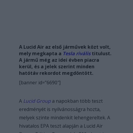
A Lucid Air az első járművek közt volt,
mely megkapta a
Tesla rivális
titulust.
A jármű még az idei évben piacra
kerül, és a jelek szerint minden
hatótáv rekordot megdöntött.
[banner id=”6690″]
A
Lucid Group
a napokban több teszt
eredményét is nyilvánosságra hozta,
melyek szinte mindenkit lehengereltek. A
hivatalos EPA teszt alapján a Lucid Air