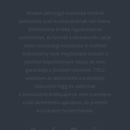
Minden pénzügyi eszközbe történő
befektetés piaci kockázatoknak van kitéve.
Befektetése értéke ingadozhat és
csökkenhet, és fennáll a tőkevesztés (akár
teljes veszteség) kockázata. A múltbeli
teljesítmény nem megbízható mutató a
jövőbeli teljesítményre nézve, és nem
garantálja a jövőbeli sikereket. TBSZ
esetében az adókezelés a személyes
státusztól függ és változhat.
A bemutatott értékpapírok nem személyre
szóló befektetési ajánlások, és jelentős
kockázatot hordozhatnak.
twitter
facebook
youtube
instagram