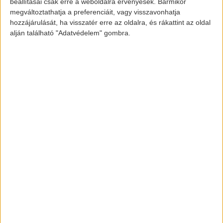
beállításai csak erre a weboldalra érvényesek. Bármikor
www.vwmodels.ca
megváltoztathatja a preferenciáit, vagy visszavonhatja
hozzájárulását, ha visszatér erre az oldalra, és rákattint az oldal
alján található "Adatvédelem" gombra.
[banner id=”2471″]
elektromos-autozas.hu
További elektromos autós hírekért,
információkért kövess minket a
FACEBOOK
és
INSTAGRAM
oldalon.