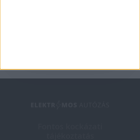
a Nissan mégis
egyesül
2025-02-19
Fontos kockázati
tájékoztatás