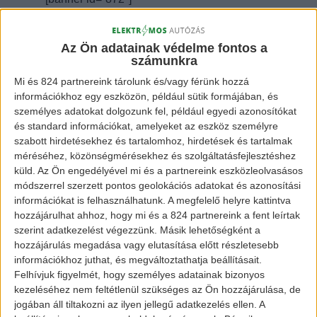
Az utastérben teljesen digitális
Az Ön adatainak védelme fontos a
műszeregységekkel vértezték fel a nagy
számunkra
múltú Golf elektromos változatát. Az
Mi és 824 partnereink tárolunk és/vagy férünk hozzá
információkhoz egy eszközön, például sütik formájában, és
alapárban a 7,2 kW teljesítményű fedélzeti
személyes adatokat dolgozunk fel, például egyedi azonosítókat
töltő tartozik.
és standard információkat, amelyeket az eszköz személyre
szabott hirdetésekhez és tartalomhoz, hirdetések és tartalmak
Mindezt nagyjából 32 ezer fontért érhetjük el
méréséhez, közönségmérésekhez és szolgáltatásfejlesztéshez
küld.
Az Ön engedélyével mi és a partnereink eszközleolvasásos
újonnan (11,6 millió Ft). Használtan viszont
módszerrel szerzett pontos geolokációs adatokat és azonosítási
Magyarországon nagyjából 5-7 millió forintért
információkat is felhasználhatunk. A megfelelő helyre kattintva
hozzájárulhat ahhoz, hogy mi és a 824 partnereink a fent leírtak
tudunk venni a 3 éves példányok közül.
szerint adatkezelést végezzünk. Másik lehetőségként a
hozzájárulás megadása vagy elutasítása előtt részletesebb
Képek forrása:
információkhoz juthat, és megváltoztathatja beállításait.
Felhívjuk figyelmét, hogy személyes adatainak bizonyos
kezeléséhez nem feltétlenül szükséges az Ön hozzájárulása, de
www.volkswagen.co.uk/new/electric
jogában áll tiltakozni az ilyen jellegű adatkezelés ellen. A