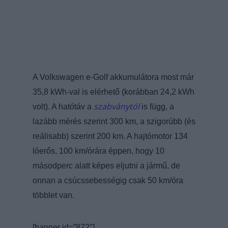
A Volkswagen e-Golf akkumulátora most már
35,8 kWh-val is elérhető (korábban 24,2 kWh
szabványtól
volt). A hatótáv a
is függ, a
lazább mérés szerint 300 km, a szigorúbb (és
reálisabb) szerint 200 km. A hajtómotor 134
lóerős, 100 km/órára éppen, hogy 10
másodperc alatt képes eljutni a jármű, de
onnan a csúcssebességig csak 50 km/óra
többlet van.
[banner id=”872″]