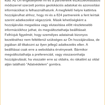
küld.
Az Ön engedélyével mi és a partnereink eszközleolvasásos
módszerrel szerzett pontos geolokációs adatokat és azonosítási
információkat is felhasználhatunk. A megfelelő helyre kattintva
hozzájárulhat ahhoz, hogy mi és a 824 partnereink a fent leírtak
2017-es Tesla Model S
szerint adatkezelést végezzünk. Másik lehetőségként a
hozzájárulás megadása vagy elutasítása előtt részletesebb
információkhoz juthat, és megváltoztathatja beállításait.
Felhívjuk figyelmét, hogy személyes adatainak bizonyos
A kérdés konkrétan az, hogy: „Milyen
kezeléséhez nem feltétlenül szükséges az Ön hozzájárulása, de
gyakran használod a Tesla navigációs
jogában áll tiltakozni az ilyen jellegű adatkezelés ellen. A
beállításai csak erre a weboldalra érvényesek. Bármikor
autopilot funkcióját? Erre négy választási
megváltoztathatja a preferenciáit, vagy visszavonhatja
lehetőség közül lehetett választani az
hozzájárulását, ha visszatér erre az oldalra, és rákattint az oldal
olvasóknak:
alján található "Adatvédelem" gombra.
– Bármikor, amikor működik
– Gyakran
– Ritkán