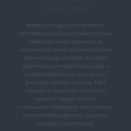
tájékoztatás
Minden pénzügyi eszközbe történő
befektetés piaci kockázatoknak van kitéve.
Befektetése értéke ingadozhat és
csökkenhet, és fennáll a tőkevesztés (akár
teljes veszteség) kockázata. A múltbeli
teljesítmény nem megbízható mutató a
jövőbeli teljesítményre nézve, és nem
garantálja a jövőbeli sikereket. TBSZ
esetében az adókezelés a személyes
státusztól függ és változhat.
A bemutatott értékpapírok nem személyre
szóló befektetési ajánlások, és jelentős
kockázatot hordozhatnak.