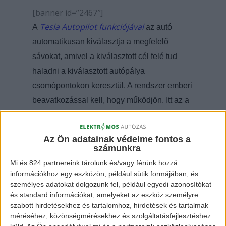
[banner id=”2467″]
Tesla Autopilot funkciójával
A
az autó
automatikusan kiválasztja a megfelelő
sávokat, amivel a kiválasztott cél felé tud
haladni a kiválasztott autópálya
csomópontokon keresztül. A rendszer emberi
beavatkozással kell, hogy működjön. Itt az a
probléma léphet elő, hogy a hirtelen
beavakatkozásnál hezitálás és
Az Ön adatainak védelme fontos a
meglepődöttség léphet fel a sofőrnél.
számunkra
Mi és 824 partnereink tárolunk és/vagy férünk hozzá
információkhoz egy eszközön, például sütik formájában, és
személyes adatokat dolgozunk fel, például egyedi azonosítókat
és standard információkat, amelyeket az eszköz személyre
szabott hirdetésekhez és tartalomhoz, hirdetések és tartalmak
méréséhez, közönségmérésekhez és szolgáltatásfejlesztéshez