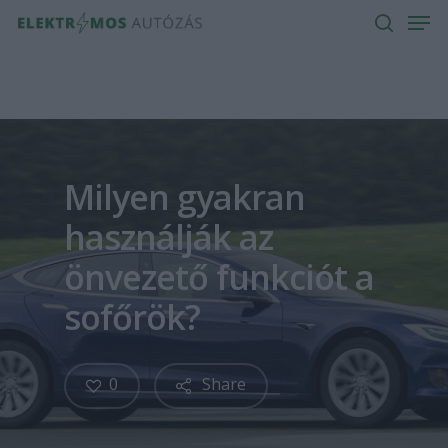
Men
Skip
to
search
main
content
Milyen gyakran
használják az
önvezető funkciót a
sofőrök?
0
Share