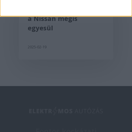
Lehet, hogy a Honda és
a Nissan mégis
egyesül
2025-02-19
Fontos kockázati