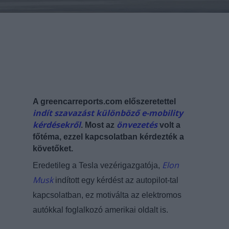
A
greencarreports
.com
előszeretettel
indít szavazást különböző e-mobility
kérdésekről
önvezetés
. Most az
volt a
főtéma, ezzel kapcsolatban kérdezték a
követőket.
Elon
Eredetileg a Tesla vezérigazgatója,
Musk
indított egy kérdést az autopilot-tal
kapcsolatban, ez motiválta az elektromos
autókkal foglalkozó amerikai oldalt is.