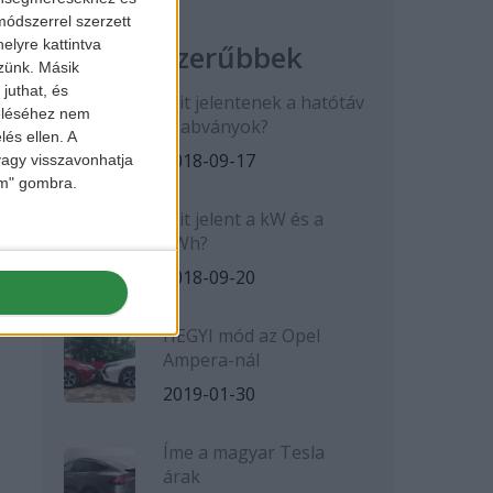
ódszerrel szerzett
elyre kattintva
Legnépszerűbbek
zzünk. Másik
juthat, és
Mit jelentenek a hatótáv
zeléséhez nem
szabványok?
lés ellen. A
2018-09-17
 vagy visszavonhatja
lem" gombra.
Mit jelent a kW és a
kWh?
2018-09-20
HEGYI mód az Opel
Ampera-nál
2019-01-30
Íme a magyar Tesla
árak