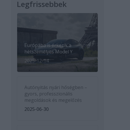
Legfrissebbek
Európába is érkezik a
hétszemélyes Model Y
2025-12-14
Autónyitás nyári hőségben –
gyors, professzionális
megoldások és megelőzés
2025-06-30