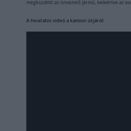
megküzdött az önvezető jármű, beleértve az esőt
A hivatalos videó a kamion útjáról: