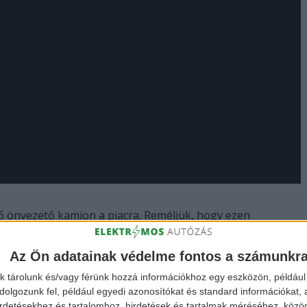
ső önvezető kamion a piacra. Reméljük, hogy ezen
ógia fejlődését.
Az Ön adatainak védelme fontos a számunkr
k tárolunk és/vagy férünk hozzá információkhoz egy eszközön, például 
olgozunk fel, például egyedi azonosítókat és standard információkat,
irdetésekhez és tartalomhoz, hirdetések és tartalmak méréséhez, kö