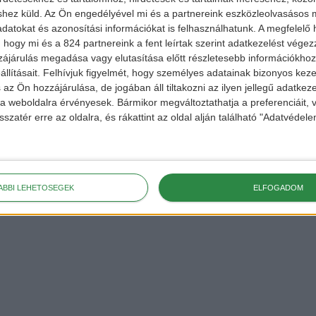
shez küld.
Az Ön engedélyével mi és a partnereink eszközleolvasásos m
datokat és azonosítási információkat is felhasználhatunk. A megfelelő h
 hogy mi és a 824 partnereink a fent leírtak szerint adatkezelést vége
ájárulás megadása vagy elutasítása előtt részletesebb információkhoz 
llításait.
Felhívjuk figyelmét, hogy személyes adatainak bizonyos ke
 az Ön hozzájárulása, de jogában áll tiltakozni az ilyen jellegű adatkeze
e a weboldalra érvényesek. Bármikor megváltoztathatja a preferenciáit,
hu
sszatér erre az oldalra, és rákattint az oldal alján található "Adatvéde
ekért,
 a
FACEBOOK
és
ÁBBI LEHETŐSÉGEK
ELFOGADOM