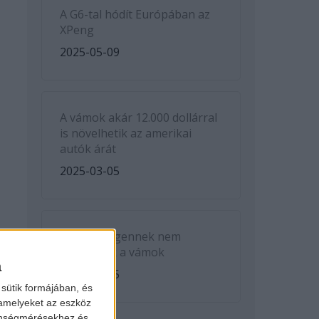
A G6-tal hódít Európában az
XPeng
2025-05-09
A vámok akár 12.000 dollárral
is növelhetik az amerikai
autók árát
2025-03-05
A Volkswagennek nem
kedveznek a vámok
a
2025-03-05
sütik formájában, és
 amelyeket az eszköz
zönségmérésekhez és