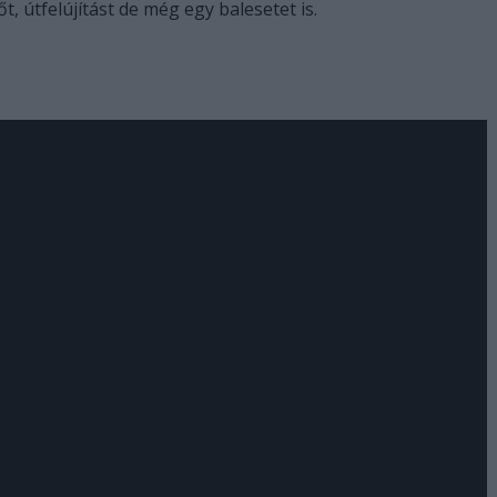
, útfelújítást de még egy balesetet is.