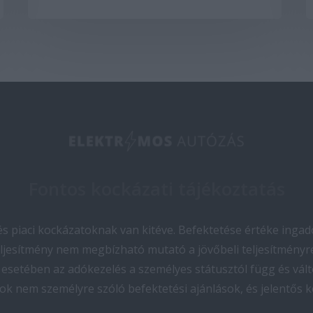
Fontos kockázati tájékoztatás
 piaci kockázatoknak van kitéve. Befektetése értéke ingado
teljesítmény nem megbízható mutató a jövőbeli teljesítményre
esetében az adókezelés a személyes státusztól függ és vált
ok nem személyre szóló befektetési ajánlások, és jelentős 