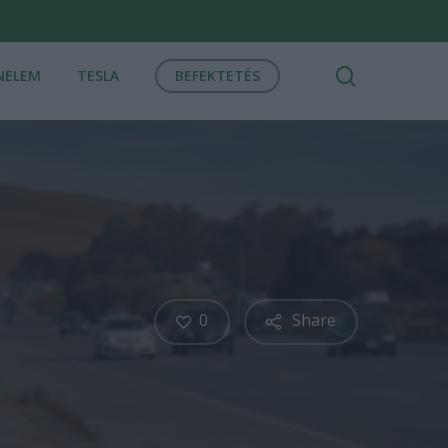
search
NELEM
TESLA
BEFEKTETÉS
0
Share