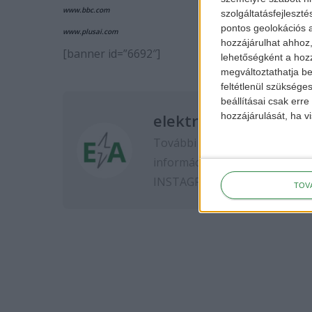
www.bbc.com
szolgáltatásfejleszté
pontos geolokációs a
www.plusai.com
hozzájárulhat ahhoz,
[banner id=”6692″]
lehetőségként a hozz
megváltoztathatja beá
feltétlenül szükséges
beállításai csak err
elektromos-autozas.
hozzájárulását, ha vi
További elektromos autós hír
információkért kövess minket
INSTAGRAM
oldalon.
TOV