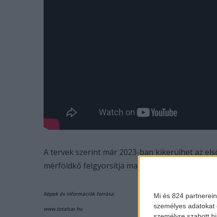
A tervek szerint már 2023-ban kikerülhet az el
mérföldkő felgyorsítja majd az önvezető technol
Képek és információk forrása:
Mi és 824 partnerein
személyes adatokat d
www.totalcar.hu
személyre szabott h