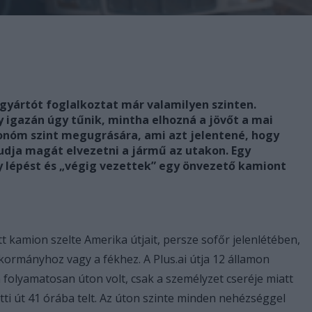
gyártót foglalkoztat már valamilyen szinten.
 igazán úgy tűnik, mintha elhozná a jövőt a mai
tonóm szint megugrására, ami azt jelentené, hogy
tudja magát elvezetni a jármű az utakon. Egy
gy lépést és „végig vezettek” egy önvezető kamiont
 kamion szelte Amerika útjait, persze sofőr jelenlétében,
kormányhoz vagy a fékhez. A Plus.ai útja 12 államon
n folyamatosan úton volt, csak a személyzet cseréje miatt
tti út 41 órába telt. Az úton szinte minden nehézséggel