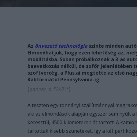
Az
önvezető technológia
szinte minden autó
Elmondhatjuk, hogy ezen lehetőség az, mely
mobilitásba. Sokan próbálkoznak a 3-as au
beavatkozás nélkül, de sofőr jelenlétében 
szoftvercég, a Plus.ai megtette az első na
Kaliforniától Pennsylvania-ig.
[banner id=”2471″]
A teszten egy tonnányi szállítmánnyal megrakott
aki az elmondások alapján egyszer sem nyúlt a 
keresztül, 4500 kilométeren át tartott. A kamio
tartottak kisebb szüneteket, így a két part közö