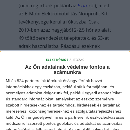
(nem rég írtunk például az
E.on
-ról), most
az E-Mobi Elektromobilitás Nonprofit Kft.
tevékenysége kerül a fókuszba. Csak
2019-ben azaz nagyjából 2-2,5 hónap alatt
49 töltőberendezést telepítettek, és 53-at
adtak használatba. Ráadásul ezeknek
majdnem a fele 22 kW-os DC töltő.
Az Ön adatainak védelme fontos a
Amúgy is elmondható, hogy az
számunkra
elektromobilitás területén meglehetősen
Mi és 824 partnereink tárolunk és/vagy férünk hozzá
információkhoz egy eszközön, például sütik formájában, és
nagy az együttműködés az itt
személyes adatokat dolgozunk fel, például egyedi azonosítókat
tevékenykedők között, hiszen az ELMŰ-
és standard információkat, amelyeket az eszköz személyre
ÁMÉSZ, az E.on, és az
NKM
is ugyanazon
szabott hirdetésekhez és tartalomhoz, hirdetések és tartalmak
méréséhez, közönségmérésekhez és szolgáltatásfejlesztéshez
célért dolgozik. A közös cél ugyanis egy
küld.
Az Ön engedélyével mi és a partnereink eszközleolvasásos
országos átjárhatóságot biztosító
módszerrel szerzett pontos geolokációs adatokat és azonosítási
töltőhálózat kialakítása.
információkat is felhasználhatunk. A megfelelő helyre kattintva