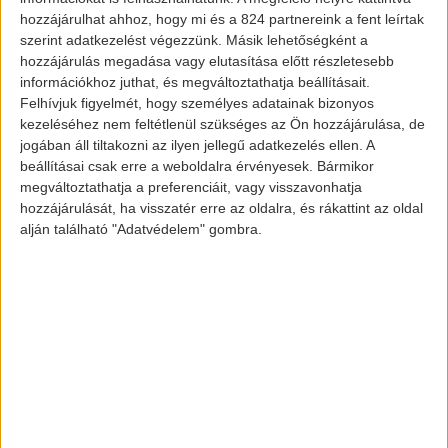
hozzájárulhat ahhoz, hogy mi és a 824 partnereink a fent leírtak
szerint adatkezelést végezzünk. Másik lehetőségként a
Hogyan állunk most?
hozzájárulás megadása vagy elutasítása előtt részletesebb
információkhoz juthat, és megváltoztathatja beállításait.
Rögtön az elején szögezzük le, hogy a
Felhívjuk figyelmét, hogy személyes adatainak bizonyos
mobiltelefonos applikáció az e-Mobi(l)App
kezeléséhez nem feltétlenül szükséges az Ön hozzájárulása, de
folyamatos fejlesztés alatt áll, és nem
jogában áll tiltakozni az ilyen jellegű adatkezelés ellen. A
beállításai csak erre a weboldalra érvényesek. Bármikor
sokára le is tudjuk majd tölteni.
megváltoztathatja a preferenciáit, vagy visszavonhatja
hozzájárulását, ha visszatér erre az oldalra, és rákattint az oldal
Nagy teljesítményű töltők is kerültek
alján található "Adatvédelem" gombra.
forgalomba. A 12 darab 50 kW-os DC
töltőt megtalálhatjuk többek között
Budapesten a Mechwart téren, az M3-as
Szilas pihenőjénél, Csornán,
Székesfehérváron
, Nagykanizsán,
Dunaújvárosban és
Nyíregyházán
.
2018-ban egyébként több, mint 200