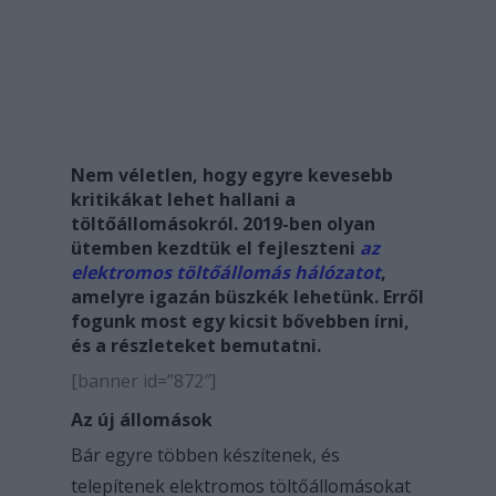
Nem véletlen, hogy egyre kevesebb
kritikákat lehet hallani a
töltőállomásokról. 2019-ben olyan
ütemben kezdtük el fejleszteni
az
elektromos töltőállomás hálózatot
,
amelyre igazán büszkék lehetünk. Erről
fogunk most egy kicsit bővebben írni,
és a részleteket bemutatni.
[banner id=”872″]
Az új állomások
Bár egyre többen készítenek, és
telepítenek elektromos töltőállomásokat