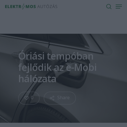
Men
Skip
to
search
main
content
Óriási tempóban
fejlődik az e-Mobi
hálózata
0
Share