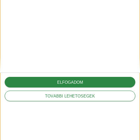
A vámok akár 12.000
dollárral is növelhetik az
amerikai autók árát
2025-03-05
A Volkswagennek nem
kedveznek a vámok
2025-03-05
ELFOGADOM
TOVÁBBI LEHETŐSÉGEK
Legnépszerűbbek
Mit jelentenek a
hatótáv szabványok?