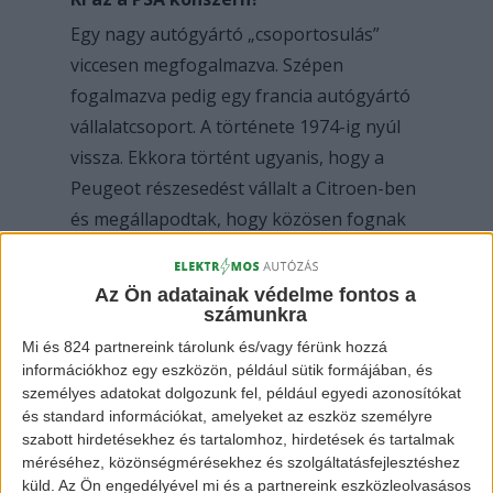
Egy nagy autógyártó „csoportosulás”
viccesen megfogalmazva. Szépen
fogalmazva pedig egy francia autógyártó
vállalatcsoport. A története 1974-ig nyúl
vissza. Ekkora történt ugyanis, hogy a
Peugeot részesedést vállalt a Citroen-ben
és megállapodtak, hogy közösen fognak
gépkocsikat előállítani.
Az Ön adatainak védelme fontos a
A későbbiek folyamán egy rebranding
számunkra
keretén belül összefogtak az Opel-lel, a
Mi és 824 partnereink tárolunk és/vagy férünk hozzá
Fiat-tal, és a Toyota-val is. Így lettek
információkhoz egy eszközön, például sütik formájában, és
személyes adatokat dolgozunk fel, például egyedi azonosítókat
Európa második legnagyobb autógyártói.
és standard információkat, amelyeket az eszköz személyre
A mostani nevét (Groupe PSA) pedig 2016-
szabott hirdetésekhez és tartalomhoz, hirdetések és tartalmak
ban kapta meg. Tavaly pedig 2,5 milliárd
méréséhez, közönségmérésekhez és szolgáltatásfejlesztéshez
küld.
Az Ön engedélyével mi és a partnereink eszközleolvasásos
dollárért vette meg az Opel-t, és a