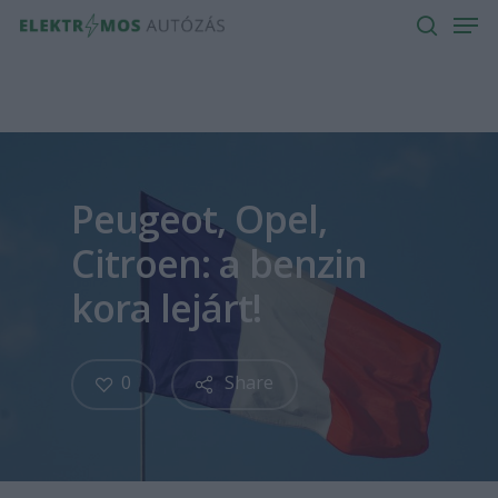
Men
Skip
to
search
main
content
Peugeot, Opel,
Citroen: a benzin
kora lejárt!
0
Share