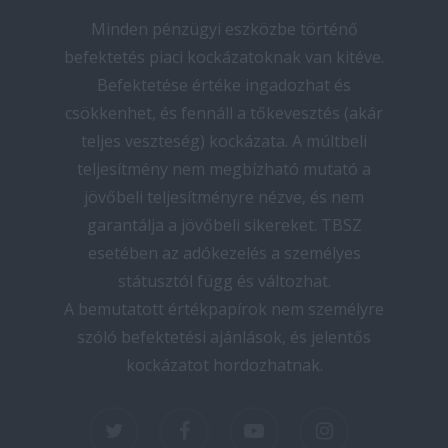
Minden pénzügyi eszközbe történő
befektetés piaci kockázatoknak van kitéve.
Befektetése értéke ingadozhat és
csökkenhet, és fennáll a tőkevesztés (akár
teljes veszteség) kockázata. A múltbeli
teljesítmény nem megbízható mutató a
jövőbeli teljesítményre nézve, és nem
garantálja a jövőbeli sikereket. TBSZ
esetében az adókezelés a személyes
státusztól függ és változhat.
A bemutatott értékpapírok nem személyre
szóló befektetési ajánlások, és jelentős
kockázatot hordozhatnak.
twitter
facebook
youtube
instagram