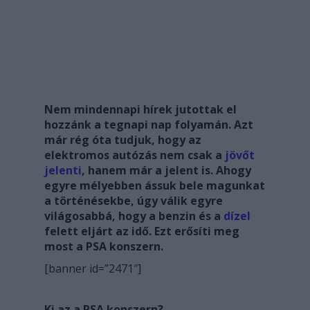
Nem mindennapi hírek jutottak el
hozzánk a tegnapi nap folyamán. Azt
már rég óta tudjuk, hogy az
elektromos autózás nem csak a
jövőt
jelenti
, hanem már a jelent is. Ahogy
egyre mélyebben ássuk bele magunkat
a történésekbe, úgy válik egyre
világosabbá, hogy a benzin és a
dízel
felett eljárt az idő. Ezt erősíti meg
most a PSA konszern.
[banner id=”2471″]
Ki az a PSA konszern?