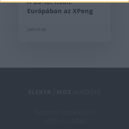
A G6-tal hódít
Európában az XPeng
2025-05-09
Fontos kockázati
tájékoztatás