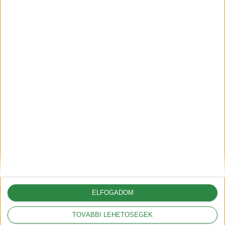
2025-06-30
A G6-tal hódít Európában az
XPeng
2025-05-09
A vámok akár 12.000
dollárral is növelhetik az
amerikai autók árát
2025-03-05
ELFOGADOM
TOVÁBBI LEHETŐSÉGEK
A Volkswagennek nem