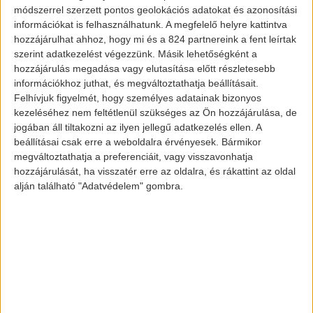
módszerrel szerzett pontos geolokációs adatokat és azonosítási
Vauxhall-t a General Motors-tól.
információkat is felhasználhatunk. A megfelelő helyre kattintva
hozzájárulhat ahhoz, hogy mi és a 824 partnereink a fent leírtak
[banner id=”5352″]
szerint adatkezelést végezzünk. Másik lehetőségként a
hozzájárulás megadása vagy elutasítása előtt részletesebb
információkhoz juthat, és megváltoztathatja beállításait.
Az idei terveik között szerepel, hogy a
Felhívjuk figyelmét, hogy személyes adatainak bizonyos
Peugeot-t újra bevezetik az Amerikai
kezeléséhez nem feltétlenül szükséges az Ön hozzájárulása, de
jogában áll tiltakozni az ilyen jellegű adatkezelés ellen. A
Egyesült Államokban, Indiában pedig a
beállításai csak erre a weboldalra érvényesek. Bármikor
Citroen-t. Oroszországban pedig az Opel
megváltoztathatja a preferenciáit, vagy visszavonhatja
márkát kívánják erősíteni. Ennél is
hozzájárulását, ha visszatér erre az oldalra, és rákattint az oldal
alján található "Adatvédelem" gombra.
érdekesebb hivatalos bejelentést tettek
azonban most.
A nagy bejelentés
A PSA francia autókonszern bejelentette,
hogy 2025-től csak és kizárólag
elektromos és hibrid autókat fog gyártani.