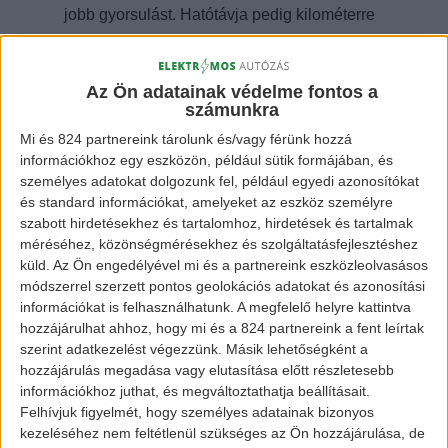
jobb gyorsulást. Hatótávja pedig kilométerre
ugyanaz, ami a 13 kWh-s akkumulátornak
köszönhető.
Az Ön adatainak védelme fontos a
számunkra
Mi és 824 partnereink tárolunk és/vagy férünk hozzá
információkhoz egy eszközön, például sütik formájában, és
személyes adatokat dolgozunk fel, például egyedi azonosítókat
és standard információkat, amelyeket az eszköz személyre
szabott hirdetésekhez és tartalomhoz, hirdetések és tartalmak
méréséhez, közönségmérésekhez és szolgáltatásfejlesztéshez
küld.
Az Ön engedélyével mi és a partnereink eszközleolvasásos
módszerrel szerzett pontos geolokációs adatokat és azonosítási
információkat is felhasználhatunk. A megfelelő helyre kattintva
hozzájárulhat ahhoz, hogy mi és a 824 partnereink a fent leírtak
Range Rover PHEV
szerint adatkezelést végezzünk. Másik lehetőségként a
hozzájárulás megadása vagy elutasítása előtt részletesebb
információkhoz juthat, és megváltoztathatja beállításait.
Felhívjuk figyelmét, hogy személyes adatainak bizonyos
A töltése mindkét típus esetében kevesebb,
kezeléséhez nem feltétlenül szükséges az Ön hozzájárulása, de