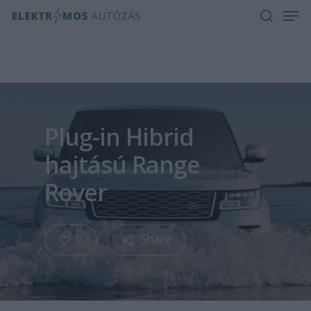
Men
Skip
to
search
main
content
Plug-in Hibrid
hajtású Range
Rover
0
Share