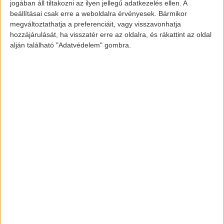
mint 7,5 órát vesz igénybe otthoni
jogában áll tiltakozni az ilyen jellegű adatkezelés ellen. A
beállításai csak erre a weboldalra érvényesek. Bármikor
töltőkábellel. Luxus felszereltséghez tartozik
megváltoztathatja a preferenciáit, vagy visszavonhatja
egy távirányító, amivel a kocsiba szállás előtt
hozzájárulását, ha visszatér erre az oldalra, és rákattint az oldal
már be tudjuk fűteni a járművet, hogy ne
alján található "Adatvédelem" gombra.
azzal teljen az utazás első 5 perce, hogy
felmelegedjünk.
Képek forrása: www.landrover.com/vehicles/phev
[banner id=”2469″]
elektromos-autozas.hu