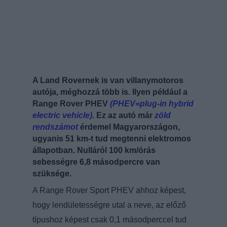
A Land Rovernek is van villanymotoros
autója, méghozzá több is. Ilyen például a
Range Rover PHEV
(PHEV=plug-in hybrid
electric vehicle)
.
Ez az autó már
zöld
rendszámot
érdemel Magyarországon,
ugyanis 51 km-t tud megtenni elektromos
állapotban. Nulláról 100 km/órás
sebességre 6,8 másodpercre van
szüksége.
A Range Rover Sport PHEV ahhoz képest,
hogy lendületességre utal a neve, az előző
típushoz képest csak 0,1 másodperccel tud