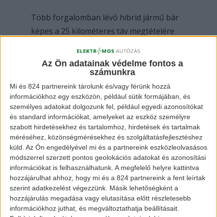
Több forgalomban lévő hibrid jármű bár
képes a 25 kilométeres táv megtételére
elektromosan, mégis hagyományos hajtás
használata alatt jelentős mennyiségű
Az Ön adatainak védelme fontos a
káros anyagot bocsátanak ki. Ezen felül
számunkra
többen is beszámoltak olyan esetről,
Mi és 824 partnereink tárolunk és/vagy férünk hozzá
információkhoz egy eszközön, például sütik formájában, és
mikor hagyományos gépjárművet láttak
személyes adatokat dolgozunk fel, például egyedi azonosítókat
közlekedni az utcán zöld rendszámmal.
és standard információkat, amelyeket az eszköz személyre
szabott hirdetésekhez és tartalomhoz, hirdetések és tartalmak
méréséhez, közönségmérésekhez és szolgáltatásfejlesztéshez
Palkovics László innovációs és
küld.
Az Ön engedélyével mi és a partnereink eszközleolvasásos
technológiai miniszter úgy nyilatkozott az
módszerrel szerzett pontos geolokációs adatokat és azonosítási
információkat is felhasználhatunk. A megfelelő helyre kattintva
ügyben:
hozzájárulhat ahhoz, hogy mi és a 824 partnereink a fent leírtak
szerint adatkezelést végezzünk. Másik lehetőségként a
„Azt szeretnénk, hogy ne a nagy
hozzájárulás megadása vagy elutasítása előtt részletesebb
teljesítményű, dízelmotorral is felszerelt
információkhoz juthat, és megváltoztathatja beállításait.