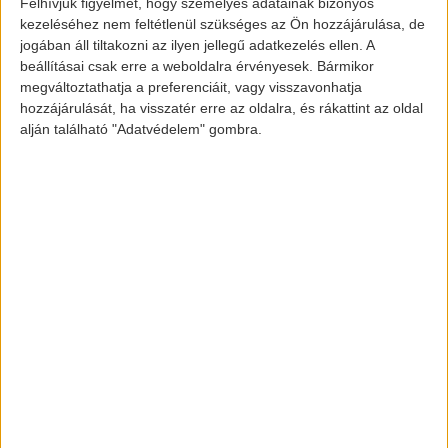
Felhívjuk figyelmét, hogy személyes adatainak bizonyos
járművek legyenek azok, amelyek zöld
kezeléséhez nem feltétlenül szükséges az Ön hozzájárulása, de
rendszámmal működnek.”
jogában áll tiltakozni az ilyen jellegű adatkezelés ellen. A
beállításai csak erre a weboldalra érvényesek. Bármikor
megváltoztathatja a preferenciáit, vagy visszavonhatja
A Jedlik Ányos Terv 2.0 szerint – melyet a
hozzájárulását, ha visszatér erre az oldalra, és rákattint az oldal
kormány a zöld rendszámok
alján található "Adatvédelem" gombra.
használatának jogszabályozására
alakított ki – még az elkövetkezendő pár
évben szigorodni fog a speciális rendszám
használatának feltételei. Azt, hogy
Magyarországon
milyen típusú autók
igényelhetik majd a rendszámot, még nem
tudjuk. Nagy valószínűséggel egy duális
rendszer alapján fogják vizsgálni az
autókat, melyben teljesítmény és hatótáv
függvényében dől majd el, ki is parkolhat
díjmentesen a belvárosban.