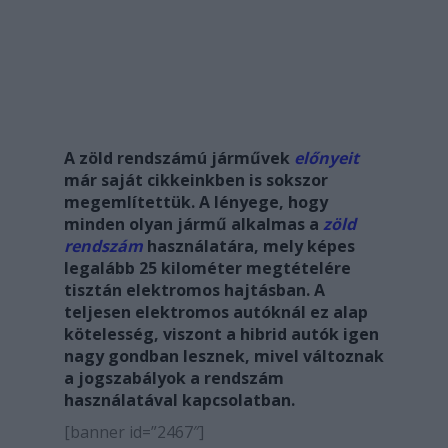
A zöld rendszámú járművek
előnyeit
már saját cikkeinkben is sokszor
megemlítettük. A lényege, hogy
minden olyan jármű alkalmas a
zöld
rendszám
használatára, mely képes
legalább 25 kilométer megtételére
tisztán elektromos hajtásban. A
teljesen elektromos autóknál ez alap
kötelesség, viszont a hibrid autók igen
nagy gondban lesznek, mivel változnak
a jogszabályok a rendszám
használatával kapcsolatban.
[banner id=”2467″]