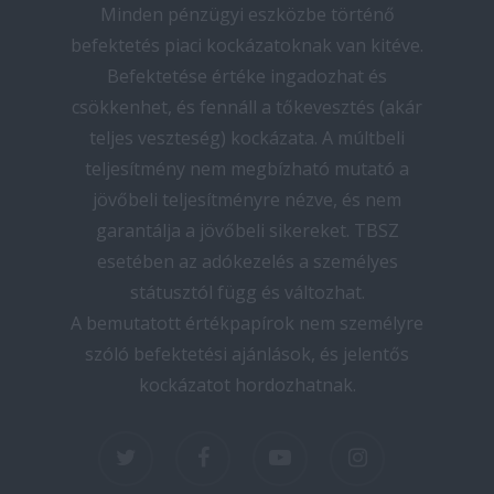
Minden pénzügyi eszközbe történő
befektetés piaci kockázatoknak van kitéve.
Befektetése értéke ingadozhat és
csökkenhet, és fennáll a tőkevesztés (akár
teljes veszteség) kockázata. A múltbeli
teljesítmény nem megbízható mutató a
jövőbeli teljesítményre nézve, és nem
garantálja a jövőbeli sikereket. TBSZ
esetében az adókezelés a személyes
státusztól függ és változhat.
A bemutatott értékpapírok nem személyre
szóló befektetési ajánlások, és jelentős
kockázatot hordozhatnak.
twitter
facebook
youtube
instagram