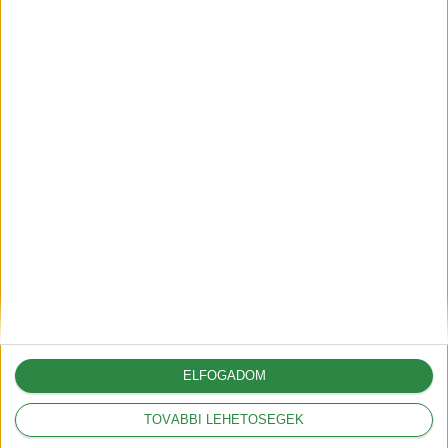
kedveznek a vámok
2025-03-05
Legnépszerűbbek
Mit jelentenek a
hatótáv szabványok?
2018-09-17
Mit jelent a kW és a
kWh?
2018-09-20
ELFOGADOM
HEGYI mód az Opel
TOVÁBBI LEHETŐSÉGEK
Ampera-nál