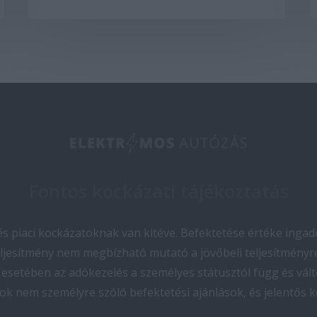
Fontos kockázati tájékoztatás
 piaci kockázatoknak van kitéve. Befektetése értéke ingado
teljesítmény nem megbízható mutató a jövőbeli teljesítményre
esetében az adókezelés a személyes státusztól függ és vált
ok nem személyre szóló befektetési ajánlások, és jelentős 