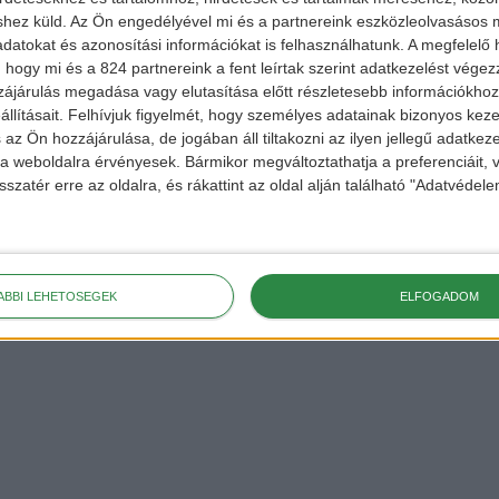
shez küld.
Az Ön engedélyével mi és a partnereink eszközleolvasásos m
datokat és azonosítási információkat is felhasználhatunk. A megfelelő h
 hogy mi és a 824 partnereink a fent leírtak szerint adatkezelést vége
ájárulás megadása vagy elutasítása előtt részletesebb információkhoz 
llításait.
Felhívjuk figyelmét, hogy személyes adatainak bizonyos ke
 az Ön hozzájárulása, de jogában áll tiltakozni az ilyen jellegű adatkeze
e a weboldalra érvényesek. Bármikor megváltoztathatja a preferenciáit,
sszatér erre az oldalra, és rákattint az oldal alján található "Adatvéde
ÁBBI LEHETŐSÉGEK
ELFOGADOM