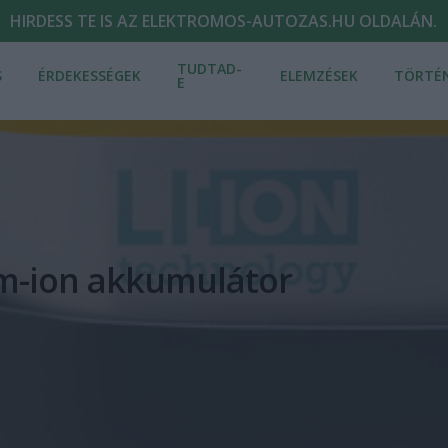
HIRDESS TE IS AZ ELEKTROMOS-AUTOZAS.HU OLDALÁN.
TUDTAD-
S
ÉRDEKESSÉGEK
ELEMZÉSEK
TÖRTÉ
E
ium-ion akkumulátor