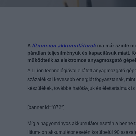
lítium-ion akkumulátorok
A
ma már szinte mi
páratlan teljesítményük és kapacitásuk miatt. 
működtetik az elektromos anyagmozgató gépeke
A Li-ion technológiával ellátott anyagmozgató gépe
százalékkal kevesebb energiát fogyasztanak, mi
készülékek, továbbá hatótávjuk és élettartalmuk 
[banner id=”872″]
Míg a hagyományos akkumulátor esetén a benne tal
lítium-ion akkumulátor esetén körülbelül 90 százal