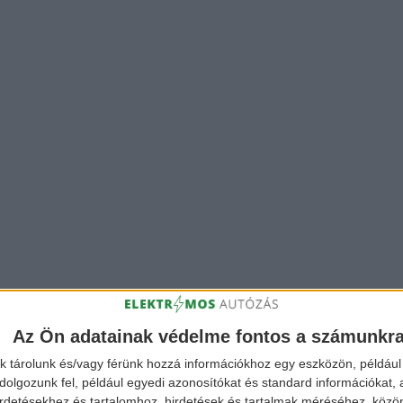
Az Ön adatainak védelme fontos a számunkr
k tárolunk és/vagy férünk hozzá információkhoz egy eszközön, például 
olgozunk fel, például egyedi azonosítókat és standard információkat,
irdetésekhez és tartalomhoz, hirdetések és tartalmak méréséhez, kö