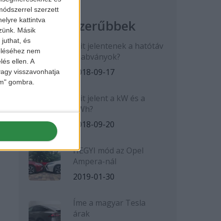
ódszerrel szerzett
elyre kattintva
Legnépszerűbbek
zzünk. Másik
juthat, és
Mit jelentenek a hatótáv
zeléséhez nem
szabványok?
lés ellen. A
2018-09-17
 vagy visszavonhatja
lem" gombra.
Mit jelent a kW és a
kWh?
2018-09-20
HEGYI mód az Opel
Ampera-nál
2019-01-30
Íme a magyar Tesla
árak