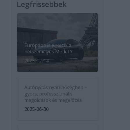
Legfrissebbek
Európába is érkezik a
hétszemélyes Model Y
2025-12-14
Autónyitás nyári hőségben –
gyors, professzionális
megoldások és megelőzés
2025-06-30