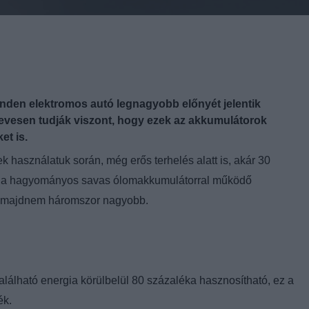
nden elektromos autó legnagyobb előnyét jelentik
Kevesen tudják viszont, hogy ezek az akkumulátorok
t is.
k használatuk során, még erős terhelés alatt is, akár 30
nt a hagyományos savas ólomakkumulátorral működő
is majdnem háromszor nagyobb.
álható energia körülbelül 80 százaléka hasznosítható, ez a
ék.