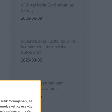
A G6-tal hódít Európában az
XPeng
2025-05-09
A vámok akár 12.000 dollárral
is növelhetik az amerikai
autók árát
2025-03-05
A Volkswagennek nem
kedveznek a vámok
a
2025-03-05
sütik formájában, és
 amelyeket az eszköz
zönségmérésekhez és