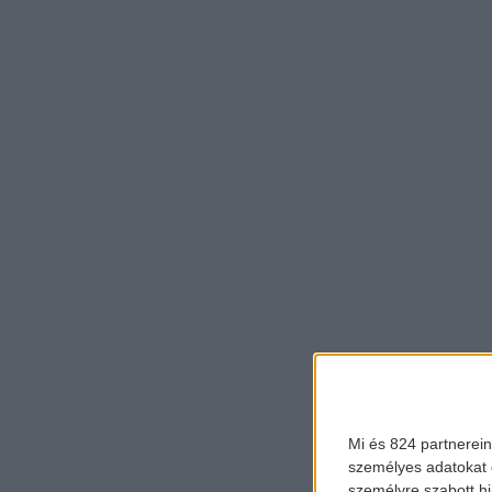
Mi és 824 partnerein
személyes adatokat d
személyre szabott h