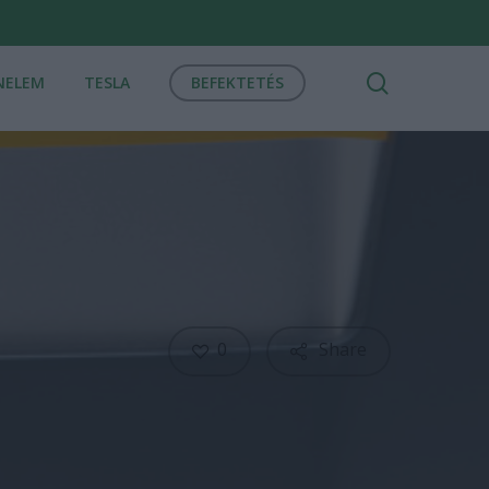
search
NELEM
TESLA
BEFEKTETÉS
0
Share