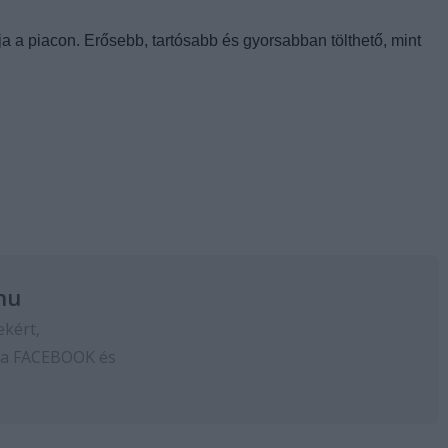
a a piacon. Erősebb, tartósabb és gyorsabban tölthető, mint
hu
ekért,
 a
FACEBOOK
és