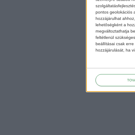
szolgáltatásfejleszté
pontos geolokációs a
hozzájárulhat ahhoz,
lehetőségként a hozz
megváltoztathatja beá
feltétlenül szükséges
beállításai csak err
hozzájárulását, ha vi
TOV