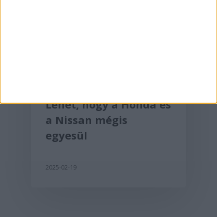
Érdekességek
Lehet, hogy a Honda és
a Nissan mégis
egyesül
2025-02-19