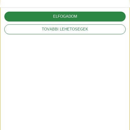
dollárral is növelhetik az
amerikai autók árát
ELFOGADOM
2025-03-05
TOVÁBBI LEHETŐSÉGEK
A Volkswagennek nem
kedveznek a vámok
2025-03-05
Legnépszerűbbek
Mit jelentenek a
hatótáv szabványok?
2018-09-17