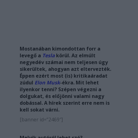
Mostanában kimondottan forr a
levegő a
Tesla
körül. Az elmúlt
negyedév számai nem teljesen úgy
sikerültek, ahogyan azt eltervezték.
Éppen ezért most (is) kritikaáradat
zúdul
Elon Musk
-ékra. Mit lehet
ilyenkor tenni? Szépen végezni a
dolgukat, és előjönni valami nagy
dobással. A hírek szerint erre nem is
kell sokat várni.
[banner id=”2469″]
Melyik autóról lehet szó?