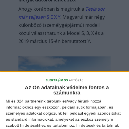
Ahogy korábban is megírtuk a
Tesla sor
már teljesen
S E X Y
. Magyarul már négy
különböző (személygépjármű)
modell
közül választhatunk a Model S, 3, X és a
2019 március 15-én bemutatott Y.
Az Ön adatainak védelme fontos a
számunkra
Mi és 824 partnereink tárolunk és/vagy férünk hozzá
Tesla Model Y
információkhoz egy eszközön, például sütik formájában, és
személyes adatokat dolgozunk fel, például egyedi azonosítókat
és standard információkat, amelyeket az eszköz személyre
szabott hirdetésekhez és tartalomhoz, hirdetések és tartalmak
Viszonylag kevesebb szó esik azonban