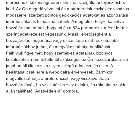
méréséhez, közönségmérésekhez és szolgáltatásfejlesztéshez
egy olyan modellről, amely szintén a
küld.
Az Ön engedélyével mi és a partnereink eszközleolvasásos
módszerrel szerzett pontos geolokációs adatokat és azonosítási
Tesla-hoz tartozik. Történetesen a Tesla
információkat is felhasználhatunk. A megfelelő helyre kattintva
Roadster 2-ről beszélünk. Ez egy olyan
hozzájárulhat ahhoz, hogy mi és a 824 partnereink a fent leírtak
kétszemélyes sportautó, amelynek a
szerint adatkezelést végezzünk. Másik lehetőségként a
hozzájárulás megadása vagy elutasítása előtt részletesebb
technikai adatait olvasva valóban leesik az
információkhoz juthat, és megváltoztathatja beállításait.
állunk nekünk is.
Felhívjuk figyelmét, hogy személyes adatainak bizonyos
kezeléséhez nem feltétlenül szükséges az Ön hozzájárulása, de
Érdekesség, hogy ez az autó nevezhető
jogában áll tiltakozni az ilyen jellegű adatkezelés ellen. A
beállításai csak erre a weboldalra érvényesek. Bármikor
egy Tesla alapautónak is, hiszen
megváltoztathatja a preferenciáit, vagy visszavonhatja
kísértetiesen hajaz a kaliforniai márka
hozzájárulását, ha visszatér erre az oldalra, és rákattint az oldal
első autójára, az első Roadsterre.
alján található "Adatvédelem" gombra.
Egyébként ezt 2006-ban mutatták be, és
2008-ban kezdték el a gyártását.
A Tesla Roadster 2