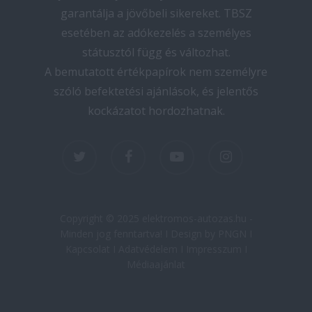
garantálja a jövőbeli sikereket. TBSZ
esetében az adókezelés a személyes
státusztól függ és változhat.
A bemutatott értékpapírok nem személyre
szóló befektetési ajánlások, és jelentős
kockázatot hordozhatnak.
twitter
facebook
youtube
instagram
Copyright © 2025 elektromos-autozas.hu -
Minden jog fenntartva! I Design by PNGN I
Kapcsolat
I
Adatvédelem
I
Impresszum
I
Médiaajánlat