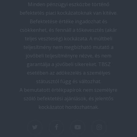
Minden pénzügyi eszközbe történő
befektetés piaci kockázatoknak van kitéve.
Befektetése értéke ingadozhat és
csökkenhet, és fennáll a tőkevesztés (akár
teljes veszteség) kockázata. A múltbeli
teljesítmény nem megbízható mutató a
jövőbeli teljesítményre nézve, és nem
garantálja a jövőbeli sikereket. TBSZ
esetében az adókezelés a személyes
státusztól függ és változhat.
A bemutatott értékpapírok nem személyre
szóló befektetési ajánlások, és jelentős
kockázatot hordozhatnak.
twitter
facebook
youtube
instagram