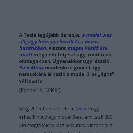
A Tesla legújabb darabja,
a model 3-as
alig egy hónapja került ki a piacra
hazánkban
, viszont
magas kezdő ára
miatt
még nem teljesít úgy, mint más
országokban. Ugyanakkor úgy látszik,
Elon Musk
mindenkire gondol, így
nemsokára érkezik a model 3-as „light”
változata.
[banner id=”2469″]
Még 2016-ban közölte a
Tesla
, hogy
érkezik majd egy model 3-as, ami csak 350
km megtételére lesz alkalmas, viszont alig