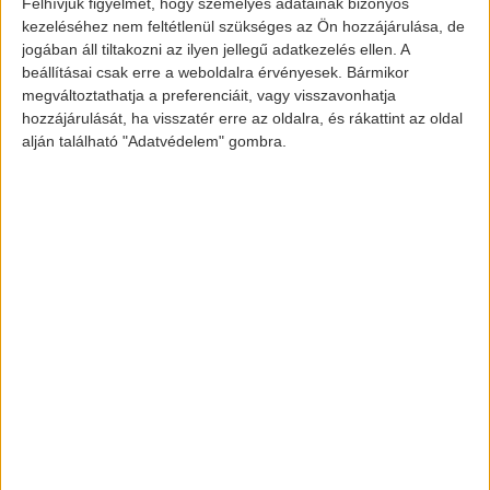
Felhívjuk figyelmét, hogy személyes adatainak bizonyos
néz ki, mint erősebb társa, csak
kezeléséhez nem feltétlenül szükséges az Ön hozzájárulása, de
teljesítmény szempontjából vettek vissza
jogában áll tiltakozni az ilyen jellegű adatkezelés ellen. A
belőle. Viszont így is megmaradt az a
beállításai csak erre a weboldalra érvényesek. Bármikor
megváltoztathatja a preferenciáit, vagy visszavonhatja
páratlan vezetési élmény amelyet egy
hozzájárulását, ha visszatér erre az oldalra, és rákattint az oldal
Tesla-tól elvárunk.
alján található "Adatvédelem" gombra.
Elon Musk úgy nyilatkozott, hogy sokkal
elérhetőbbé akarja tenni a Tesla-it az
átlag felhasználók számára, így nagy
valószínűséggel további olcsóbb model
változatokat dobnak piacra, illetve
hatalmas árcsökkenésre kerül majd sor az
újabb X és Y modelleknél is egyaránt.
Képek és információ forrása:
www.greencarreports.com/news/1121785_tesla-model-3-