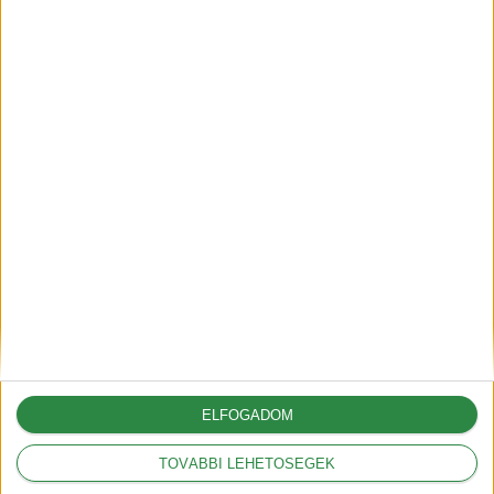
kedveznek a vámok
2025-03-05
Legnépszerűbbek
Mit jelentenek a
hatótáv szabványok?
2018-09-17
Mit jelent a kW és a
kWh?
2018-09-20
ELFOGADOM
HEGYI mód az Opel
TOVÁBBI LEHETŐSÉGEK
Ampera-nál