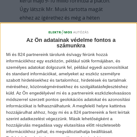
kerül majd 9-10 millió forintba a piacon.
Úgy látszik Mr. Musk tartotta magát
ehhez az ígérethez és még a héten
érkezik a model az USA-ba. Viszont
Magyarországon valószínűleg még 3-4
Az Ön adatainak védelme fontos a
hónapot kell várnunk, míg ide ér.
számunkra
Mi és 824 partnereink tárolunk és/vagy férünk hozzá
információkhoz egy eszközön, például sütik formájában, és
személyes adatokat dolgozunk fel, például egyedi azonosítókat
és standard információkat, amelyeket az eszköz személyre
szabott hirdetésekhez és tartalomhoz, hirdetések és tartalmak
méréséhez, közönségmérésekhez és szolgáltatásfejlesztéshez
küld.
Az Ön engedélyével mi és a partnereink eszközleolvasásos
módszerrel szerzett pontos geolokációs adatokat és azonosítási
Tesla Model 3
információkat is felhasználhatunk. A megfelelő helyre kattintva
hozzájárulhat ahhoz, hogy mi és a 824 partnereink a fent leírtak
szerint adatkezelést végezzünk. Másik lehetőségként a
hozzájárulás megadása vagy elutasítása előtt részletesebb
Az autó külsőre és belsőre is ugyanúgy
információkhoz juthat, és megváltoztathatja beállításait.