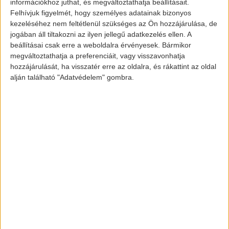
információkhoz juthat, és megváltoztathatja beállításait.
Felhívjuk figyelmét, hogy személyes adatainak bizonyos
Kalasnyikov CV-1
kezeléséhez nem feltétlenül szükséges az Ön hozzájárulása, de
jogában áll tiltakozni az ilyen jellegű adatkezelés ellen. A
beállításai csak erre a weboldalra érvényesek. Bármikor
megváltoztathatja a preferenciáit, vagy visszavonhatja
A CV-1 névre keresztelt, babakék retro autó
hozzájárulását, ha visszatér erre az oldalra, és rákattint az oldal
csúcsteljesítménye 680 lóerő. A jármű
alján található "Adatvédelem" gombra.
belsejében találtható egy fedélheti
töltőberendezés, ami akár 2000 amper
erősségű áramost is képes kezelni.egy 300
lóerő tartós, 680 lóerős csúcsteljesítményű
villanymotort kapott. Ennél fontosabbnak
tartják azonban a saját fejlesztésű,
50x50x100 cm méretű dobozban
elhelyezkedő fedélzeti
töltőberendezést/invertert és
vezérlőelektronikát, ami akár 2000 A