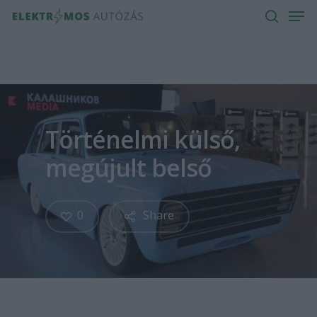
Men
Skip
to
search
main
content
Történelmi külső,
megújult belső
0
Share