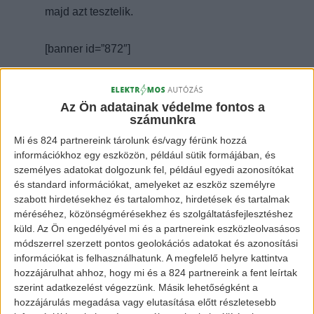
majd azt tesztelik.
[banner id=”872″]
A mérnökök már elkészültek az első
részegységekkel, melyek 1970-ben gyártott a
Az Ön adatainak védelme fontos a
számunkra
Moszkvics. A bemutatásra egy katonai
Mi és 824 partnereink tárolunk és/vagy férünk hozzá
kiállításon került sor.
információkhoz egy eszközön, például sütik formájában, és
személyes adatokat dolgozunk fel, például egyedi azonosítókat
és standard információkat, amelyeket az eszköz személyre
szabott hirdetésekhez és tartalomhoz, hirdetések és tartalmak
méréséhez, közönségmérésekhez és szolgáltatásfejlesztéshez
küld.
Az Ön engedélyével mi és a partnereink eszközleolvasásos
módszerrel szerzett pontos geolokációs adatokat és azonosítási
információkat is felhasználhatunk. A megfelelő helyre kattintva
hozzájárulhat ahhoz, hogy mi és a 824 partnereink a fent leírtak
szerint adatkezelést végezzünk. Másik lehetőségként a
hozzájárulás megadása vagy elutasítása előtt részletesebb