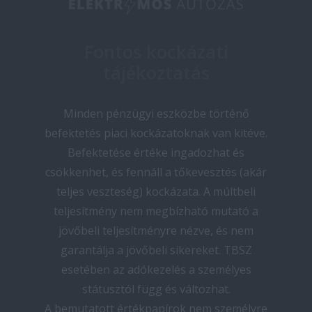
Fontos kockázati
tájékoztatás
Minden pénzügyi eszközbe történő
befektetés piaci kockázatoknak van kitéve.
Befektetése értéke ingadozhat és
csökkenhet, és fennáll a tőkevesztés (akár
teljes veszteség) kockázata. A múltbeli
teljesítmény nem megbízható mutató a
jövőbeli teljesítményre nézve, és nem
garantálja a jövőbeli sikereket. TBSZ
esetében az adókezelés a személyes
státusztól függ és változhat.
A bemutatott értékpapírok nem személyre