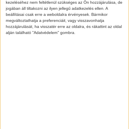
kezeléséhez nem feltétlenül szükséges az Ön hozzájárulása, de
károsanyag-kibocsátás csökkentését.
jogában áll tiltakozni az ilyen jellegű adatkezelés ellen. A
Maximális teljesítménye 218 lóerő, átlag
beállításai csak erre a weboldalra érvényesek. Bármikor
megváltoztathatja a preferenciáit, vagy visszavonhatja
fogyasztása mindössze 4,2 liter 100
hozzájárulását, ha visszatér erre az oldalra, és rákattint az oldal
kilométerenként.
alján található "Adatvédelem" gombra.
Ami az egyik legfontosabb, hogy biztonsági
technológiával felszerelt járműről van szó.
Érzékeli a gyalogost is, és még időben tud
jelezni a sofőrnek, valamint felismeri a
közlekedési táblákat és a sávelhagyást is.
Képek forrása: www.topspeed.com
[banner id=”2469″]