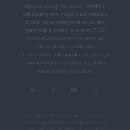
teljes veszteség) kockázata. A múltbeli
teljesítmény nem megbízható mutató a
jövőbeli teljesítményre nézve, és nem
garantálja a jövőbeli sikereket. TBSZ
esetében az adókezelés a személyes
státusztól függ és változhat.
A bemutatott értékpapírok nem személyre
szóló befektetési ajánlások, és jelentős
kockázatot hordozhatnak.
twitter
facebook
youtube
instagram
Copyright © 2025 elektromos-autozas.hu -
Minden jog fenntartva! I Design by PNGN I
Kapcsolat
I
Adatvédelem
I
Impresszum
I