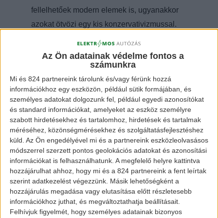
fellelhetőek modern elemek is, ugyanakkor
azokat ötvözi egy kis konzervativizmussal.
Az Ön adatainak védelme fontos a
számunkra
Mi és 824 partnereink tárolunk és/vagy férünk hozzá
információkhoz egy eszközön, például sütik formájában, és
személyes adatokat dolgozunk fel, például egyedi azonosítókat
és standard információkat, amelyeket az eszköz személyre
szabott hirdetésekhez és tartalomhoz, hirdetések és tartalmak
méréséhez, közönségmérésekhez és szolgáltatásfejlesztéshez
küld.
Az Ön engedélyével mi és a partnereink eszközleolvasásos
módszerrel szerzett pontos geolokációs adatokat és azonosítási
Toyota Camry Hybrid
2019
információkat is felhasználhatunk. A megfelelő helyre kattintva
hozzájárulhat ahhoz, hogy mi és a 824 partnereink a fent leírtak
szerint adatkezelést végezzünk. Másik lehetőségként a
hozzájárulás megadása vagy elutasítása előtt részletesebb
2,5 literes motorral bír, ami kiegészül öntöltő
információkhoz juthat, és megváltoztathatja beállításait.
Felhívjuk figyelmét, hogy személyes adatainak bizonyos
hibrid hajtáslánccal segítve ezzel a