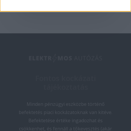
Fontos kockázati
tájékoztatás
Minden pénzügyi eszközbe történő
befektetés piaci kockázatoknak van kitéve.
Befektetése értéke ingadozhat és
csökkenhet, és fennáll a tőkevesztés (akár