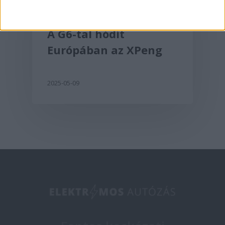
Aktualitás
A G6-tal hódít
Európában az XPeng
2025-05-09