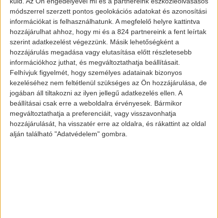
küld.
Az Ön engedélyével mi és a partnereink eszközleolvasásos
módszerrel szerzett pontos geolokációs adatokat és azonosítási
információkat is felhasználhatunk. A megfelelő helyre kattintva
Volvo XC60 Plug-in hibrid
hozzájárulhat ahhoz, hogy mi és a 824 partnereink a fent leírtak
szerint adatkezelést végezzünk. Másik lehetőségként a
hozzájárulás megadása vagy elutasítása előtt részletesebb
információkhoz juthat, és megváltoztathatja beállításait.
2021-ben a plug-in járművek értékesítése
Felhívjuk figyelmét, hogy személyes adatainak bizonyos
kezeléséhez nem feltétlenül szükséges az Ön hozzájárulása, de
az országban megtriplázódott (214,7%-os
jogában áll tiltakozni az ilyen jellegű adatkezelés ellen. A
emelkedés előző évhez képest). Kalifornia,
beállításai csak erre a weboldalra érvényesek. Bármikor
ahol hatalmas az érdeklődés az
megváltoztathatja a preferenciáit, vagy visszavonhatja
hozzájárulását, ha visszatér erre az oldalra, és rákattint az oldal
elektromos járművekre, az eladások
alján található "Adatvédelem" gombra.
csaknem 50%-ért volt felelős.
BEV: 6,392 darab
PHEV: 16,428 darab
Összesen: 22,820 darab