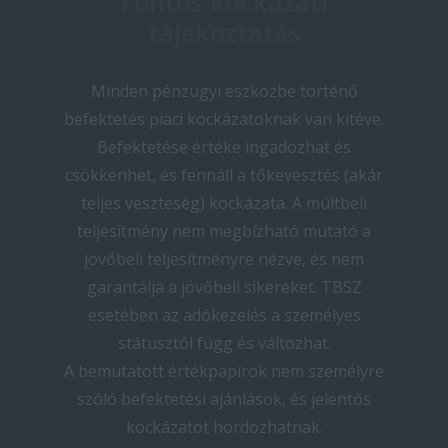
Fontos kockázati
tájékoztatás
Minden pénzügyi eszközbe történő
befektetés piaci kockázatoknak van kitéve.
Befektetése értéke ingadozhat és
csökkenhet, és fennáll a tőkevesztés (akár
teljes veszteség) kockázata. A múltbeli
teljesítmény nem megbízható mutató a
jövőbeli teljesítményre nézve, és nem
garantálja a jövőbeli sikereket. TBSZ
esetében az adókezelés a személyes
státusztól függ és változhat.
A bemutatott értékpapírok nem személyre
szóló befektetési ajánlások, és jelentős
kockázatot hordozhatnak.