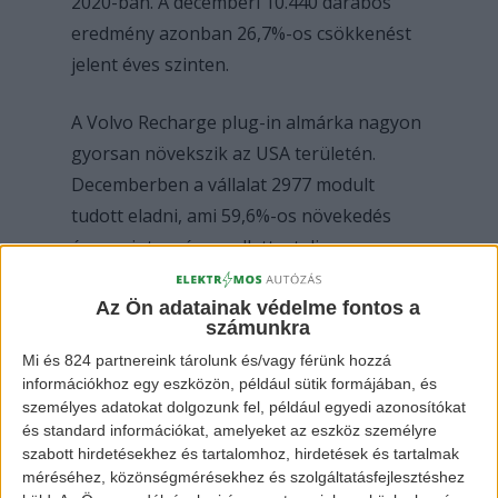
2020-ban. A decemberi 10.440 darabos
eredmény azonban 26,7%-os csökkenést
jelent éves szinten.
A Volvo Recharge plug-in almárka nagyon
gyorsan növekszik az USA területén.
Decemberben a vállalat 2977 modult
tudott eladni, ami 59,6%-os növekedés
éves szinten, és emellett a teljes
mennyiség 28,5%-a.
Az Ön adatainak védelme fontos a
számunkra
Mi és 824 partnereink tárolunk és/vagy férünk hozzá
információkhoz egy eszközön, például sütik formájában, és
személyes adatokat dolgozunk fel, például egyedi azonosítókat
és standard információkat, amelyeket az eszköz személyre
szabott hirdetésekhez és tartalomhoz, hirdetések és tartalmak
méréséhez, közönségmérésekhez és szolgáltatásfejlesztéshez