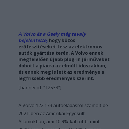
A Volvo és a Geely még tavaly
bejelentette,
hogy közös
erőfeszítéseket tesz az elektromos
autók gyártása terén. A Volvo ennek
megfelelően újabb plug-in járműveket
dobott a piacra az elmúlt időszakban,
és ennek meg is lett az eredménye a
legfrissebb eredmények szerint.
[banner id=”12533″]
A Volvo 122.173 autóeladásról számolt be
2021-ben az Amerikai Egyesült
Államokban, ami 10,9%-kal több, mint