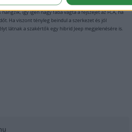
hangzik, így igen nagy fába vágta a fejszéjét az FCA, ha
dőt. Ha viszont tényleg beindul a szerkezet és jól
lyt látnak a szakértők egy hibrid Jeep megjelenésére is.
hu