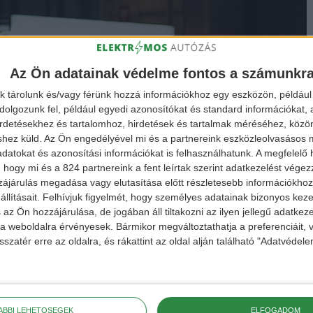
Az Ön adatainak védelme fontos a számunkr
k tárolunk és/vagy férünk hozzá információkhoz egy eszközön, például 
olgozunk fel, például egyedi azonosítókat és standard információkat,
irdetésekhez és tartalomhoz, hirdetések és tartalmak méréséhez, kö
shez küld.
Az Ön engedélyével mi és a partnereink eszközleolvasásos m
datokat és azonosítási információkat is felhasználhatunk. A megfelelő h
 hogy mi és a 824 partnereink a fent leírtak szerint adatkezelést vége
ájárulás megadása vagy elutasítása előtt részletesebb információkhoz 
llításait.
Felhívjuk figyelmét, hogy személyes adatainak bizonyos ke
 az Ön hozzájárulása, de jogában áll tiltakozni az ilyen jellegű adatkeze
e a weboldalra érvényesek. Bármikor megváltoztathatja a preferenciáit,
sszatér erre az oldalra, és rákattint az oldal alján található "Adatvéde
ÁBBI LEHETŐSÉGEK
ELFOGADOM