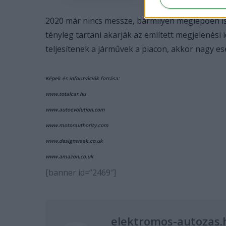
2020 már nincs messze, bármilyen meglepően is 
tényleg tartani akarják az említett megjelenési i
teljesítenek a járművek a piacon, akkor nagy esé
Képek és információk forrása:
www.totalcar.hu
www.autoevolution.com
www.motorauthority.com
www.designweek.co.uk
www.amazon.co.uk
[banner id=”2469″]
elektromos-autozas.