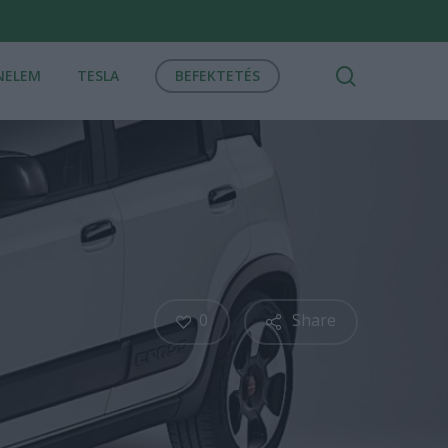
search
NELEM
TESLA
BEFEKTETÉS
0
Share