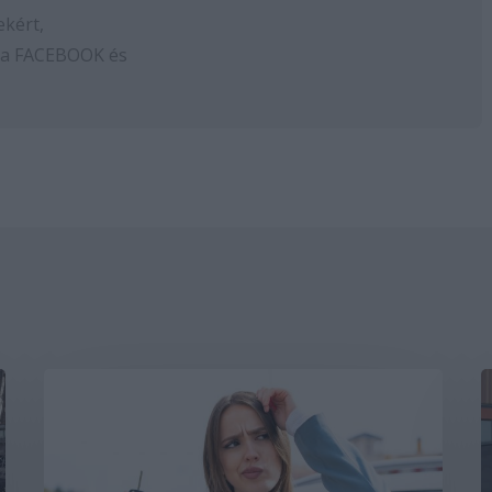
ekért,
 a
FACEBOOK
és