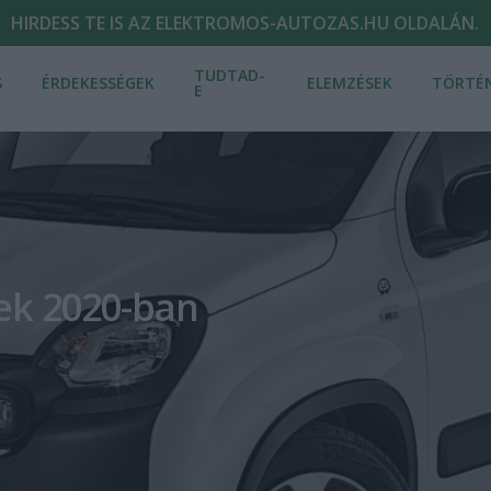
HIRDESS TE IS AZ ELEKTROMOS-AUTOZAS.HU OLDALÁN.
TUDTAD-
S
ÉRDEKESSÉGEK
ELEMZÉSEK
TÖRTÉ
E
ek 2020-ban