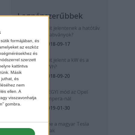
Legnépszerűbbek
Mit jelentenek a hatótáv
a
szabványok?
sütik formájában, és
2018-09-17
 amelyeket az eszköz
zönségmérésekhez és
Mit jelent a kW és a
ódszerrel szerzett
kWh?
elyre kattintva
zzünk. Másik
2018-09-20
juthat, és
zeléséhez nem
HEGYI mód az Opel
lés ellen. A
 vagy visszavonhatja
Ampera-nál
lem" gombra.
2019-01-30
Íme a magyar Tesla
árak