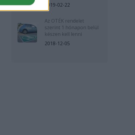
2019-02-22
Az OTÉK rendelet
szerint 1 hónapon belül
készen kell lenni
2018-12-05