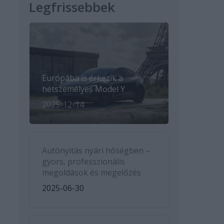
Legfrissebbek
Európába is érkezik a
hétszemélyes Model Y
2025-12-14
Autónyitás nyári hőségben –
gyors, professzionális
megoldások és megelőzés
2025-06-30