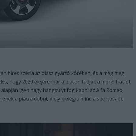
gen híres széria az olasz gyártó körében, és a még meg
és, hogy 2020 elejére már a piacon tudják a hibrid Fiat-ot
a alapján igen nagy hangsúlyt fog kapni az Alfa Romeo,
ének a piacra dobni, mely kielégíti mind a sportosabb