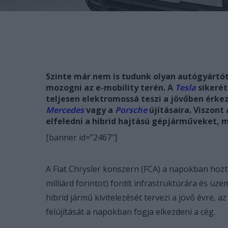
Szinte már nem is tudunk olyan autógyártó
mozogni az e-mobility terén. A
Tesla
sikerét
teljesen elektromossá teszi a jövőben érkez
Mercedes
vagy a
Porsche
újításaira. Viszon
elfeledni a hibrid hajtású gépjárműveket, m
[banner id=”2467″]
A Fiat Chrysler konszern (FCA) a napokban hozta
milliárd forintot) fordít infrastruktúrára és üzem
hibrid jármű kivitelezését tervezi a jövő évre,
felújítását a napokban fogja elkezdeni a cég.