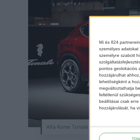
Mi és 824 partnerein
személyes adatokat d
személyre szabott h
szolgáltatásfejleszté
pontos geolokációs a
hozzájárulhat ahhoz,
lehetőségként a hozz
megváltoztathatja beá
feltétlenül szükséges
beállításai csak err
hozzájárulását, ha vi
Alfa Rome Tonale
TOV