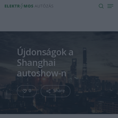
Men
Skip
to
search
main
content
Újdonságok a
Shanghai
autoshow-n
0
Share