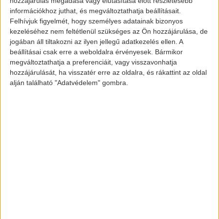
hozzájárulás megadása vagy elutasítása előtt részletesebb
információkhoz juthat, és megváltoztathatja beállításait.
KIA k3 és Honda X-NV
Felhívjuk figyelmét, hogy személyes adatainak bizonyos
kezeléséhez nem feltétlenül szükséges az Ön hozzájárulása, de
jogában áll tiltakozni az ilyen jellegű adatkezelés ellen. A
beállításai csak erre a weboldalra érvényesek. Bármikor
Pontos információkat, mint akkumulátor
megváltoztathatja a preferenciáit, vagy visszavonhatja
kapacitás, sebesség vagy gyorsulás, még
hozzájárulását, ha visszatér erre az oldalra, és rákattint az oldal
nem adtak ki a gyártók a Honda-ról,
alján található "Adatvédelem" gombra.
viszont a hírek szerint a Honda Everus VE-
1-hez hasonlóan, körülbelül 300+
kilométerre számíthatunk egyetlen
töltéssel.
A KIA szintén úgy gondolta, hogy még
nem állunk készen az alapvető
információkra, szóval az USA-ban elterjedt
KIA hibridek alapján 40-50 kilométer körül
saccolható az elektromos hatótávja a