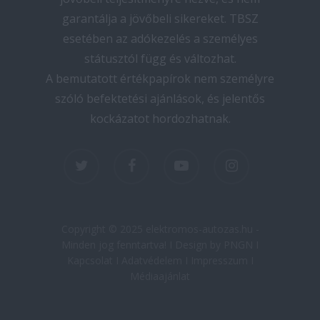
garantálja a jövőbeli sikereket. TBSZ
esetében az adókezelés a személyes
státusztól függ és változhat.
A bemutatott értékpapírok nem személyre
szóló befektetési ajánlások, és jelentős
kockázatot hordozhatnak.
twitter
facebook
youtube
instagram
Copyright © 2025 elektromos-autozas.hu -
Minden jog fenntartva! I Design by PNGN I
Kapcsolat
I
Adatvédelem
I
Impresszum
I
Médiaajánlat