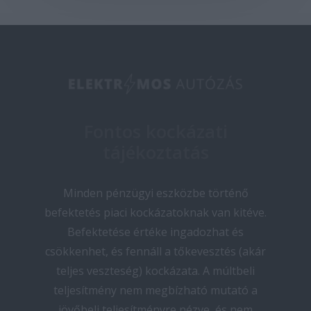
Fontos kockázati
tájékoztatás
Minden pénzügyi eszközbe történő
befektetés piaci kockázatoknak van kitéve.
Befektetése értéke ingadozhat és
csökkenhet, és fennáll a tőkevesztés (akár
teljes veszteség) kockázata. A múltbeli
teljesítmény nem megbízható mutató a
jövőbeli teljesítményre nézve, és nem