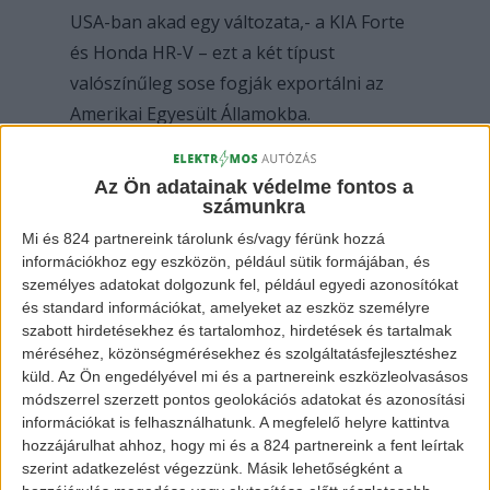
USA-ban akad egy változata,- a KIA Forte
és Honda HR-V – ezt a két típust
valószínűleg sose fogják exportálni az
Amerikai Egyesült Államokba.
Az Ön adatainak védelme fontos a
számunkra
Mi és 824 partnereink tárolunk és/vagy férünk hozzá
információkhoz egy eszközön, például sütik formájában, és
személyes adatokat dolgozunk fel, például egyedi azonosítókat
és standard információkat, amelyeket az eszköz személyre
szabott hirdetésekhez és tartalomhoz, hirdetések és tartalmak
méréséhez, közönségmérésekhez és szolgáltatásfejlesztéshez
küld.
Az Ön engedélyével mi és a partnereink eszközleolvasásos
módszerrel szerzett pontos geolokációs adatokat és azonosítási
információkat is felhasználhatunk. A megfelelő helyre kattintva
hozzájárulhat ahhoz, hogy mi és a 824 partnereink a fent leírtak
szerint adatkezelést végezzünk. Másik lehetőségként a