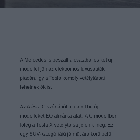
A Mercedes is beszáll a csatába, és két új
modellel jön az elektromos luxusautók
piacán. Így a Tesla komoly vetélytársai
lehetnek ők is.
Az A és a C szériából mutatott be új
modelleket EQ almárka alatt. A C modellben
főleg a Tesla X vetélytársa jelenik meg. Ez
egy SUV-kategóriájú jármű, ára körülbelül