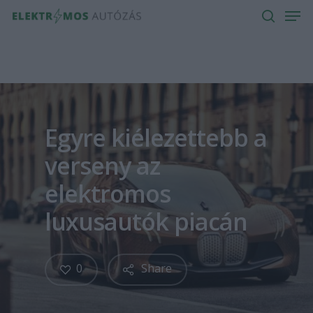
Men
Skip
to
search
main
content
Egyre kiélezettebb a
verseny az
elektromos
luxusautók piacán
0
Share