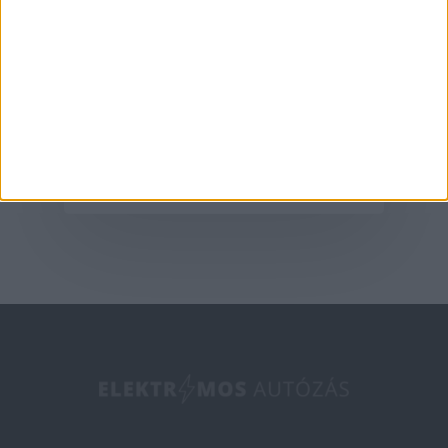
Aktualitás
A G6-tal hódít
Európában az XPeng
2025-05-09