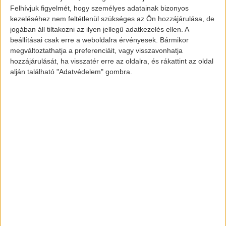
Felhívjuk figyelmét, hogy személyes adatainak bizonyos
kezeléséhez nem feltétlenül szükséges az Ön hozzájárulása, de
jogában áll tiltakozni az ilyen jellegű adatkezelés ellen. A
beállításai csak erre a weboldalra érvényesek. Bármikor
megváltoztathatja a preferenciáit, vagy visszavonhatja
hozzájárulását, ha visszatér erre az oldalra, és rákattint az oldal
alján található "Adatvédelem" gombra.
BMW iNext
A BMW pedig az iNext nevezetű autóját fogja
bemutatni 4 nagyvárosban (München,
Peking, New York, San Francisco). Porsche-
ék háza táján és újítások vannak, egy
sportautóval, a Taycannal tervezi a
megjelenést ezen a piacon.