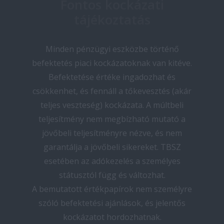
Fontos kockázati
tájékoztatás
Minden pénzügyi eszközbe történő
befektetés piaci kockázatoknak van kitéve.
Befektetése értéke ingadozhat és
csökkenhet, és fennáll a tőkevesztés (akár
teljes veszteség) kockázata. A múltbeli
teljesítmény nem megbízható mutató a
jövőbeli teljesítményre nézve, és nem
garantálja a jövőbeli sikereket. TBSZ
esetében az adókezelés a személyes
státusztól függ és változhat.
A bemutatott értékpapírok nem személyre
szóló befektetési ajánlások, és jelentős
kockázatot hordozhatnak.