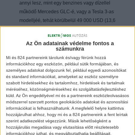
annyi lesz, mint egy benzines vagy dízellel
működő Mercedes GLC-é, vagy a Tesla 3-as
modelljéé, tehát körülbelül 49 000 USD (13,6
millió Ft).
Az Ön adatainak védelme fontos a
[banner id=”872″]
számunkra
Mi és 824 partnereink tárolunk és/vagy férünk hozzá
Mostanában több nagyobb német autógyártó
információkhoz egy eszközön, például sütik formájában, és
próbálkozik versenybe szállni, hogy
személyes adatokat dolgozunk fel, például egyedi azonosítókat
és standard információkat, amelyeket az eszköz személyre
leszedjék a koronát a Tesla fejéről. Többek
szabott hirdetésekhez és tartalomhoz, hirdetések és tartalmak
között az Audi kíván beszállni a
méréséhez, közönségmérésekhez és szolgáltatásfejlesztéshez
küld.
Az Ön engedélyével mi és a partnereink eszközleolvasásos
trónfosztásba, már az e-tron SUV-nak
módszerrel szerzett pontos geolokációs adatokat és azonosítási
megkezdődött a gyártása, hamarosan
információkat is felhasználhatunk. A megfelelő helyre kattintva
fogadják az előlegeket is.
hozzájárulhat ahhoz, hogy mi és a 824 partnereink a fent leírtak
szerint adatkezelést végezzünk. Másik lehetőségként a
hozzájárulás megadása vagy elutasítása előtt részletesebb
információkhoz juthat, és megváltoztathatja beállításait.