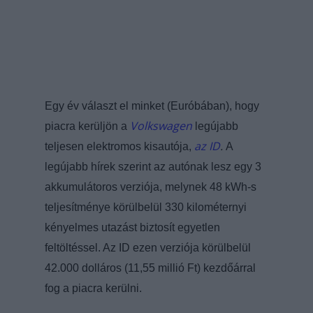
Egy év választ el minket (Euróbában), hogy
Volkswagen
piacra kerüljön a
legújabb
az ID
.
teljesen elektromos kisautója,
A
legújabb hírek szerint az autónak lesz egy 3
akkumulátoros verziója, melynek 48 kWh-s
teljesítménye körülbelül 330 kilométernyi
kényelmes utazást biztosít egyetlen
feltöltéssel. Az ID ezen verziója körülbelül
42.000 dolláros (11,55 millió Ft) kezdőárral
fog a piacra kerülni.