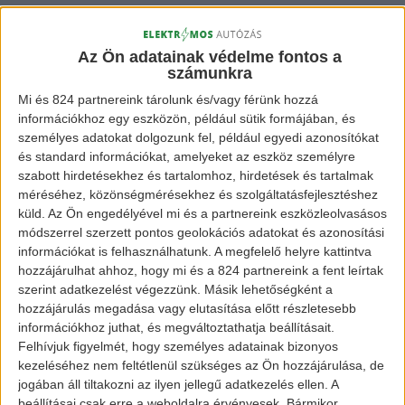
Az erősebb kapacitású ID a tervek szerint
450 kilométer hatótávval fog bírni, viszont
Az Ön adatainak védelme fontos a
számunkra
ennek a verziónak teljesítményét a német
Mi és 824 partnereink tárolunk és/vagy férünk hozzá
cég még nem hozta nyilvánosságra.
információkhoz egy eszközön, például sütik formájában, és
személyes adatokat dolgozunk fel, például egyedi azonosítókat
[banner id=”872″]
és standard információkat, amelyeket az eszköz személyre
szabott hirdetésekhez és tartalomhoz, hirdetések és tartalmak
méréséhez, közönségmérésekhez és szolgáltatásfejlesztéshez
Tudjuk még, hogy kétféle beépített töltőre
küld.
Az Ön engedélyével mi és a partnereink eszközleolvasásos
számíthatunk az autóban típusától függően,
módszerrel szerzett pontos geolokációs adatokat és azonosítási
egy 7,2 vagy egy 11 kW-os lesz beszerelve
információkat is felhasználhatunk. A megfelelő helyre kattintva
hozzájárulhat ahhoz, hogy mi és a 824 partnereink a fent leírtak
alapjáraton, illetve az autó gyorstöltési
szerint adatkezelést végezzünk. Másik lehetőségként a
kapacitása 125kW.
hozzájárulás megadása vagy elutasítása előtt részletesebb
információkhoz juthat, és megváltoztathatja beállításait.
Felhívjuk figyelmét, hogy személyes adatainak bizonyos
Képek forrása:
kezeléséhez nem feltétlenül szükséges az Ön hozzájárulása, de
jogában áll tiltakozni az ilyen jellegű adatkezelés ellen. A
www.insideevs.com
beállításai csak erre a weboldalra érvényesek. Bármikor