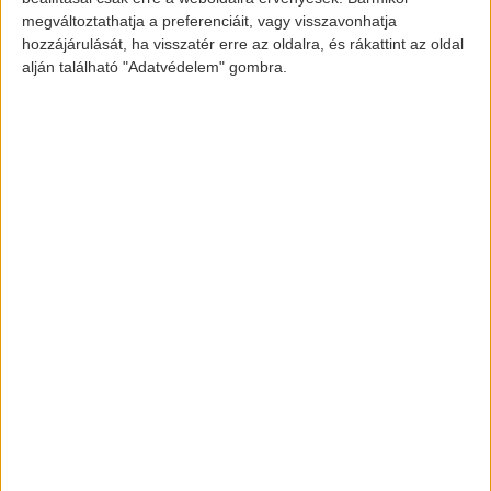
megváltoztathatja a preferenciáit, vagy visszavonhatja
hozzájárulását, ha visszatér erre az oldalra, és rákattint az oldal
gas2.org
alján található "Adatvédelem" gombra.
[banner id=”2469″]
elektromos-autozas.hu
További elektromos autós hírekért,
információkért kövess minket a
FACEBOOK
és
INSTAGRAM
oldalon.