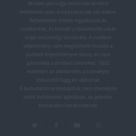
Minden pénzügyi eszközbe történő
befektetés piaci kockázatoknak van kitéve.
Befektetése értéke ingadozhat és
csökkenhet, és fennáll a tőkevesztés (akár
teljes veszteség) kockázata. A múltbeli
teljesítmény nem megbízható mutató a
jövőbeli teljesítményre nézve, és nem
garantálja a jövőbeli sikereket. TBSZ
esetében az adókezelés a személyes
státusztól függ és változhat.
A bemutatott értékpapírok nem személyre
szóló befektetési ajánlások, és jelentős
kockázatot hordozhatnak.
twitter
facebook
youtube
instagram