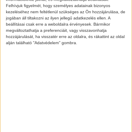
irányítást. A legfrissebb statisztikák szerint a
Felhívjuk figyelmét, hogy személyes adatainak bizonyos
Waymo járművei 5 milliárd kilométert
kezeléséhez nem feltétlenül szükséges az Ön hozzájárulása, de
jogában áll tiltakozni az ilyen jellegű adatkezelés ellen. A
vezettek szimulációban és 5 millió kilométert
beállításai csak erre a weboldalra érvényesek. Bármikor
már közúton, forgalomban 2015 óta. A cég
megváltoztathatja a preferenciáit, vagy visszavonhatja
jelenleg Kaliforniában teszteli az autóit.
hozzájárulását, ha visszatér erre az oldalra, és rákattint az oldal
alján található "Adatvédelem" gombra.
Google Waymo
2018 márciusában a vállalat úgy döntött