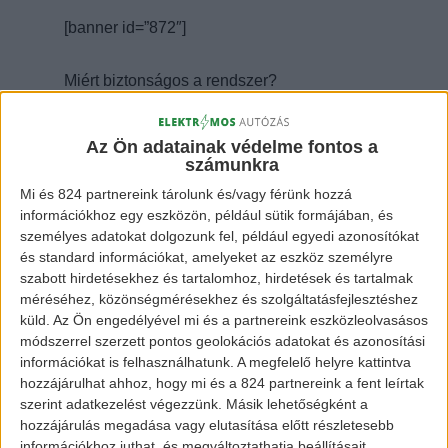
[banner id=”872″]
Miért biztonságos a rendszer?
Az önvezető jármű a mindenkori
Az Ön adatainak védelme fontos a
megengedett sebességhatárokon belül
számunkra
közlekedik, ezen kívül eltárolja
Mi és 824 partnereink tárolunk és/vagy férünk hozzá
információkhoz egy eszközön, például sütik formájában, és
memóriájában a vezetés során rögzített
személyes adatokat dolgozunk fel, például egyedi azonosítókat
adatokat saját beépített térképén, valamint
és standard információkat, amelyeket az eszköz személyre
érzékelői segítségével mindig tartja a
szabott hirdetésekhez és tartalomhoz, hirdetések és tartalmak
méréséhez, közönségmérésekhez és szolgáltatásfejlesztéshez
biztonságos követési távolságot a
küld.
Az Ön engedélyével mi és a partnereink eszközleolvasásos
forgalomban előtte haladó járművektől. Bár a
módszerrel szerzett pontos geolokációs adatokat és azonosítási
információkat is felhasználhatunk. A megfelelő helyre kattintva
rendszer precízen működik, ugyanakkor
hozzájárulhat ahhoz, hogy mi és a 824 partnereink a fent leírtak
lehetővé teszi, hogy vészhelyzet esetén a
szerint adatkezelést végezzünk. Másik lehetőségként a
vezető azonnal átvegye a gépjármű felett az
hozzájárulás megadása vagy elutasítása előtt részletesebb
információkhoz juthat, és megváltoztathatja beállításait.