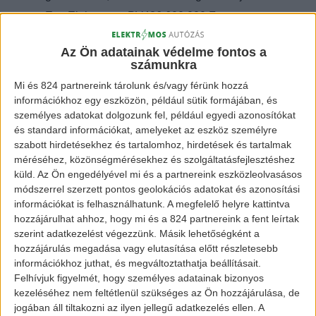
Egy Elektroauto PV436 600.000 Ft
környékén megvehető. Igaz, már több, mint
Az Ön adatainak védelme fontos a
20 éves autó (1994-es változata is van),
számunkra
másrészt nagyon lassú, egy kisebb
Mi és 824 partnereink tárolunk és/vagy férünk hozzá
emelkedőtől már prüszköl, de legalább
információkhoz egy eszközön, például sütik formájában, és
személyes adatokat dolgozunk fel, például egyedi azonosítókat
ZÖLD.
és standard információkat, amelyeket az eszköz személyre
szabott hirdetésekhez és tartalomhoz, hirdetések és tartalmak
méréséhez, közönségmérésekhez és szolgáltatásfejlesztéshez
küld.
Az Ön engedélyével mi és a partnereink eszközleolvasásos
Citroen Saxo Elektrique
módszerrel szerzett pontos geolokációs adatokat és azonosítási
információkat is felhasználhatunk. A megfelelő helyre kattintva
hozzájárulhat ahhoz, hogy mi és a 824 partnereink a fent leírtak
szerint adatkezelést végezzünk. Másik lehetőségként a
Ami már viszont ténylegesen autónak
hozzájárulás megadása vagy elutasítása előtt részletesebb
mondható jármű, az a Citroen Saxo
információkhoz juthat, és megváltoztathatja beállításait.
Eletrique. Európában már a 2000-es évek
Felhívjuk figyelmét, hogy személyes adatainak bizonyos
kezeléséhez nem feltétlenül szükséges az Ön hozzájárulása, de
elején kapható volt, nagyon kis teljesítményű
jogában áll tiltakozni az ilyen jellegű adatkezelés ellen. A