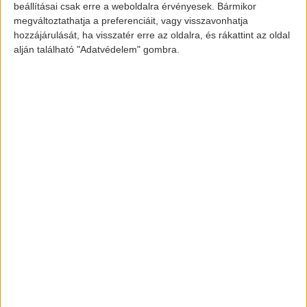
(15 LE), viszont 5 fő szállítására is alkalmas
beállításai csak erre a weboldalra érvényesek. Bármikor
jármű. Érvényes magyar okmányokkal már
megváltoztathatja a preferenciáit, vagy visszavonhatja
hozzájárulását, ha visszatér erre az oldalra, és rákattint az oldal
800.000 Ft alatt is kapható.
alján található "Adatvédelem" gombra.
Képek forrása:
autoviva.com
www.pexels.com
[banner id=”2467″]