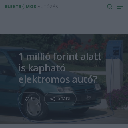
Men
Skip
to
search
main
content
1 millió forint alatt
is kapható
elektromos autó?
0
Share