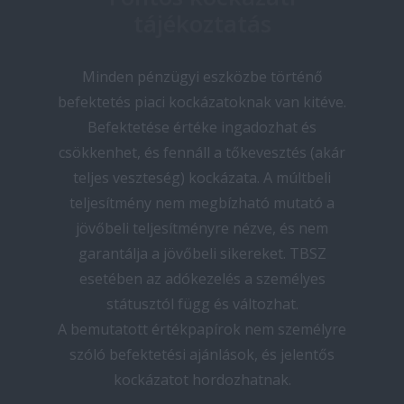
tájékoztatás
Minden pénzügyi eszközbe történő
befektetés piaci kockázatoknak van kitéve.
Befektetése értéke ingadozhat és
csökkenhet, és fennáll a tőkevesztés (akár
teljes veszteség) kockázata. A múltbeli
teljesítmény nem megbízható mutató a
jövőbeli teljesítményre nézve, és nem
garantálja a jövőbeli sikereket. TBSZ
esetében az adókezelés a személyes
státusztól függ és változhat.
A bemutatott értékpapírok nem személyre
szóló befektetési ajánlások, és jelentős
kockázatot hordozhatnak.