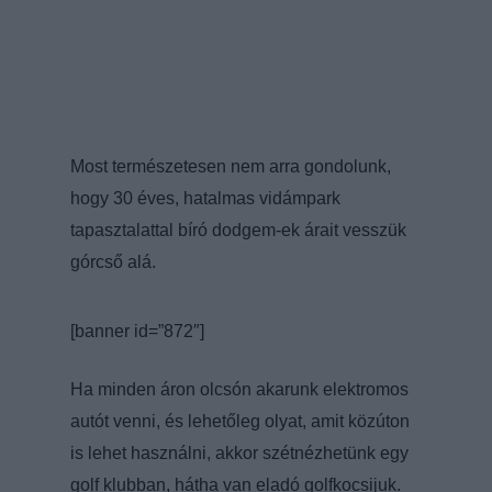
Most természetesen nem arra gondolunk,
hogy 30 éves, hatalmas vidámpark
tapasztalattal bíró dodgem-ek árait vesszük
górcső alá.
[banner id=”872″]
Ha minden áron olcsón akarunk elektromos
autót venni, és lehetőleg olyat, amit közúton
is lehet használni, akkor szétnézhetünk egy
golf klubban, hátha van eladó golfkocsijuk.