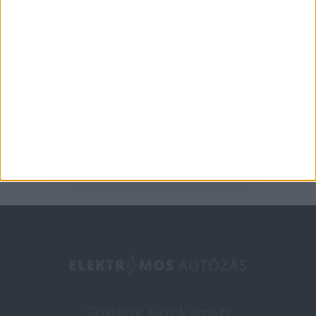
Történelem
Ki az elektromos
autózás atyja?
2018-10-02
Fontos kockázati