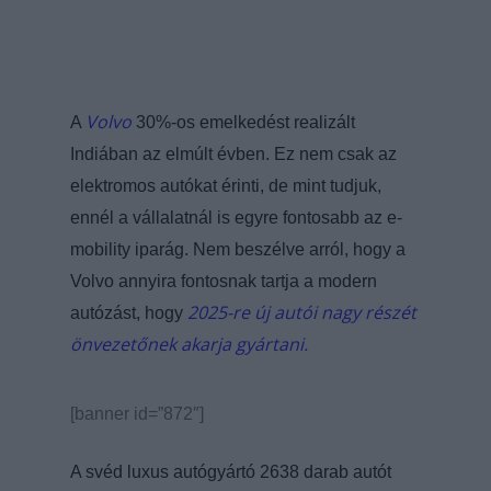
Volvo
A
30%-os emelkedést realizált
Indiában az elmúlt évben. Ez nem csak az
elektromos autókat érinti, de mint tudjuk,
ennél a vállalatnál is egyre fontosabb az e-
mobility iparág. Nem beszélve arról, hogy a
Volvo annyira fontosnak tartja a modern
2025-re új autói nagy részét
autózást, hogy
önvezetőnek akarja gyártani.
[banner id=”872″]
A svéd luxus autógyártó 2638 darab autót