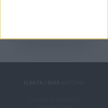
2022 a NIO éve lesz a
piacon?
2021-03-24
Fontos kockázati
tájékoztatás