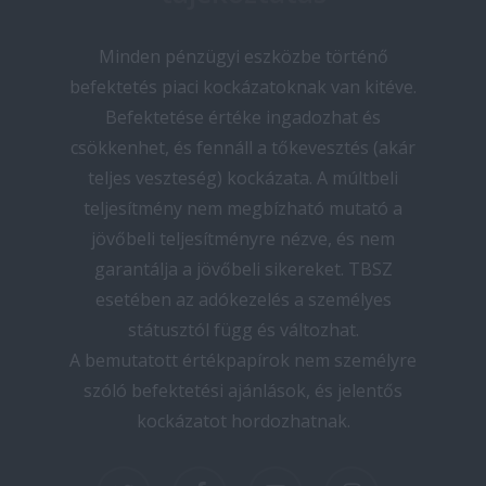
Minden pénzügyi eszközbe történő
befektetés piaci kockázatoknak van kitéve.
Befektetése értéke ingadozhat és
csökkenhet, és fennáll a tőkevesztés (akár
teljes veszteség) kockázata. A múltbeli
teljesítmény nem megbízható mutató a
jövőbeli teljesítményre nézve, és nem
garantálja a jövőbeli sikereket. TBSZ
esetében az adókezelés a személyes
státusztól függ és változhat.
A bemutatott értékpapírok nem személyre
szóló befektetési ajánlások, és jelentős
kockázatot hordozhatnak.
twitter
facebook
youtube
instagram