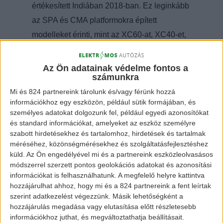
értékesített Indiában 2018-ban. Ez leginkább
az SPA és CMA platformokra épített
modelleket érinti, mint az XC60-at, XC40-et,
XC90-et és az S90-et
(mindegyiknek van
elektromos változata
).
Az Ön adatainak védelme fontos a
számunkra
Charles Frump, a Volvo Car India igazgatója
Mi és 824 partnereink tárolunk és/vagy férünk hozzá
nagyon büszke csapatára, állítása szerint
információkhoz egy eszközön, például sütik formájában, és
hasonló bummra készül 2019-ben is.
személyes adatokat dolgozunk fel, például egyedi azonosítókat
és standard információkat, amelyeket az eszköz személyre
szabott hirdetésekhez és tartalomhoz, hirdetések és tartalmak
méréséhez, közönségmérésekhez és szolgáltatásfejlesztéshez
küld.
Az Ön engedélyével mi és a partnereink eszközleolvasásos
módszerrel szerzett pontos geolokációs adatokat és azonosítási
információkat is felhasználhatunk. A megfelelő helyre kattintva
hozzájárulhat ahhoz, hogy mi és a 824 partnereink a fent leírtak
szerint adatkezelést végezzünk. Másik lehetőségként a
hozzájárulás megadása vagy elutasítása előtt részletesebb
információkhoz juthat, és megváltoztathatja beállításait.