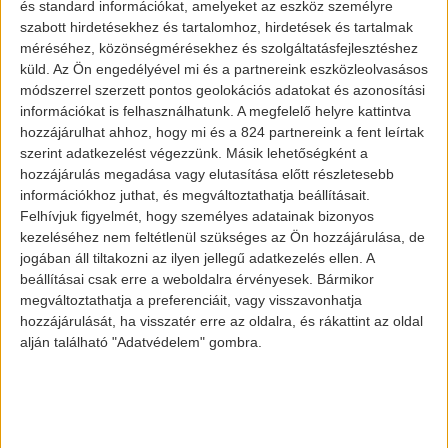
és standard információkat, amelyeket az eszköz személyre
szabott hirdetésekhez és tartalomhoz, hirdetések és tartalmak
méréséhez, közönségmérésekhez és szolgáltatásfejlesztéshez
Töltőállomás Budapest
küld.
Az Ön engedélyével mi és a partnereink eszközleolvasásos
belvárosában
módszerrel szerzett pontos geolokációs adatokat és azonosítási
információkat is felhasználhatunk. A megfelelő helyre kattintva
hozzájárulhat ahhoz, hogy mi és a 824 partnereink a fent leírtak
szerint adatkezelést végezzünk. Másik lehetőségként a
Nézzünk is hát 5 mindennapos tévhitet az E-
hozzájárulás megadása vagy elutasítása előtt részletesebb
információkhoz juthat, és megváltoztathatja beállításait.
mobilitással kapcsolatban:
Felhívjuk figyelmét, hogy személyes adatainak bizonyos
kezeléséhez nem feltétlenül szükséges az Ön hozzájárulása, de
1. tévhit: A villanyautó használhatatlan,
jogában áll tiltakozni az ilyen jellegű adatkezelés ellen. A
beállításai csak erre a weboldalra érvényesek. Bármikor
amíg nincs országos töltőhálózat
megváltoztathatja a preferenciáit, vagy visszavonhatja
hozzájárulását, ha visszatér erre az oldalra, és rákattint az oldal
A villanyautó egyik legnagyobb előnye, hogy
alján található "Adatvédelem" gombra.
otthon is tudjuk tölteni. Illetve a
mai akkumulátorok már képesek naponta
annyi távolságot megtenni, melyet egy