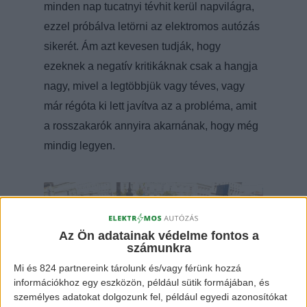
minden nap tucatnyi tévhit kerül napvilágra,
ezzel próbálva letörni az elektromos autózás
sikerét. Ám azt kevesen tudják, hogy
ezeknek a negatív kritikáknak csak a hangja
nagy, mivel a legtöbbjük vagy téves, vagy
már régóta ki lett javítva az a probléma, amit
a rosszakarók annyira akarnának, hogy még
mindig legyen.
Az Ön adatainak védelme fontos a
számunkra
Mi és 824 partnereink tárolunk és/vagy férünk hozzá
információkhoz egy eszközön, például sütik formájában, és
személyes adatokat dolgozunk fel, például egyedi azonosítókat