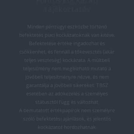
Fontos kockázati
tájékoztatás
Minden pénzügyi eszközbe történő
befektetés piaci kockázatoknak van kitéve.
Befektetése értéke ingadozhat és
csökkenhet, és fennáll a tőkevesztés (akár
teljes veszteség) kockázata. A múltbeli
teljesítmény nem megbízható mutató a
jövőbeli teljesítményre nézve, és nem
garantálja a jövőbeli sikereket. TBSZ
esetében az adókezelés a személyes
státusztól függ és változhat.
A bemutatott értékpapírok nem személyre
szóló befektetési ajánlások, és jelentős
kockázatot hordozhatnak.