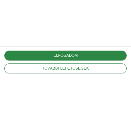
Autónyitás nyári hőségben –
gyors, professzionális
megoldások és megelőzés
2025-06-30
ELFOGADOM
TOVÁBBI LEHETŐSÉGEK
A G6-tal hódít Európában az
XPeng
2025-05-09
A vámok akár 12.000
dollárral is növelhetik az