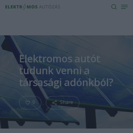
Men
Skip
to
search
main
content
Elektromos autót
tudunk venni a
társasági adónkból?
0
Share