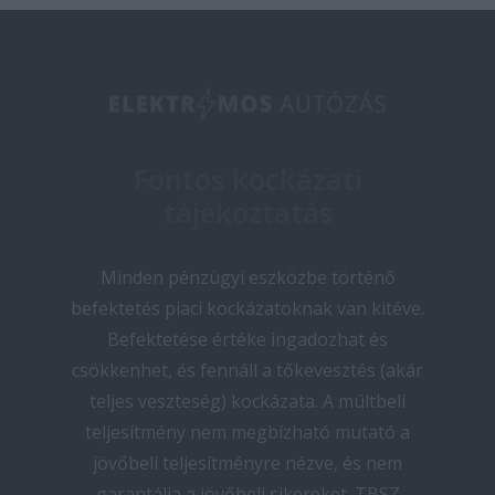
Fontos kockázati
tájékoztatás
Minden pénzügyi eszközbe történő
befektetés piaci kockázatoknak van kitéve.
Befektetése értéke ingadozhat és
csökkenhet, és fennáll a tőkevesztés (akár
teljes veszteség) kockázata. A múltbeli
teljesítmény nem megbízható mutató a
jövőbeli teljesítményre nézve, és nem
garantálja a jövőbeli sikereket. TBSZ