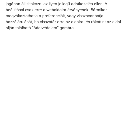
jogában áll tiltakozni az ilyen jellegű adatkezelés ellen. A
beállításai csak erre a weboldalra érvényesek. Bármikor
A TAO-ból igénybe vehető kedvezmény
megváltoztathatja a preferenciáit, vagy visszavonhatja
elektromos autó vásárlására
hozzájárulását, ha visszatér erre az oldalra, és rákattint az oldal
kisvállalkozás esetében akár 65% is lehet.
alján található "Adatvédelem" gombra.
A 65% a választott elektromos autó ára és
egy hasonló kategóriájú robbanómotoros
autó ára közti különbség 65%-a. Például
egy
Hyundai IONIQ
electric (listaár:
8.889.000 Ft) hasoló kategóriájú, mint egy
Hyundai i30 (listaár: 4.649.000 Ft). A kettő
közötti árkülönbség 65%-a pedig (most
figyelj!) 2.762.500 Ft, vagyis ennyivel
olcsóbban tudunk hozzájutni egy ilyen
hibrid autóhoz.
[banner id=”6690″]