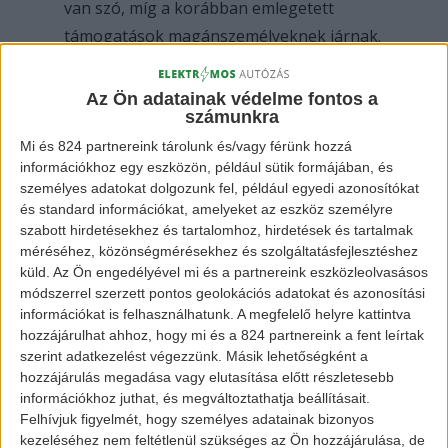
van szó, míg a korábban emlegetett
támogatások magánszemélyeknek járnak.
Mi is a támogatás lényege?
Az Ön adatainak védelme fontos a
számunkra
Minden olyan szervezetnek (vállalatok,
Mi és 824 partnereink tárolunk és/vagy férünk hozzá
önkormányzati holdingok, stb.), amely
információkhoz egy eszközön, például sütik formájában, és
jövedelem- és vagyonszerzésre irányuló
személyes adatokat dolgozunk fel, például egyedi azonosítókat
vállalkozási tevékenységet végez, TAO
és standard információkat, amelyeket az eszköz személyre
szabott hirdetésekhez és tartalomhoz, hirdetések és tartalmak
kötelezettsége van. Ökölszabályként
méréséhez, közönségmérésekhez és szolgáltatásfejlesztéshez
elmondható, hogy hozzávetőlegesen a
küld.
Az Ön engedélyével mi és a partnereink eszközleolvasásos
cégek adózás előtti (pozitív)
módszerrel szerzett pontos geolokációs adatokat és azonosítási
információkat is felhasználhatunk. A megfelelő helyre kattintva
eredményének 9%-a képezi a teljes TAO
hozzájárulhat ahhoz, hogy mi és a 824 partnereink a fent leírtak
keretet. A társasági adót filmalapba,
szerint adatkezelést végezzünk. Másik lehetőségként a
látványsportba vagy energetikai
hozzájárulás megadása vagy elutasítása előtt részletesebb
információkhoz juthat, és megváltoztathatja beállításait.
hatékonysággal kapcsolatos projektbe is
Felhívjuk figyelmét, hogy személyes adatainak bizonyos
lehet fizetni.
kezeléséhez nem feltétlenül szükséges az Ön hozzájárulása, de