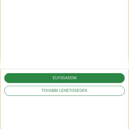
Legnépszerűbbek
Mit jelentenek a
hatótáv szabványok?
2018-09-17
Mit jelent a kW és a
kWh?
2018-09-20
ELFOGADOM
HEGYI mód az Opel
Ampera-nál
TOVÁBBI LEHETŐSÉGEK
2019-01-30
Íme a magyar Tesla
árak
2019-02-22