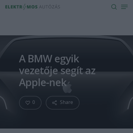
Men
Skip
to
search
main
content
A BMW egyik
vezetője segít az
Apple-nek
0
Share