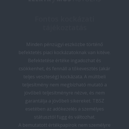
Fontos kockázati
tájékoztatás
Minden pénzügyi eszközbe történő
befektetés piaci kockázatoknak van kitéve.
Befektetése értéke ingadozhat és
csökkenhet, és fennáll a tőkevesztés (akár
teljes veszteség) kockázata. A múltbeli
teljesítmény nem megbízható mutató a
jövőbeli teljesítményre nézve, és nem
garantálja a jövőbeli sikereket. TBSZ
esetében az adókezelés a személyes
státusztól függ és változhat.
A bemutatott értékpapírok nem személyre