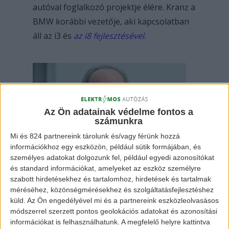
autóval foglalkozó projektje élére. Kranz a
BMW korábbi vezetője, aki kapcsolatban
áll az i3 és
az i8 fejlesztésével
.
Az Ön adatainak védelme fontos a
számunkra
Mi és 824 partnereink tárolunk és/vagy férünk hozzá
Ulrich Kranz
információkhoz egy eszközön, például sütik formájában, és
személyes adatokat dolgozunk fel, például egyedi azonosítókat
és standard információkat, amelyeket az eszköz személyre
szabott hirdetésekhez és tartalomhoz, hirdetések és tartalmak
Néhány hónappal ezelőtt Kranz elhagyta
méréséhez, közönségmérésekhez és szolgáltatásfejlesztéshez
szerepét az önvezető Canoo startup-nál,
küld.
Az Ön engedélyével mi és a partnereink eszközleolvasásos
és úgy tűnik, hogy az Apple meglehetősen
módszerrel szerzett pontos geolokációs adatokat és azonosítási
információkat is felhasználhatunk. A megfelelő helyre kattintva
gyorsan megragadta a lehetőséget, hogy