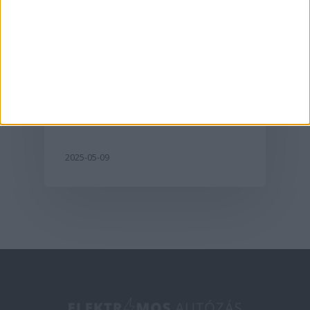
Aktualitás
A G6-tal hódít
Európában az XPeng
2025-05-09