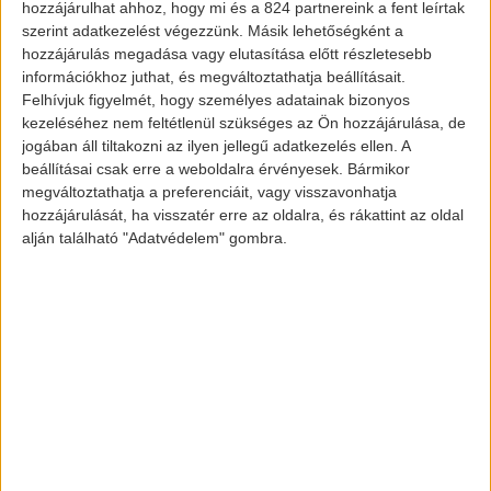
hozzájárulhat ahhoz, hogy mi és a 824 partnereink a fent leírtak
felvegye. Kranz valójában a Canoo
szerint adatkezelést végezzünk. Másik lehetőségként a
társalapítója és vezérigazgatója volt,
hozzájárulás megadása vagy elutasítása előtt részletesebb
információkhoz juthat, és megváltoztathatja beállításait.
előtte pedig a BMW vezető alelnöke volt. A
Felhívjuk figyelmét, hogy személyes adatainak bizonyos
BMW-nél dolgozó csoportja az i3
kezeléséhez nem feltétlenül szükséges az Ön hozzájárulása, de
elektromos autó és az i8 plug-in hibrid
jogában áll tiltakozni az ilyen jellegű adatkezelés ellen. A
beállításai csak erre a weboldalra érvényesek. Bármikor
fejlesztésén dolgozott.
megváltoztathatja a preferenciáit, vagy visszavonhatja
hozzájárulását, ha visszatér erre az oldalra, és rákattint az oldal
Az Apple autóipari erőfeszítései
még
alján található "Adatvédelem" gombra.
2014-ben kezdődtek meg, de alig két év
elteltével a vállalat úgy döntött, hogy egy
önálló vezetési platform mellett terjeszti a
projektet. Reméljük az új vezető elhozza
nekünk a várva várt Apple Car-t.
Képek és információk forrása:
www.insideevs.com