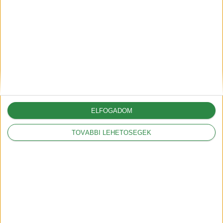
2025-03-05
A Volkswagennek nem
kedveznek a vámok
2025-03-05
ELFOGADOM
TOVÁBBI LEHETŐSÉGEK
Legnépszerűbbek
Mit jelentenek a
hatótáv szabványok?
2018-09-17
Mit jelent a kW és a