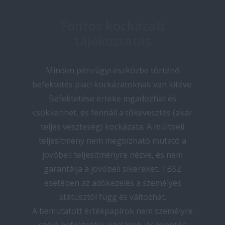
Fontos kockázati
tájékoztatás
Minden pénzügyi eszközbe történő
befektetés piaci kockázatoknak van kitéve.
Befektetése értéke ingadozhat és
csökkenhet, és fennáll a tőkevesztés (akár
teljes veszteség) kockázata. A múltbeli
teljesítmény nem megbízható mutató a
jövőbeli teljesítményre nézve, és nem
garantálja a jövőbeli sikereket. TBSZ
esetében az adókezelés a személyes
státusztól függ és változhat.
A bemutatott értékpapírok nem személyre