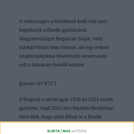
A Volkswagen a következő évtől már nem
foglalkozik a Beetle gyártásával.
Magyarországon Bogárnak hívjuk, mely
márkát Herbie tette híressé, aki egy emberi
tulajdonságokkal felvértezett versenyautó
volt a hatvanas évektől kezdve.
[banner id=”872″]
A Bogarat a német gyár 1938 és 2003 között
gyártotta, majd 2011-ben folytatta Mexikóban.
Nem titok, hogy azért állnak le a Beetle
munkáival, mert egyre inkább az önvezetés