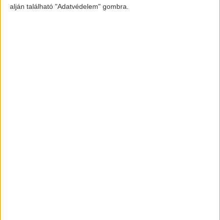
alján található "Adatvédelem" gombra.
elektromos-autozas.hu
További elektromos autós hírekért,
információkért kövess minket a
FACEBOOK
és
INSTAGRAM
oldalon.
Legfrissebbek
Európába is érkezik a