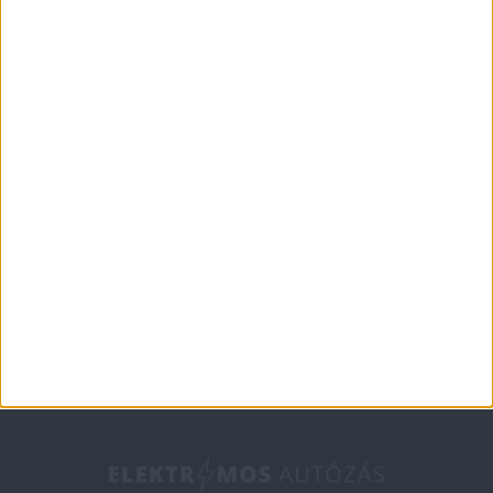
Történelem
Ki az elektromos
autózás atyja?
2018-10-02