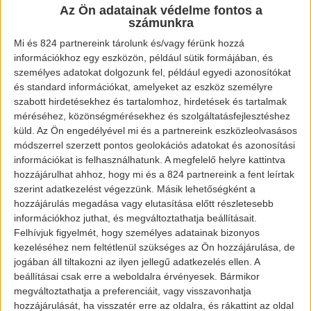
és az e-mobilitás kerül ennél a cégnél is a
Az Ön adatainak védelme fontos a
fősodorba. Ezt az amerikai vezér, Hinrich
számunkra
Woebcken is hangsúlyozta.
Mi és 824 partnereink tárolunk és/vagy férünk hozzá
információkhoz egy eszközön, például sütik formájában, és
személyes adatokat dolgozunk fel, például egyedi azonosítókat
Teljesen elektromos Volkswagen modellek:
és standard információkat, amelyeket az eszköz személyre
e-up!
és e-Golf
szabott hirdetésekhez és tartalomhoz, hirdetések és tartalmak
méréséhez, közönségmérésekhez és szolgáltatásfejlesztéshez
küld.
Az Ön engedélyével mi és a partnereink eszközleolvasásos
Plug-in hibrid modellek: Golf GTE, Passat
módszerrel szerzett pontos geolokációs adatokat és azonosítási
GTE, Passat Variant GTE
információkat is felhasználhatunk. A megfelelő helyre kattintva
hozzájárulhat ahhoz, hogy mi és a 824 partnereink a fent leírtak
szerint adatkezelést végezzünk. Másik lehetőségként a
Képek forrása: www.pexels.com
hozzájárulás megadása vagy elutasítása előtt részletesebb
információkhoz juthat, és megváltoztathatja beállításait.
[banner id=”2471″]
Felhívjuk figyelmét, hogy személyes adatainak bizonyos
kezeléséhez nem feltétlenül szükséges az Ön hozzájárulása, de
jogában áll tiltakozni az ilyen jellegű adatkezelés ellen. A
beállításai csak erre a weboldalra érvényesek. Bármikor
megváltoztathatja a preferenciáit, vagy visszavonhatja
hozzájárulását, ha visszatér erre az oldalra, és rákattint az oldal