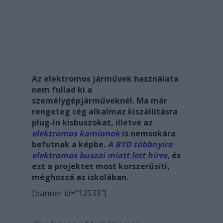
Az elektromos járművek használata
nem fullad ki a
személygépjárműveknél. Ma már
rengeteg cég alkalmaz kiszállításra
plug-in kisbuszokat, illetve az
elektromos kamionok
is nemsokára
befutnak a képbe.
A BYD többnyire
elektromos buszai miatt lett híres
, és
ezt a projektet most korszerűsíti,
méghozzá az iskolában.
[banner id=”12533″]