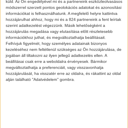
küld.
Az Ön engedélyével mi és a partnereink eszközleolvasásos
módszerrel szerzett pontos geolokációs adatokat és azonosítási
információkat is felhasználhatunk. A megfelelő helyre kattintva
hozzájárulhat ahhoz, hogy mi és a 824 partnereink a fent leírtak
szerint adatkezelést végezzünk. Másik lehetőségként a
hozzájárulás megadása vagy elutasítása előtt részletesebb
információkhoz juthat, és megváltoztathatja beállításait.
Felhívjuk figyelmét, hogy személyes adatainak bizonyos
kezeléséhez nem feltétlenül szükséges az Ön hozzájárulása, de
jogában áll tiltakozni az ilyen jellegű adatkezelés ellen. A
beállításai csak erre a weboldalra érvényesek. Bármikor
BYD iskolabusz
megváltoztathatja a preferenciáit, vagy visszavonhatja
hozzájárulását, ha visszatér erre az oldalra, és rákattint az oldal
alján található "Adatvédelem" gombra.
Hatótávolsága a busznak az eddigi tesztek
alapján 250 km körül alakul, és
használatuk a cég előrejelzése szerint
csaknem 60%-os költségmegtakarítással
jár. A BYD kétféle töltési megoldást kínál