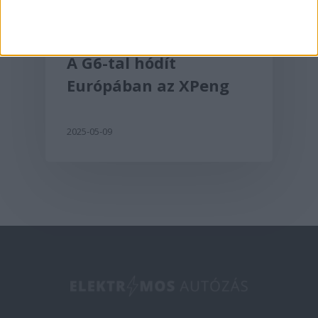
Aktualitás
A G6-tal hódít
Európában az XPeng
2025-05-09