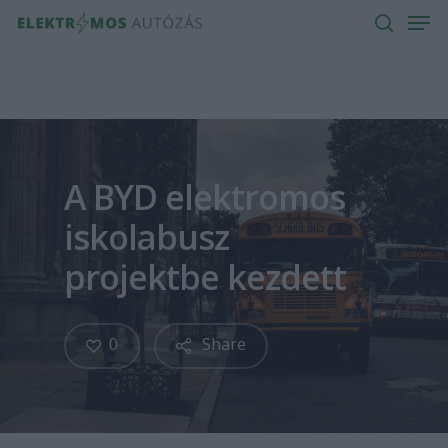
Men
Skip
to
search
main
content
A BYD elektromos
iskolabusz
projektbe kezdett
0
Share