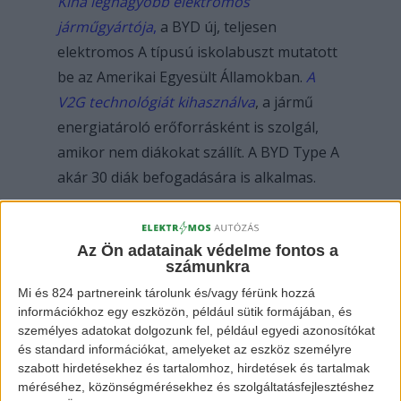
Kína legnagyobb elektromos
járműgyártója
,
a BYD új, teljesen
elektromos A típusú iskolabuszt mutatott
be az Amerikai Egyesült Államokban.
A
V2G technológiát kihasználva
, a jármű
energiatároló erőforrásként is szolgál,
amikor nem diákokat szállít. A BYD Type A
akár 30 diák befogadására is alkalmas.
Az akkumulátoros busz három különböző
hosszban – 8,1 méter, 7,45 méter és 7
Az Ön adatainak védelme fontos a
számunkra
méter – kapható, így alkalmas minden
Mi és 824 partnereink tárolunk és/vagy férünk hozzá
létszámra, ha diákokról van szó. A D
információkhoz egy eszközön, például sütik formájában, és
típusú járműhöz hasonlóan az A típus is
személyes adatokat dolgozunk fel, például egyedi azonosítókat
felszerelhető ADA lifttel, amely 362 kg
és standard információkat, amelyeket az eszköz személyre
szabott hirdetésekhez és tartalomhoz, hirdetések és tartalmak
emelésére képes, lehetővé téve a
méréséhez, közönségmérésekhez és szolgáltatásfejlesztéshez
fogyatékkal élő diákok szállítását.