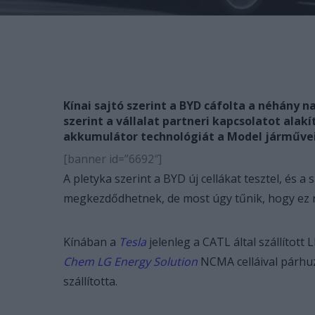
Kínai sajtó szerint a BYD cáfolta a néhány 
szerint a vállalat partneri kapcsolatot alakít
akkumulátor technológiát a Model járműve
[banner id=”6692″]
A pletyka szerint a BYD új cellákat tesztel, és
megkezdődhetnek, de most úgy tűnik, hogy ez ne
Kínában a
Tesla
jelenleg a CATL által szállított
Chem LG Energy Solution
NCMA celláival párhuz
szállította.