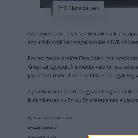
BYD Blade battery
Az akkumulátorcellák szállítóinak széles listája
egy másik szállítási megállapodás a BYD-val ne
Egy évtizeddel ezelőtt Elon Musk nem aggódott
Amerikai Egyesült Államokba való terjeszkedésen
javította termékeit, és továbbra is az egyik le
A jövőben nem kizárt, hogy a két cég valamilyen
is mindketten külön-külön szerepelnek a piacon
Képek és információk forrása:
www.insideevs.com
www.pandaily.com