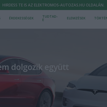
HIRDESS TE IS AZ ELEKTROMOS-AUTOZAS.HU OLDALÁN.
TUDTAD-
S
ÉRDEKESSÉGEK
ELEMZÉSEK
TÖRTÉ
E
em dolgozik együtt