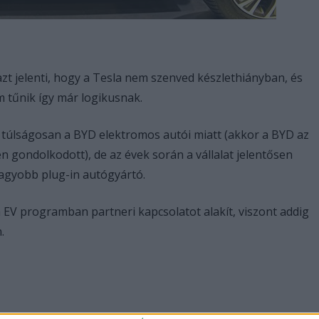
 azt jelenti, hogy a Tesla nem szenved készlethiányban, és
m tűnik így már logikusnak.
 túlságosan a BYD elektromos autói miatt (akkor a BYD az
 gondolkodott), de az évek során a vállalat jelentősen
gnagyobb plug-in autógyártó.
 EV programban partneri kapcsolatot alakít, viszont addig
.