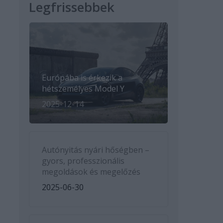
Legfrissebbek
Európába is érkezik a
hétszemélyes Model Y
2025-12-14
Autónyitás nyári hőségben –
gyors, professzionális
megoldások és megelőzés
2025-06-30