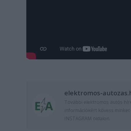
elektromos-autozas.
További elektromos autós hír
információkért kövess minket
INSTAGRAM
oldalon.