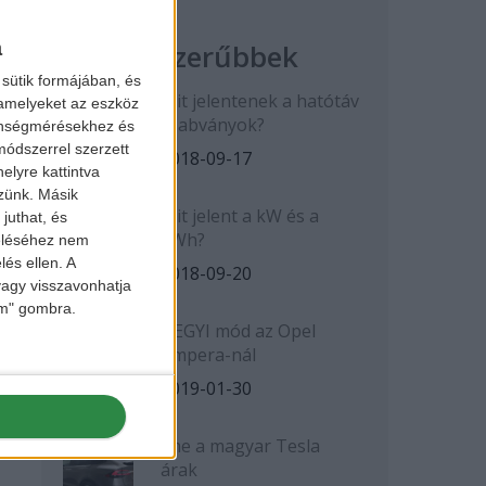
a
Legnépszerűbbek
sütik formájában, és
Mit jelentenek a hatótáv
 amelyeket az eszköz
szabványok?
zönségmérésekhez és
ódszerrel szerzett
2018-09-17
elyre kattintva
zzünk. Másik
Mit jelent a kW és a
juthat, és
kWh?
zeléséhez nem
lés ellen. A
2018-09-20
 vagy visszavonhatja
lem" gombra.
HEGYI mód az Opel
Ampera-nál
2019-01-30
Íme a magyar Tesla
árak