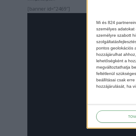
[banner id=”2469″]
Mi és 824 partnerein
személyes adatokat d
személyre szabott h
szolgáltatásfejleszté
pontos geolokációs a
hozzájárulhat ahhoz,
lehetőségként a hozz
megváltoztathatja beá
feltétlenül szükséges
beállításai csak err
hozzájárulását, ha vi
TOV