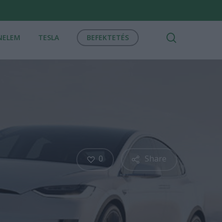
search
NELEM
TESLA
BEFEKTETÉS
0
Share