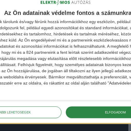
Az Ön adatainak védelme fontos a számunkr
k tárolunk és/vagy férünk hozzá információkhoz egy eszközön, például 
olgozunk fel, például egyedi azonosítókat és standard információkat,
irdetésekhez és tartalomhoz, hirdetések és tartalmak méréséhez, kö
shez küld.
Az Ön engedélyével mi és a partnereink eszközleolvasásos m
datokat és azonosítási információkat is felhasználhatunk. A megfelelő h
 hogy mi és a 824 partnereink a fent leírtak szerint adatkezelést vége
ájárulás megadása vagy elutasítása előtt részletesebb információkhoz 
llításait.
Felhívjuk figyelmét, hogy személyes adatainak bizonyos ke
 az Ön hozzájárulása, de jogában áll tiltakozni az ilyen jellegű adatkeze
e a weboldalra érvényesek. Bármikor megváltoztathatja a preferenciáit,
sszatér erre az oldalra, és rákattint az oldal alján található "Adatvéde
ÁBBI LEHETŐSÉGEK
ELFOGADOM