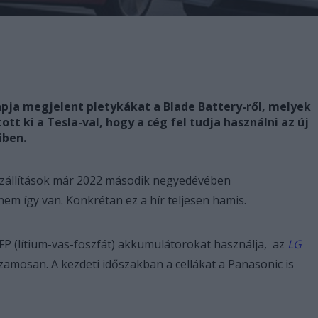
napja megjelent pletykákat a Blade Battery-ről, melyek
ott ki a Tesla-val, hogy a cég fel tudja használni az új
iben.
 a szállítások már 2022 második negyedévében
m így van. Konkrétan ez a hír teljesen hamis.
 LFP (lítium-vas-foszfát) akkumulátorokat használja, az
LG
amosan. A kezdeti időszakban a cellákat a Panasonic is