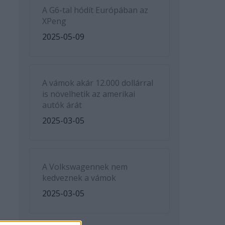
A G6-tal hódít Európában az
XPeng
2025-05-09
A vámok akár 12.000 dollárral
is növelhetik az amerikai
autók árát
2025-03-05
A Volkswagennek nem
kedveznek a vámok
2025-03-05