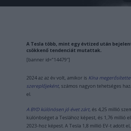
A Tesla több, mint egy évtized után bejelen
csökkenő tendenciát mutattak.
[banner id=”14479″]
2024 az az év volt, amikor is
Kína megerősítette
szereplőjeként
, számos nagyon tehetséges hazai
el.
A BYD különösen jó évet zárt,
és 4,25 millió sze
különbséget a Teslához képest, és 1,76 millió e
2023-hoz képest. A Tesla 1,8 millió EV-t adott e