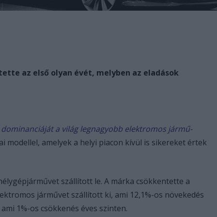
tette az első olyan évét, melyben az eladások
 dominanciáját a világ legnagyobb elektromos jármű-
 modellel, amelyek a helyi piacon kívül is sikereket értek
mélygépjárművet szállított le. A márka csökkentette a
lektromos járművet szállított ki, ami 12,1%-os növekedés
l, ami 1%-os csökkenés éves szinten.