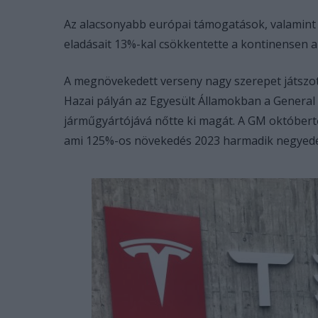
Az alacsonyabb európai támogatások, valamint 
eladásait 13%-kal csökkentette a kontinensen a
A megnövekedett verseny nagy szerepet játszot
Hazai pályán az Egyesült Államokban a Genera
járműgyártójává nőtte ki magát. A GM októbertő
ami 125%-os növekedés 2023 harmadik negyed