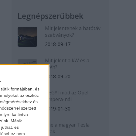
Legnépszerűbbek
Mit jelentenek a hatótáv
szabványok?
2018-09-17
Mit jelent a kW és a
kWh?
2018-09-20
a
sütik formájában, és
HEGYI mód az Opel
 amelyeket az eszköz
Ampera-nál
zönségmérésekhez és
2019-01-30
ódszerrel szerzett
elyre kattintva
zzünk. Másik
Íme a magyar Tesla
juthat, és
árak
zeléséhez nem