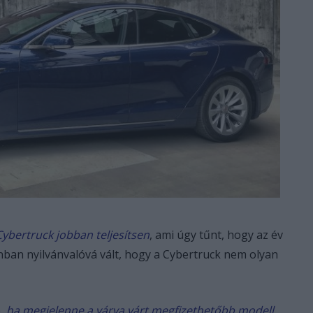
Cybertruck jobban teljesítsen
, ami úgy tűnt, hogy az év
onban nyilvánvalóvá vált, hogy a Cybertruck nem olyan
e,
ha megjelenne a várva várt megfizethetőbb modell,