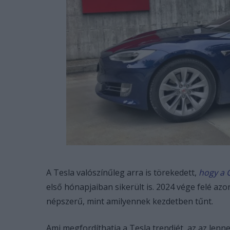
A Tesla valószínűleg arra is törekedett,
hogy a 
első hónapjaiban sikerült is. 2024 vége felé az
népszerű, mint amilyennek kezdetben tűnt.
Ami megfordíthatja a Tesla trendjét, az az lenn