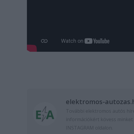
elektromos-autozas.
További elektromos autós hír
információkért kövess minket
INSTAGRAM
oldalon.