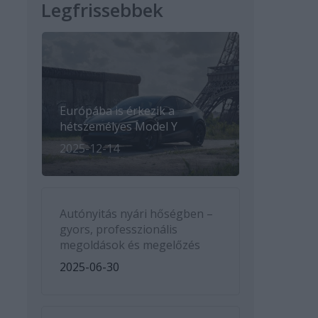
Legfrissebbek
Európába is érkezik a
hétszemélyes Model Y
2025-12-14
Autónyitás nyári hőségben –
gyors, professzionális
megoldások és megelőzés
2025-06-30