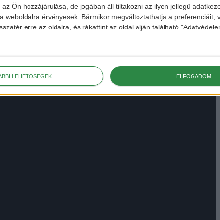
 az Ön hozzájárulása, de jogában áll tiltakozni az ilyen jellegű adatkeze
e a weboldalra érvényesek. Bármikor megváltoztathatja a preferenciáit,
sszatér erre az oldalra, és rákattint az oldal alján található "Adatvéde
ÁBBI LEHETŐSÉGEK
ELFOGADOM