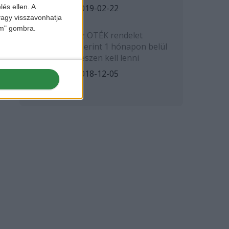
2019-02-22
lés ellen. A
 vagy visszavonhatja
lem" gombra.
Az OTÉK rendelet
szerint 1 hónapon belül
készen kell lenni
2018-12-05