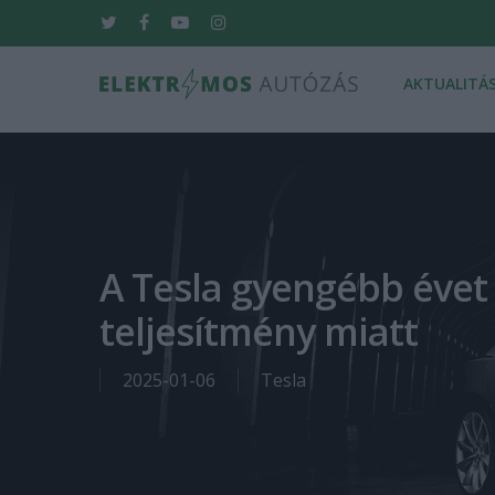
Skip
twitter
facebook
youtube
instagram
to
main
AKTUALITÁ
content
Hit enter to search or ESC to close
A Tesla gyengébb évet 
teljesítmény miatt
2025-01-06
Tesla