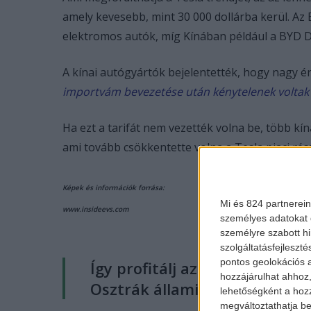
amely kevesebb, mint 30 000 dollárba kerül. A
elektromos autók, míg Kínában például a BYD D
A kínai autógyártók bejelentették, hogy nagy é
importvám bevezetése után kénytelenek voltak f
Ha ezt a tarifát nem vezették volna be, több kín
ami tovább csökkentette volna a Tesla piaci rés
Képek és információk forrása:
Mi és 824 partnerein
www.insideevs.com
személyes adatokat d
személyre szabott h
szolgáltatásfejleszté
pontos geolokációs a
Így profitálj az elektromos a
hozzájárulhat ahhoz,
Osztrák állami garanciával!
V
lehetőségként a hozz
megváltoztathatja beá