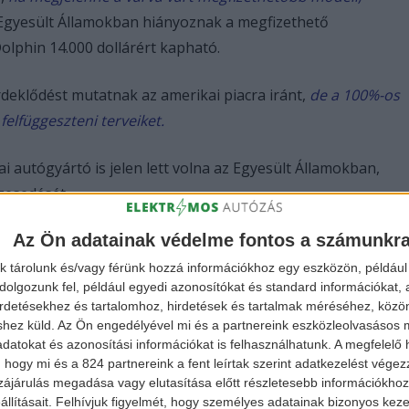
z Egyesült Államokban hiányoznak a megfizethető
olphin 14.000 dollárért kapható.
rdeklődést mutatnak az amerikai piacra iránt,
de a 100%-os
elfüggeszteni terveiket.
ai autógyártó is jelen lett volna az Egyesült Államokban,
zesedését.
Az Ön adatainak védelme fontos a számunkr
k tárolunk és/vagy férünk hozzá információkhoz egy eszközön, például 
olgozunk fel, például egyedi azonosítókat és standard információkat,
irdetésekhez és tartalomhoz, hirdetések és tartalmak méréséhez, kö
shez küld.
Az Ön engedélyével mi és a partnereink eszközleolvasásos m
datokat és azonosítási információkat is felhasználhatunk. A megfelelő h
utók terjedéséből,
 hogy mi és a 824 partnereink a fent leírtak szerint adatkezelést vége
egye fel velünk a kapcsolatot →
ájárulás megadása vagy elutasítása előtt részletesebb információkhoz 
llításait.
Felhívjuk figyelmét, hogy személyes adatainak bizonyos ke