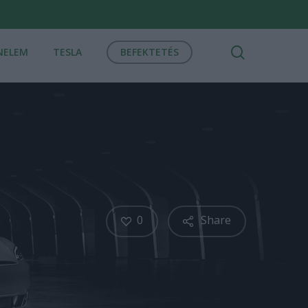
search
NELEM
TESLA
BEFEKTETÉS
0
Share