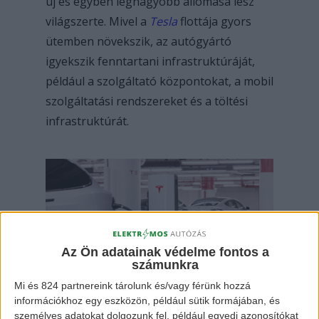
új és egyben legnagyobb állomása lesz
világszerte. Mivel a
Tesla
flottája gyors
ütemben növekszik, az autógyártó
igyekszik fenntartani infrastruktúráját,
például a szolgáltató központokat, a mobil
szolgáltatási rendszereket és a töltési
infrastruktúrát.
Az Ön adatainak védelme fontos a
számunkra
Mi és 824 partnereink tárolunk és/vagy férünk hozzá
Tesla töltőállomás
információkhoz egy eszközön, például sütik formájában, és
személyes adatokat dolgozunk fel, például egyedi azonosítókat