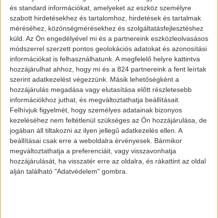
és standard információkat, amelyeket az eszköz személyre
szabott hirdetésekhez és tartalomhoz, hirdetések és tartalmak
Ez utóbbi főleg a Supercharger hálózatból
méréséhez, közönségmérésekhez és szolgáltatásfejlesztéshez
áll, amely vitathatatlanul a
Tesla
egyik
küld.
Az Ön engedélyével mi és a partnereink eszközleolvasásos
legnagyobb eszköze. A hálózat
módszerrel szerzett pontos geolokációs adatokat és azonosítási
információkat is felhasználhatunk. A megfelelő helyre kattintva
növekedése tavaly lelassult, mivel a
hozzájárulhat ahhoz, hogy mi és a 824 partnereink a fent leírtak
vállalat
felpörgette a Supercharger 3.
szerint adatkezelést végezzünk. Másik lehetőségként a
verziójának gyártását. Viszont mivel a
hozzájárulás megadása vagy elutasítása előtt részletesebb
információkhoz juthat, és megváltoztathatja beállításait.
vállalat végzett a töltők fejlesztésével,
Felhívjuk figyelmét, hogy személyes adatainak bizonyos
ezért végre megkezdődhet azok
kezeléséhez nem feltétlenül szükséges az Ön hozzájárulása, de
beüzemelése. A hírek alapján a
Tesla
új
jogában áll tiltakozni az ilyen jellegű adatkezelés ellen. A
beállításai csak erre a weboldalra érvényesek. Bármikor
töltői az eddigi legnagyobb
megváltoztathatja a preferenciáit, vagy visszavonhatja
teljesítménnyel rendelkező állomások
hozzájárulását, ha visszatér erre az oldalra, és rákattint az oldal
lesznek.
alján található "Adatvédelem" gombra.
Ezen felül a Tesla nemsokára megtartja
Battery Day nevezetű műsorát, ahol