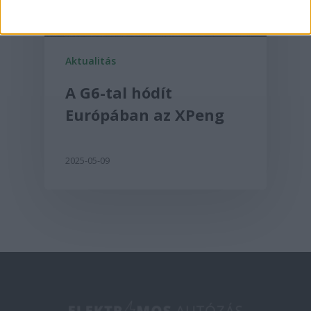
Aktualitás
A G6-tal hódít
Európában az XPeng
2025-05-09