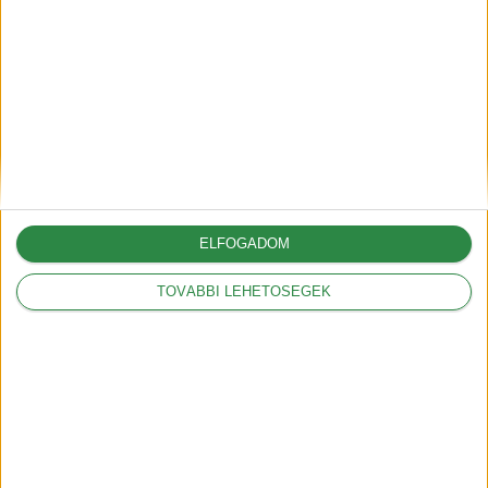
Autónyitás nyári hőségben –
gyors, professzionális
megoldások és megelőzés
2025-06-30
ELFOGADOM
A G6-tal hódít Európában az
XPeng
TOVÁBBI LEHETŐSÉGEK
2025-05-09
A vámok akár 12.000
dollárral is növelhetik az
amerikai autók árát