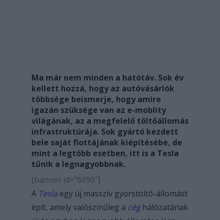
Ma már nem minden a hatótáv. Sok év
kellett hozzá, hogy az autóvásárlók
többsége beismerje, hogy amire
igazán szüksége van az e-moblity
világának, az a megfelelő töltőállomás
infrastruktúrája. Sok gyártó kezdett
bele saját flottájának kiépítésébe, de
mint a legtöbb esetben, itt is a Tesla
tűnik a legnagyobbnak.
[banner id=”6690″]
A
Tesla
egy új masszív gyorstöltő-állomást
épít, amely valószínűleg a
cég
hálózatának