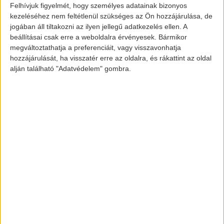
nyilatkozott nemrégiben úgy, hogy
Felhívjuk figyelmét, hogy személyes adatainak bizonyos
kezeléséhez nem feltétlenül szükséges az Ön hozzájárulása, de
megkezdték az első ilyen milliomos
jogában áll tiltakozni az ilyen jellegű adatkezelés ellen. A
akkumulátor kialakítását, mely felépítését
beállításai csak erre a weboldalra érvényesek. Bármikor
persze teljesen nem publikálta. Annyit
megváltoztathatja a preferenciáit, vagy visszavonhatja
hozzájárulását, ha visszatér erre az oldalra, és rákattint az oldal
elmondtak, hogy egy új elektróda és anód-
alján található "Adatvédelem" gombra.
katód rendszer kiépítésével fogják ezt
kivitelezni.
Elon Musk és a Tesla már igen előretörtek
az e-autózás világában. Megalkották a
legkelendőbb elektromos autót a világon,
mely nemsokára még egy olyan
akkumulátorral is fel lesz szerelve, mely 1
millió mérfölden keresztül az úton tudja
majd tartani. Nagy valószínűséggel ezt a
technológiát csak jóval később fogjuk