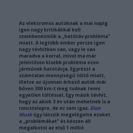
Az elektromos autóknak a mai napig
igen nagy kritikákkal kell
szembenézniük a „hatótáv probléma”
miatt. A legtöbb ember persze igen
nagy tévhitben van, vagy le van
maradva a korral, mivel ma már
jelentősen kisebb probléma ezen
járművek hatótávja. Egyrészt a
számtalan mennyiségű töltő miatt,
illetve az újonnan érkező autók már
bőven 300 km-t meg tudnak tenni
egyetlen töltéssel. Egy másik tévhit,
hogy az aksik 3 év után mehetnek is a
roncstelepre, de ez sem igaz.
Elon
Musk
úgy látszik megelégelte ezeket
a „problémákat” és készen áll
megalkotni az első 1 millió