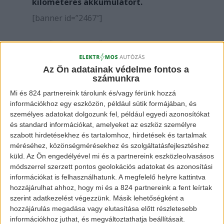
kilométeres akkumulátort.
[banner id=”2467″]
Mielőtt mindenki őrjöngene, hogy 1 millió
mérföld hatótávú jármű majd csak akkor
Az Ön adatainak védelme fontos a
lesz ha már a Holdon tudunk piknikezni,
számunkra
elmondjuk, hogy nem a hatótávja 1 millió
Mi és 824 partnereink tárolunk és/vagy férünk hozzá
mérföld az autónak, hanem az
információkhoz egy eszközön, például sütik formájában, és
akkumulátor élettartama. A
Tesla
a
Model
személyes adatokat dolgozunk fel, például egyedi azonosítókat
és standard információkat, amelyeket az eszköz személyre
3
-mal igen nagyra nőtt, mikor az autó
szabott hirdetésekhez és tartalomhoz, hirdetések és tartalmak
aksiját kialakították és majdnem fél millió
méréséhez, közönségmérésekhez és szolgáltatásfejlesztéshez
mérföldnyi életet adtak neki. Viszont a
küld.
Az Ön engedélyével mi és a partnereink eszközleolvasásos
módszerrel szerzett pontos geolokációs adatokat és azonosítási
technológia rohamos fejlődésével már ez
információkat is felhasználhatunk. A megfelelő helyre kattintva
sem elég a mai világban.
hozzájárulhat ahhoz, hogy mi és a 824 partnereink a fent leírtak
szerint adatkezelést végezzünk. Másik lehetőségként a
hozzájárulás megadása vagy elutasítása előtt részletesebb
Jeff Dahn, a Tesla egyik szakembere
információkhoz juthat, és megváltoztathatja beállításait.