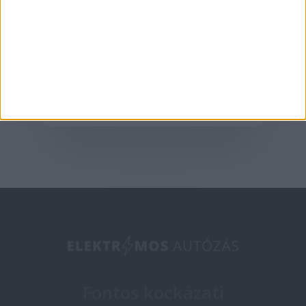
A G6-tal hódít
Európában az XPeng
2025-05-09
Fontos kockázati