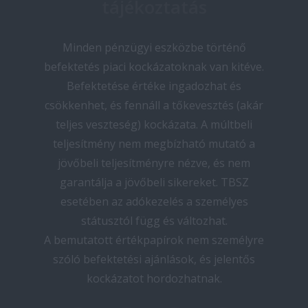
tájékoztatás
Minden pénzügyi eszközbe történő
befektetés piaci kockázatoknak van kitéve.
Befektetése értéke ingadozhat és
csökkenhet, és fennáll a tőkevesztés (akár
teljes veszteség) kockázata. A múltbeli
teljesítmény nem megbízható mutató a
jövőbeli teljesítményre nézve, és nem
garantálja a jövőbeli sikereket. TBSZ
esetében az adókezelés a személyes
státusztól függ és változhat.
A bemutatott értékpapírok nem személyre
szóló befektetési ajánlások, és jelentős
kockázatot hordozhatnak.