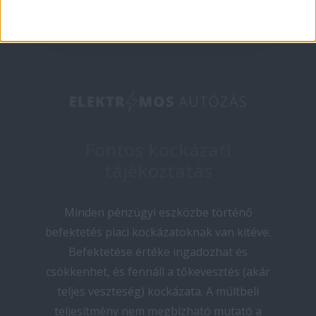
Fontos kockázati
tájékoztatás
Minden pénzügyi eszközbe történő
befektetés piaci kockázatoknak van kitéve.
Befektetése értéke ingadozhat és
csökkenhet, és fennáll a tőkevesztés (akár
teljes veszteség) kockázata. A múltbeli
teljesítmény nem megbízható mutató a