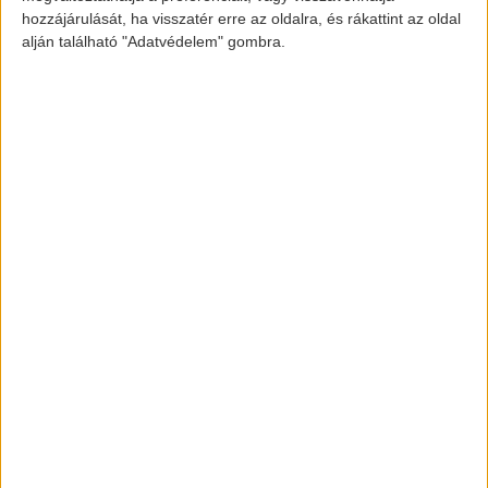
hozzájárulását, ha visszatér erre az oldalra, és rákattint az oldal
[banner id=”2467″]
alján található "Adatvédelem" gombra.
elektromos-autozas.hu
További elektromos autós hírekért,
információkért kövess minket a
FACEBOOK
és
INSTAGRAM
oldalon.
Legfrissebbek