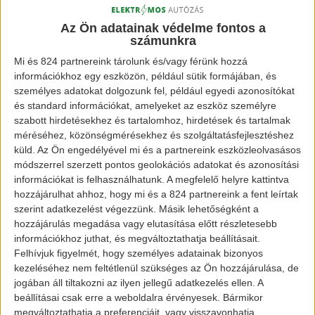
Az Ön adatainak védelme fontos a
Tesla Powerwall
számunkra
Mi és 824 partnereink tárolunk és/vagy férünk hozzá
információkhoz egy eszközön, például sütik formájában, és
személyes adatokat dolgozunk fel, például egyedi azonosítókat
A napfényt energiává alakítja át, majd azt
és standard információkat, amelyeket az eszköz személyre
tárolja a Powerwall segítségével. Az otthoni
szabott hirdetésekhez és tartalomhoz, hirdetések és tartalmak
méréséhez, közönségmérésekhez és szolgáltatásfejlesztéshez
akkumulátor a tiszta energiát tárolja, így
küld.
Az Ön engedélyével mi és a partnereink eszközleolvasásos
bármikor használhatja a ház lakója, akár
módszerrel szerzett pontos geolokációs adatokat és azonosítási
információkat is felhasználhatunk. A megfelelő helyre kattintva
éjszaka, akár üzemzavar alatt.
hozzájárulhat ahhoz, hogy mi és a 824 partnereink a fent leírtak
szerint adatkezelést végezzünk. Másik lehetőségként a
Óriási akku (Massive Energy Storage) pedig
hozzájárulás megadása vagy elutasítása előtt részletesebb
a nagy méretű tiszta energiatárolással
információkhoz juthat, és megváltoztathatja beállításait.
Felhívjuk figyelmét, hogy személyes adatainak bizonyos
foglalkozik.
kezeléséhez nem feltétlenül szükséges az Ön hozzájárulása, de
jogában áll tiltakozni az ilyen jellegű adatkezelés ellen. A
Képek forrása: www.tesla.com
beállításai csak erre a weboldalra érvényesek. Bármikor
megváltoztathatja a preferenciáit, vagy visszavonhatja