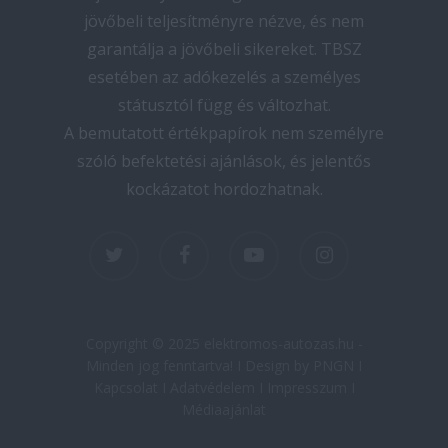
jövőbeli teljesítményre nézve, és nem
garantálja a jövőbeli sikereket. TBSZ
esetében az adókezelés a személyes
státusztól függ és változhat.
A bemutatott értékpapírok nem személyre
szóló befektetési ajánlások, és jelentős
kockázatot hordozhatnak.
twitter
facebook
youtube
instagram
Copyright © 2025 elektromos-autozas.hu -
Minden jog fenntartva! I Design by PNGN I
Kapcsolat
I
Adatvédelem
I
Impresszum
I
Médiaajánlat