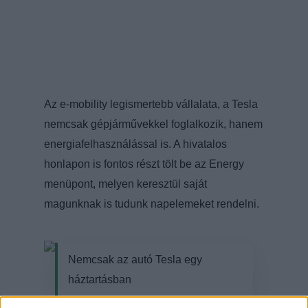
Az e-mobility legismertebb vállalata, a Tesla
nemcsak gépjárművekkel foglalkozik, hanem
energiafelhasználással is. A hivatalos
honlapon is fontos részt tölt be az Energy
menüpont, melyen keresztül saját
magunknak is tudunk napelemeket rendelni.
Nemcsak az autó Tesla egy
háztartásban