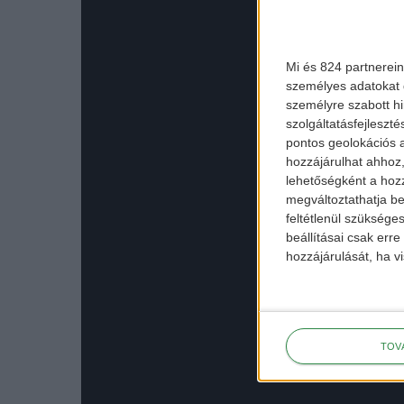
Mi és 824 partnerein
személyes adatokat d
személyre szabott h
szolgáltatásfejleszté
pontos geolokációs a
hozzájárulhat ahhoz,
lehetőségként a hozz
megváltoztathatja beá
feltétlenül szükséges
beállításai csak err
hozzájárulását, ha vi
TOV