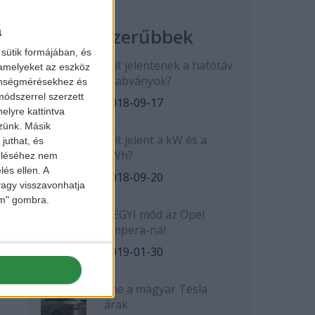
a
Legnépszerűbbek
sütik formájában, és
Mit jelentenek a hatótáv
 amelyeket az eszköz
szabványok?
zönségmérésekhez és
ódszerrel szerzett
2018-09-17
elyre kattintva
zzünk. Másik
Mit jelent a kW és a
juthat, és
kWh?
zeléséhez nem
lés ellen. A
2018-09-20
 vagy visszavonhatja
lem" gombra.
HEGYI mód az Opel
Ampera-nál
2019-01-30
Íme a magyar Tesla
árak