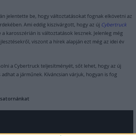
n jelentette be, hogy változtatásokat fognak elkövetni az
rdekében. Ami eddig kiszivárgott, hogy az új
Cybertruck
ve a karosszérián is változtatások lesznek. Jelenleg még
ejlesztésekről, viszont a hírek alapján ezt még az idei év
olni a Cybertruck teljesítményét, sőt lehet, hogy az új
 adhat a járműnek. Kíváncsian várjuk, hogyan is fog
csatornánkat