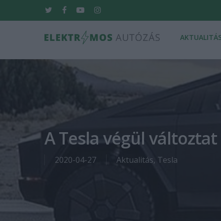
Skip
twitter
facebook
youtube
instagram
to
main
AKTUALITÁ
content
Hit enter to search or ESC to close
A Tesla végül változta
2020-04-27
Aktualitás
,
Tesla