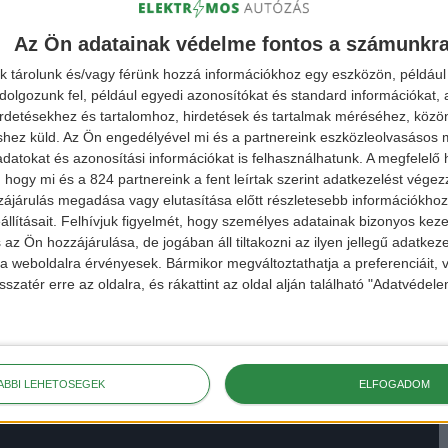
Az Ön adatainak védelme fontos a számunkr
k tárolunk és/vagy férünk hozzá információkhoz egy eszközön, például 
olgozunk fel, például egyedi azonosítókat és standard információkat,
irdetésekhez és tartalomhoz, hirdetések és tartalmak méréséhez, kö
shez küld.
Az Ön engedélyével mi és a partnereink eszközleolvasásos m
datokat és azonosítási információkat is felhasználhatunk. A megfelelő h
 hogy mi és a 824 partnereink a fent leírtak szerint adatkezelést vége
ájárulás megadása vagy elutasítása előtt részletesebb információkhoz 
llításait.
Felhívjuk figyelmét, hogy személyes adatainak bizonyos ke
 az Ön hozzájárulása, de jogában áll tiltakozni az ilyen jellegű adatkeze
e a weboldalra érvényesek. Bármikor megváltoztathatja a preferenciáit,
sszatér erre az oldalra, és rákattint az oldal alján található "Adatvéde
ÁBBI LEHETŐSÉGEK
ELFOGADOM